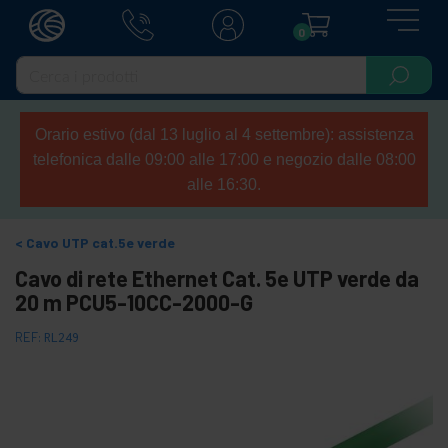
0
Orario estivo (dal 13 luglio al 4 settembre): assistenza
telefonica dalle 09:00 alle 17:00 e negozio dalle 08:00
alle 16:30.
Cavo UTP cat.5e verde
Cavo di rete Ethernet Cat. 5e UTP verde da
20 m PCU5-10CC-2000-G
REF:
RL249