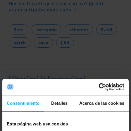
Non hai trovato quello che cercavi? Questi
argomenti potrebbero aiutarti
Rete
categoria
ethernet
RJ45
patch
cavo
LAN
Ulteriori informazioni
Descrizione
Consentimiento
Detalles
Acerca de las cookies
Cavi di rete Ethernet RJ45 di categoria 5e UTP
(Cat.5e) di 20 m e colore verde che permette sia la
Esta página web usa cookies
trasmissione dati che voce in maniera