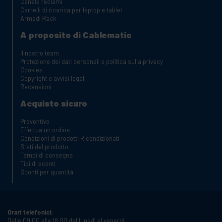
Canale reclami
Carrelli di ricarica per laptop e tablet
Armadi Rack
A proposito di Cablematic
Il nostro team
Protezione dei dati personali e politica sulla privacy
Cookies
Copyright e avvisi legali
Recensioni
Acquisto sicuro
Preventivo
Effettua un ordine
Condizioni di prodotti Ricondizionati
Stati del prodotto
Tempi di consegna
Tipi di sconti
Sconti per quantità
Orari telefonici:
Dalle 09:00 alle 18:00 dal lunedì al venerdì