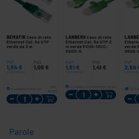
BEMATIK
Cavo di rete
LANBERG
Cavo di rete
LANBE
Ethernet Cat. 5e UTP
Ethernet Cat. 5e UTP 2
Ethern
verde da 3 m
m verde PCU5-10CC-
verde 
0200-G
0500-
PVP
PVD
PVP
PVD
PVP
1,34
€
1,05
€
1,51
€
1,41
€
2,50
1,34
€
IVA inc.
1,51
€
IVA inc.
2,50
€
IVA
Consegna immediata
REF:
REF:
RL124
Consegna immediata
Da 12 a
RL025
Quantità
Quantità
Parole