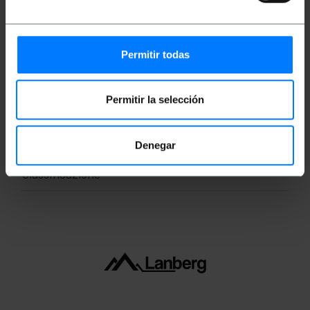
Banda massima per regolazione: 100 MHz.
Connettori RJ45 con linguetta di bloccaggio.
Permitir todas
Misure e pesi
Permitir la selección
Peso lordo: 377 g
Numero di pacchi: 1
Dimensioni del pacchi: 27.0 x 24.0 x 4.5 cm
Denegar
Classificazione