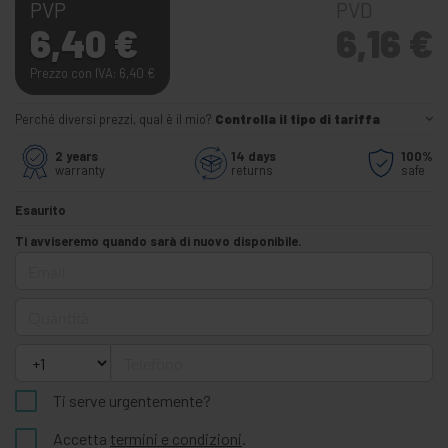
PVP
PVD
6,40
€
6,16
€
Prezzo con IVA: 6,40
€
Perché diversi prezzi, qual è il mio?
Controlla il tipo di tariffa
2 years
14 days
100%
warranty
returns
safe
Esaurito
Ti avviseremo quando sarà di nuovo disponibile.
Email
Quantità
Telefono
Ti serve urgentemente?
Accetta
termini e condizioni
.