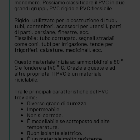
monomero. Possiamo classificare il PVC in due
grandi gruppi, PVC rigido e PVC flessibile.
Rigido: utilizzato per la costruzione di tubi,
tubi, contenitori, accessori per utensili, parti
di parti, persiane, finestre, ecc.
Flessibile: tubo corrugato, segnali stradali
come coni. tubi per irrigazione, tende per
frigoriferi, calzature, medicinali, ecc.
Questo materiale inizia ad ammorbidirsi a 80 °
C e fondere a 140 ° C. Grazie a queste e ad
altre proprietà, il PVC è un materiale
riciclabile.
Tra le principali caratteristiche del PVC
troviamo:
Diverso grado di durezza.
Impermeabile.
Non si corrode.
È modellabile se sottoposto ad alte
temperature.
Buon isolante elettrico.
È un materiale molto resistente.