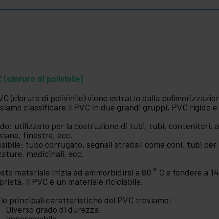
 (cloruro di polivinile)
PVC (cloruro di polivinile) viene estratto dalla polimerizzazi
siamo classificare il PVC in due grandi gruppi, PVC rigido e 
ido: utilizzato per la costruzione di tubi, tubi, contenitori, a
siane, finestre, ecc.
ssibile: tubo corrugato, segnali stradali come coni. tubi per 
zature, medicinali, ecc.
sto materiale inizia ad ammorbidirsi a 80 ° C e fondere a 14
prietà, il PVC è un materiale riciclabile.
 le principali caratteristiche del PVC troviamo:
Diverso grado di durezza.
Impermeabile.