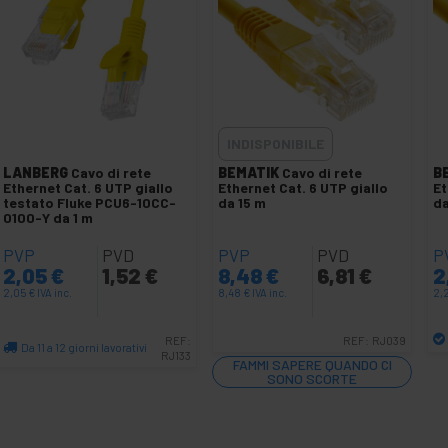
INDISPONIBILE
LANBERG
Cavo di rete
BEMATIK
Cavo di rete
B
Ethernet Cat. 6 UTP giallo
Ethernet Cat. 6 UTP giallo
Et
testato Fluke PCU6-10CC-
da 15 m
da
0100-Y da 1 m
PVP
PVD
PVP
PVD
P
2,05
€
1,52
€
8,48
€
6,81
€
2
2,05
€
IVA inc.
8,48
€
IVA inc.
2,
REF:
REF:
RJ039
Da 11 a 12 giorni lavorativi
RJ133
FAMMI SAPERE QUANDO CI
Quantità
SONO SCORTE