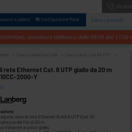
+34 934
uasori e paletti
🛠️ Configuratore Rack
4 settembre): assistenza telefonica dalle 09:00 alle 17:00 
ernet
Cavi e connettore LAN
Cavo Cat.6 / cat.6A UTP
i rete Ethernet Cat. 6 UTP giallo da 20 m
10CC-2000-Y
37
cazioni
tegoria cavo di rete Ethernet RJ45 6 UTP (Cat. 6).
ghezza del filo di 20 m.
o Ethernet a colori giallo.