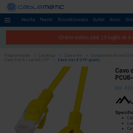
Novità
Marchi
Ricondizionato
Outlet
Aiuto
Diss
Cavi
-
e
Orario estivo (dal 13 luglio al 
reti
+
Accessori M.2 SSD SATA HDD SAS
Pagina iniziale
Catalogo
Cavi e reti
Componenti di rete Eth
+
Accessori FireWire
Cavo Cat 6 / cat.6A UTP
Cavo Cat.6 UTP giallo
+
ATA IDE adattatore e accessori
Cavo d
+
PCU6-
Adattatore Bluetooth e accessori
+
Porta parallela
REF:
RJ2
+
Interface serial
+
cavo BCC
+
Specifi
Cavi e adattatore MIDI
Ca
+
Cavi e accessori USB
Lun
Cav
+
Cavi CISCO