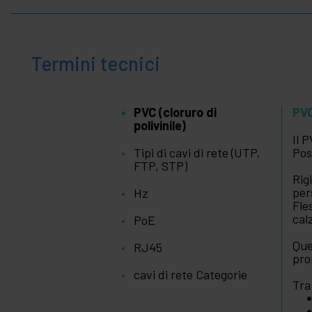
+
Accessori SCSI
+
Ubiquiti Networks
Racks
+
Termini tecnici
e
server
Audio
+
e
PVC (cloruro di
PVC
Video
polivinile)
Luci
+
Il 
e
Tipi di cavi di rete (UTP,
Pos
suoni
FTP, STP)
+
Fotografia
Rig
per
Hz
Fle
+
Utensili e
cal
PoE
ferramenta
Sicurezza,
+
Que
RJ45
allarmi e
pro
controllo
cavi di rete Categorie
+
Elettronica
Tra
e gadget