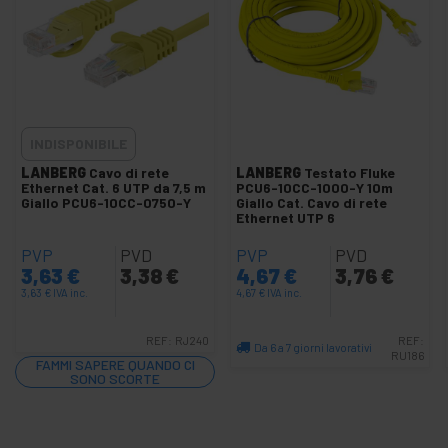
+
Cavo rete SFTP cat.8 LSHF
+
Cavo di rete SSTP cat.7
+
Cavo Cat.5e UTP
-
Cavo Cat.6 / cat.6A UTP
Accessori Cat.6 UTP
INDISPONIBILE
Bobina Cat.6 / cat.6A UTP
LANBERG
Cavo di rete
LANBERG
Testato Fluke
Ethernet Cat. 6 UTP da 7,5 m
PCU6-10CC-1000-Y 10m
-
Cavo Cat 6 / cat.6A UTP
Giallo PCU6-10CC-0750-Y
Giallo Cat. Cavo di rete
Ethernet UTP 6
Cavo Cat.6 UTP giallo
PVP
PVD
PVP
PVD
Cavo Cat.6 UTP blu
3,63
€
3,38
€
4,67
€
3,76
€
Cavo Cat.6 UTP bianco
3,63
€
IVA inc.
4,67
€
IVA inc.
Cavo Cat.6 UTP grigio
REF:
RJ240
REF:
Da 6 a 7 giorni lavorativi
Cavo UTP cat.6 arancione
RU186
FAMMI SAPERE QUANDO CI
Quantità
SONO SCORTE
Cavo Cat.6 UTP nero
Cavo Cat.6 UTP rosso
Cavo Cat.6 UTP verde