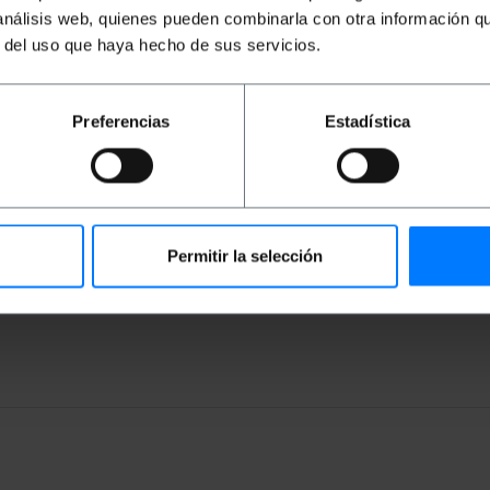
 análisis web, quienes pueden combinarla con otra información q
(1000Mbps) oltre 100 metri.
r del uso que haya hecho de sus servicios.
 250 MHz.
 bloccaggio.
Preferencias
Estadística
a x profondità x altezza): 18.0 x 17.0 x 6.0 cm
Permitir la selección
0 x 5.0 cm