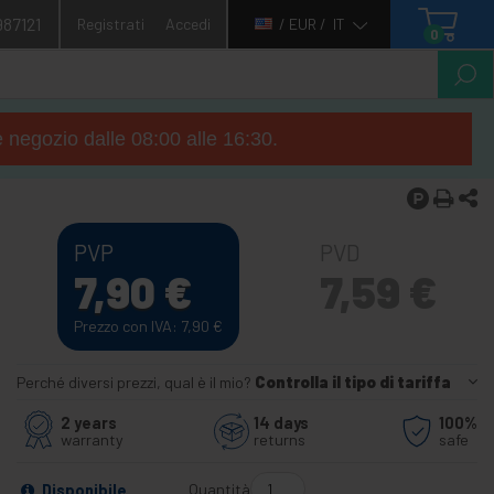
987121
Registrati
Accedi
/ EUR /
IT
0
e negozio dalle 08:00 alle 16:30.
PVP
PVD
7,90
€
7,59
€
Prezzo con IVA: 7,90
€
Perché diversi prezzi, qual è il mio?
Controlla il tipo di tariffa
2 years
14 days
100%
warranty
returns
safe
Quantità
Disponibile