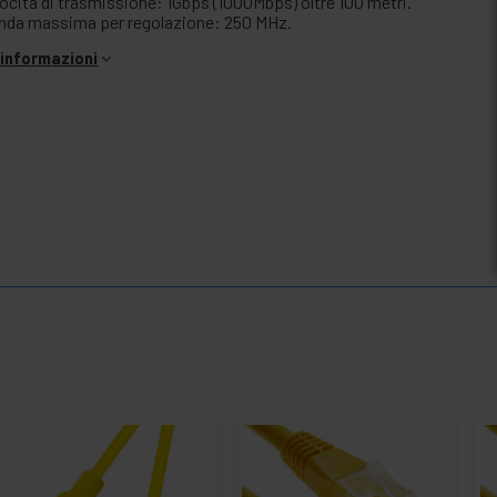
locità di trasmissione: 1Gbps (1000Mbps) oltre 100 metri.
nda massima per regolazione: 250 MHz.
i informazioni