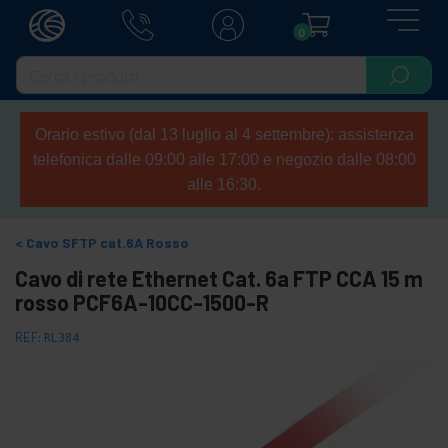
0
Orario estivo (dal 13 luglio al 4 settembre): assistenza
telefonica dalle 09:00 alle 17:00 e negozio dalle 08:00
alle 16:30.
Cavo SFTP cat.6A Rosso
Cavo di rete Ethernet Cat. 6a FTP CCA 15 m
rosso PCF6A-10CC-1500-R
REF:
RL384