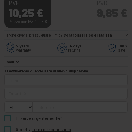
PVP
PVD
10,25
€
9,85
€
Prezzo con IVA: 10,25
€
Perché diversi prezzi, qual è il mio?
Controlla il tipo di tariffa
2 years
14 days
100%
warranty
returns
safe
Esaurito
Ti avviseremo quando sarà di nuovo disponibile.
Email
Quantità
Telefono
Ti serve urgentemente?
Accetta
termini e condizioni
.