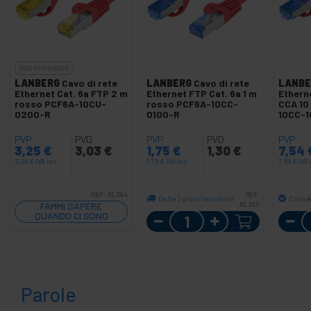
INDISPONIBILE
LANBERG
Cavo di rete
LANBERG
Cavo di rete
LANBE
Ethernet Cat. 6a FTP 2 m
Ethernet FTP Cat. 6a 1 m
Ethern
rosso PCF6A-10CU-
rosso PCF6A-10CC-
CCA 10
0200-R
0100-R
10CC-
PVP
PVD
PVP
PVD
PVP
3,25
€
3,03
€
1,75
€
1,30
€
7,54
3,25
€
IVA inc.
1,75
€
IVA inc.
7,54
€
IVA 
REF:
RL394
REF:
Da 6 a 7 giorni lavorativi
Conse
FAMMI SAPERE
RL385
QUANDO CI SONO
Quantità
SCORTE
Parole