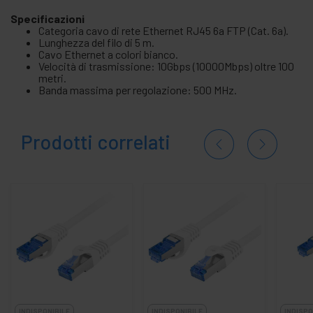
Specificazioni
Categoria cavo di rete Ethernet RJ45 6a FTP (Cat. 6a).
Lunghezza del filo di 5 m.
Cavo Ethernet a colori bianco.
Velocità di trasmissione: 10Gbps (10000Mbps) oltre 100
metri.
Banda massima per regolazione: 500 MHz.
Prodotti correlati
INDISPONIBILE
INDISPONIBILE
INDISPO