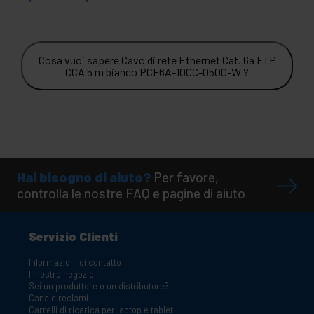
Cosa vuoi sapere Cavo di rete Ethernet Cat. 6a FTP
CCA 5 m bianco PCF6A-10CC-0500-W ?
Hai bisogno di aiuto?
Per favore,
controlla le nostre FAQ e pagine di aiuto
Servizio Clienti
Informazioni di contatto
Il nostro negozio
Sei un produttore o un distributore?
Canale reclami
Carrelli di ricarica per laptop e tablet