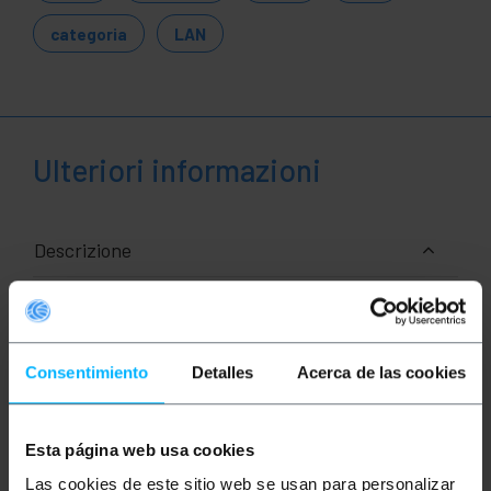
categoria
LAN
Ulteriori informazioni
Descrizione
Cavi di rete Ethernet RJ45 di categoria 6a FTP
(Cat.6a) di 5 m e colore bianco che permette sia la
trasmissione dati che voce in maniera
Consentimiento
Detalles
Acerca de las cookies
standardizzata.È montato con una copertura in PVC
che funge da isolante.Ideale per l'utilizzo sia a livello
domestico che aziendale (uso
professionale).Permette di interconnettere
dispositivi che dispongono di connessione Ethernet
Esta página web usa cookies
come laptop, computer, telecamere di sicurezza,
punti di accesso, server, dischi rigidi in formato NAS
Las cookies de este sitio web se usan para personalizar