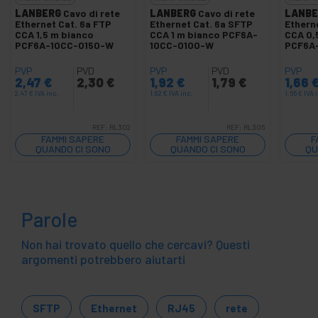
LANBERG
Cavo di rete
LANBERG
Cavo di rete
LANBE
Ethernet Cat. 6a FTP
Ethernet Cat. 6a SFTP
Ethern
CCA 1,5 m bianco
CCA 1 m bianco PCF6A-
CCA 0,
PCF6A-10CC-0150-W
10CC-0100-W
PCF6A
PVP
PVD
PVP
PVD
PVP
2,47
€
2,30
€
1,92
€
1,79
€
1,66
2,47
€
IVA inc.
1,92
€
IVA inc.
1,66
€
IVA 
REF:
RL302
REF:
RL305
FAMMI SAPERE
FAMMI SAPERE
F
QUANDO CI SONO
QUANDO CI SONO
QU
SCORTE
SCORTE
Parole
Non hai trovato quello che cercavi? Questi
argomenti potrebbero aiutarti
SFTP
Ethernet
RJ45
rete