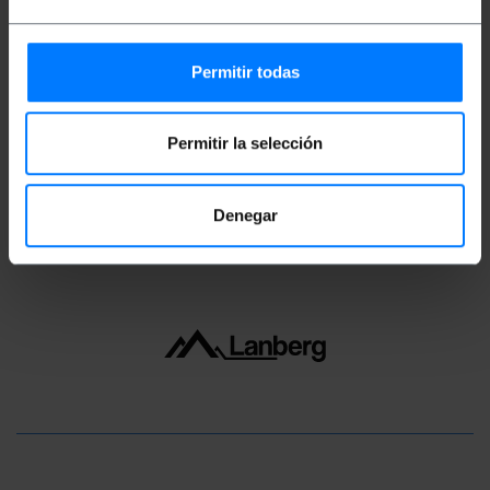
Peso lordo: 161 g
Permitir todas
Dimensioni del prodotto (larghezza x
profondità x altezza): 24.5 x 18.0 x 3.0 cm
Numero di pacchi: 1
Dimensioni del pacchi: 24.5 x 18.0 x 3.0 cm
Permitir la selección
Classificazione
Denegar