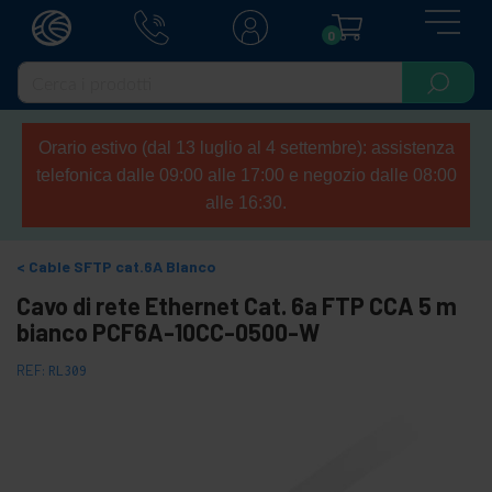
0
Orario estivo (dal 13 luglio al 4 settembre): assistenza
telefonica dalle 09:00 alle 17:00 e negozio dalle 08:00
alle 16:30.
Cable SFTP cat.6A Blanco
Cavo di rete Ethernet Cat. 6a FTP CCA 5 m
bianco PCF6A-10CC-0500-W
REF:
RL309