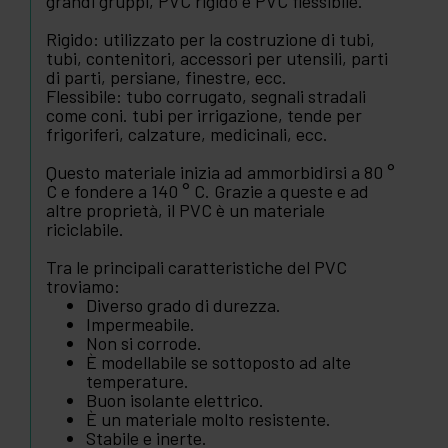
grandi gruppi, PVC rigido e PVC flessibile.
Rigido: utilizzato per la costruzione di tubi,
tubi, contenitori, accessori per utensili, parti
di parti, persiane, finestre, ecc.
Flessibile: tubo corrugato, segnali stradali
come coni. tubi per irrigazione, tende per
frigoriferi, calzature, medicinali, ecc.
Questo materiale inizia ad ammorbidirsi a 80 °
C e fondere a 140 ° C. Grazie a queste e ad
altre proprietà, il PVC è un materiale
riciclabile.
Tra le principali caratteristiche del PVC
troviamo:
Diverso grado di durezza.
Impermeabile.
Non si corrode.
È modellabile se sottoposto ad alte
temperature.
Buon isolante elettrico.
È un materiale molto resistente.
Stabile e inerte.