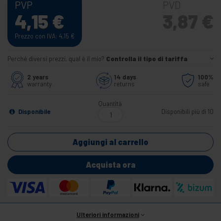
PVP
PVD
4,15
€
3,87
€
Prezzo con IVA: 4,15
€
Perché diversi prezzi, qual è il mio?
Controlla il tipo di tariffa
2 years
14 days
100%
warranty
returns
safe
Quantità
Disponibile
Disponibili più di 10
Aggiungi al carrello
Acquista ora
Ulteriori informazioni