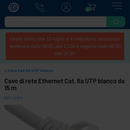
0
Orario estivo (dal 13 luglio al 4 settembre): assistenza
telefonica dalle 09:00 alle 17:00 e negozio dalle 08:00
alle 16:30.
Cavo Cat.6A UTP bianco
Cavo di rete Ethernet Cat. 6a UTP bianco da
15 m
REF:
LJ069