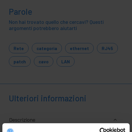
Parole
Non hai trovato quello che cercavi? Questi
argomenti potrebbero aiutarti
Rete
categoria
ethernet
RJ45
patch
cavo
LAN
Ulteriori informazioni
Descrizione