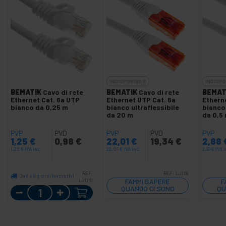
INDISPONIBILE
INDISPO
BEMATIK
Cavo di rete
BEMATIK
Cavo di rete
BEMAT
Ethernet Cat. 6a UTP
Ethernet UTP Cat. 6a
Ethern
bianco da 0,25 m
bianco ultraflessibile
bianco 
da 20 m
da 0,5
PVP
PVD
PVP
PVD
PVP
1,25
€
0,98
€
22,01
€
19,34
€
2,88
1,25
€
IVA inc.
22,01
€
IVA inc.
2,88
€
IVA 
REF:
REF:
LJ169
Da 8 a 9 giorni lavorativi
LJ061
FAMMI SAPERE
F
Quantità
QUANDO CI SONO
QU
SCORTE