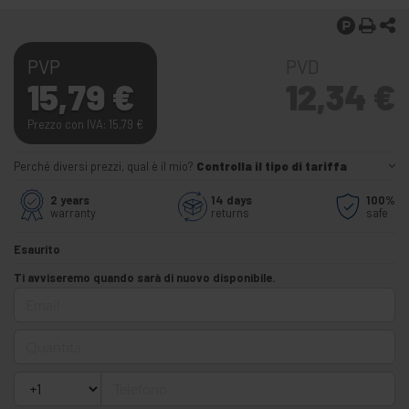
PVP
PVD
15,79
€
12,34
€
Prezzo con IVA: 15,79
€
Perché diversi prezzi, qual è il mio?
Controlla il tipo di tariffa
2 years
14 days
100%
warranty
returns
safe
Esaurito
Ti avviseremo quando sarà di nuovo disponibile.
Email
Quantità
Telefono