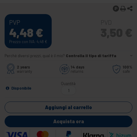
PVP
PVD
4,48
€
3,50
€
Prezzo con IVA: 4,48
€
Perché diversi prezzi, qual è il mio?
Controlla il tipo di tariffa
2 years
14 days
100%
warranty
returns
safe
Quantità
Disponibile
Aggiungi al carrello
Acquista ora