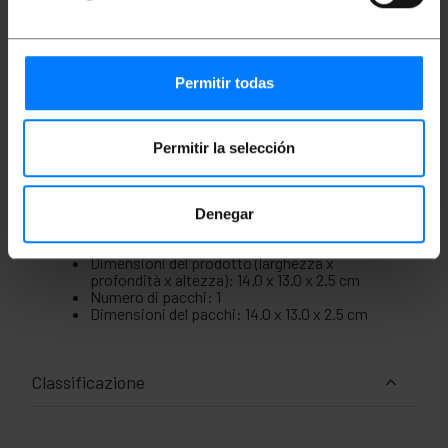
Senza alogeni (LSZH).
Connettori RJ45 con linguetta di bloccaggio.
Schermatura S/FTP: coppie intrecciate
schermate individualmente.
Realizzato con conduttori in rame (CU) al
Permitir todas
100%.
Ideale per data center, reti professionali o
connessioni ad alte prestazioni.
Permitir la selección
Misure e pesi
Denegar
Dimensioni del prodotto (larghezza x
profondità x altezza): 14.0 x 13.0 x 2.5 cm
Numero di pacchi: 1
Dimensioni del pacchi: 14.0 x 13.0 x 2.5 cm
Classificazione