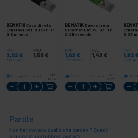
BEMATIK
Cavo di rete
BEMATIK
Cavo di rete
BEMAT
Ethernet Cat. 8.1 S/FTP
Ethernet Cat. 8.1 S/FTP
Etherne
0.5 m nero
0.25 m verde
0.25 m
PVP
PVD
PVP
PVD
PVP
2,02
€
1,58
€
1,82
€
1,42
€
1,82
2,02
€
IVA inc.
1,82
€
IVA inc.
1,82
€
IVA 
REF:
REF:
Consegna immediata
Da 7 a 8 giorni lavorativi
Da 7 a 
RY442
RY421
Quantità
Quantità
Parole
Non hai trovato quello che cercavi? Questi
argomenti potrebbero aiutarti