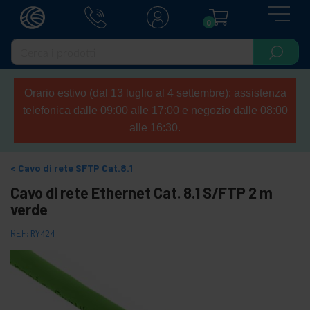
0
Orario estivo (dal 13 luglio al 4 settembre): assistenza
telefonica dalle 09:00 alle 17:00 e negozio dalle 08:00
alle 16:30.
Cavo di rete SFTP Cat.8.1
Cavo di rete Ethernet Cat. 8.1 S/FTP 2 m
verde
REF:
RY424