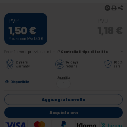
PVP
PVD
1,50
€
1,18
€
Prezzo con IVA: 1,50
€
Perché diversi prezzi, qual è il mio?
Controlla il tipo di tariffa
2 years
14 days
100%
warranty
returns
safe
Quantità
Disponibile
Aggiungi al carrello
Acquista ora