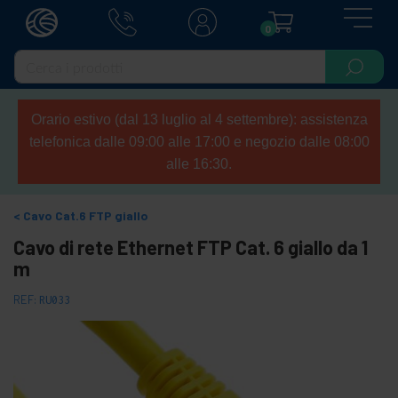
0
Orario estivo (dal 13 luglio al 4 settembre): assistenza
telefonica dalle 09:00 alle 17:00 e negozio dalle 08:00
alle 16:30.
Cavo Cat.6 FTP giallo
Cavo di rete Ethernet FTP Cat. 6 giallo da 1
m
REF:
RU033