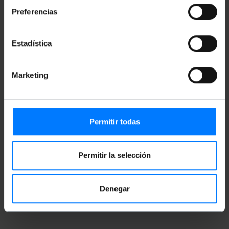
Preferencias
Misure e pesi
Estadística
Peso lordo: 50 g
Dimensioni del prodotto (larghezza x
profondità x altezza): 10.0 x 10.0 x 2.0 cm
Numero di pacchi: 1
Marketing
Dimensioni del pacchi: 10.0 x 10.0 x 2.0 cm
Documentazione
Permitir todas
Scheda prodotto 1
Permitir la selección
Classificazione
Denegar