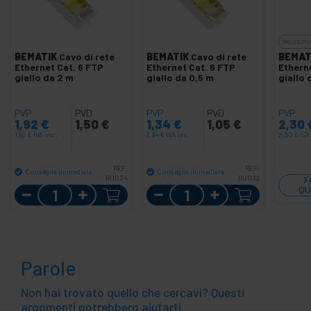
INDISPO
BEMATIK
Cavo di rete
BEMATIK
Cavo di rete
BEMAT
Ethernet Cat. 6 FTP
Ethernet Cat. 6 FTP
Ethern
giallo da 2 m
giallo da 0,5 m
giallo 
PVP
PVD
PVP
PVD
PVP
1,92
€
1,50
€
1,34
€
1,05
€
2,30
1,92
€
IVA inc.
1,34
€
IVA inc.
2,30
€
IVA
REF:
REF:
Consegna immediata
Consegna immediata
RU034
RU032
F
Quantità
Quantità
QU
Parole
Non hai trovato quello che cercavi? Questi
argomenti potrebbero aiutarti