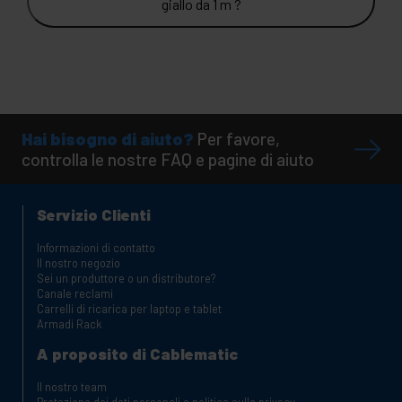
giallo da 1 m ?
Hai bisogno di aiuto?
Per favore,
controlla le nostre FAQ e pagine di aiuto
Servizio Clienti
Informazioni di contatto
Il nostro negozio
Sei un produttore o un distributore?
Canale reclami
Carrelli di ricarica per laptop e tablet
Armadi Rack
A proposito di Cablematic
Il nostro team
Protezione dei dati personali e politica sulla privacy