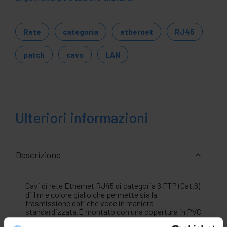
Rete
categoria
ethernet
RJ45
patch
cavo
LAN
Ulteriori informazioni
Descrizione
Cavi di rete Ethernet RJ45 di categoria 6 FTP (Cat.6)
di 1 m e colore giallo che permette sia la
trasmissione dati che voce in maniera
standardizzata.È montato con una copertura in PVC
che funge da isolante.Ideale per l'utilizzo sia a livello