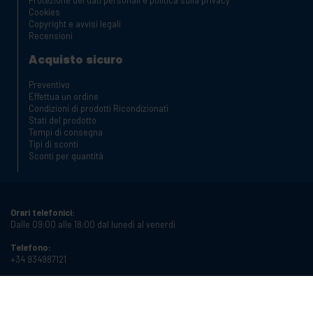
Cookies
Copyright e avvisi legali
Recensioni
Acquisto sicuro
Preventivo
Effettua un ordine
Condizioni di prodotti Ricondizionati
Stati del prodotto
Tempi di consegna
Tipi di sconti
Sconti per quantità
Orari telefonici:
Dalle 09:00 alle 18:00 dal lunedì al venerdì
Telefono:
+34 934987121
Email:
info@cablematic.com