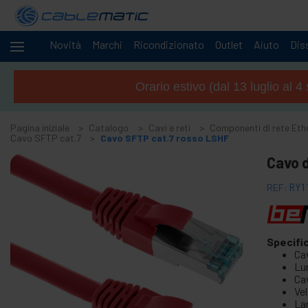
Novità
Marchi
Ricondizionato
Outlet
Aiuto
Diss
Cavi
-
e
Orario estivo (dal 13 luglio al 
reti
+
Accessori M.2 SSD SATA HDD SAS
Pagina iniziale
Catalogo
Cavi e reti
Componenti di rete Eth
+
Accessori FireWire
Cavo SFTP cat.7
Cavo SFTP cat.7 rosso LSHF
+
ATA IDE adattatore e accessori
Cavo d
+
Adattatore Bluetooth e accessori
REF:
RY1
+
Porta parallela
+
Interface serial
+
cavo BCC
Specifi
Cav
+
Cavi e adattatore MIDI
Lu
+
Ca
Cavi e accessori USB
Ve
+
Cavi CISCO
La