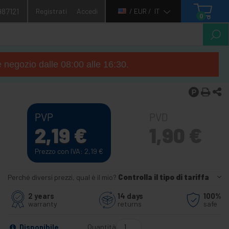
987121
Registrati
Accedi
/ EUR /
IT
0
e negozio dalle 08:00 alle 16:30.
PVP
PVD
2,19
€
1,90
€
Prezzo con IVA: 2,19
€
Perché diversi prezzi, qual è il mio?
Controlla il tipo di tariffa
2 years
14 days
100%
warranty
returns
safe
Quantità
Disponibile