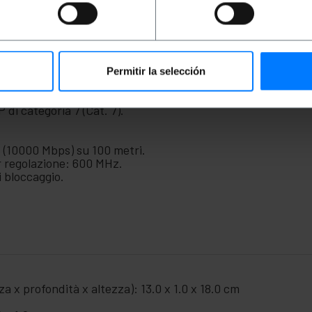
nettere dispositivi che dispongono di una connessione Eth
sso, server, dischi rigidi in formato NAS ed elettronica di 
hernet), data center e qualsiasi dispositivo che richieda 
 per la trasmissione video in abbinamento ad appositi kit t
idurre il più possibile le interferenze elettriche e in conform
Permitir la selección
di categoria 7 (Cat. 7).
s (10000 Mbps) su 100 metri.
 regolazione: 600 MHz.
 bloccaggio.
a x profondità x altezza): 13.0 x 1.0 x 18.0 cm