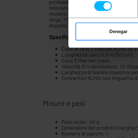
professionale). Permette di intercon
consentimiento
telecamere di sicurezza, punti di acce
+
Utensili e
modem, dispositivi PoE (Power Over Et
ferramenta
larga. Possono essere utilizzati anche
Sicurezza,
+
doppini intrecciati con l'obiettivo di r
allarmi e
Denegar
controllo
Specifiche
+
Elettronica
e gadget
Cavo di rete Ethernet RJ45 SFTP 
Lunghezza cavo 0,5 m (50 cm).
Casa
+
Cavo Ethernet rosso.
e
Velocità di trasmissione: 10 Gbp
affari
Larghezza di banda massima per
+
Tempo
Connettori RJ45 con linguetta di
Libero
+
Zona
medica
Misure e pesi
Peso lordo: 40 g
Dimensioni del prodotto (larghezz
Numero di pacchi: 1