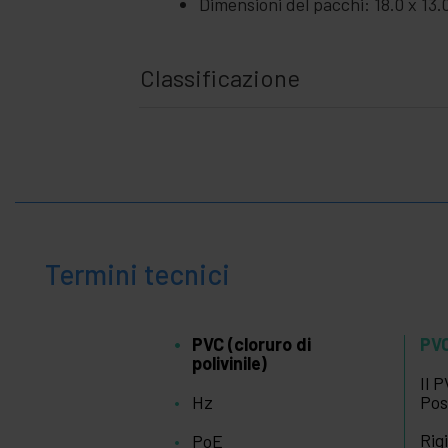
Dimensioni del pacchi: 18.0 x 13.
Classificazione
Termini tecnici
PVC (cloruro di
PVC
polivinile)
Il 
Hz
Pos
Rig
PoE