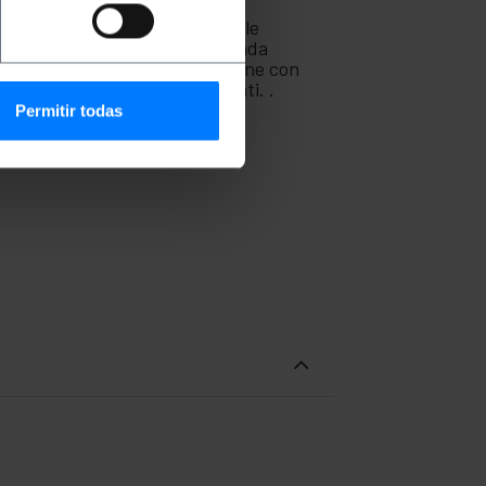
ernet come laptop, computer,
rete come router, switch, console
una connessione Internet a banda
rasmettitori video. Progettazione con
ità con le normative più esigenti. .
Permitir todas