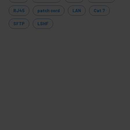
RJ45
patch cord
LAN
Cat.7
SFTP
LSHF