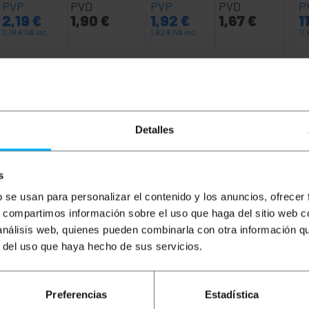
PVP
PVD
PVP
PVD
P
2,19
€
1,90
€
1,92
€
1,67
€
1
2,19
€
IVA inc.
1,92
€
IVA inc.
11
REF:
REF:
Da 7 a 8 giorni lavorativi
Da 7 a 8 giorni lavorativi
RY102
RY105
Quantità
Quantità
Detalles
s
b se usan para personalizar el contenido y los anuncios, ofrecer
s, compartimos información sobre el uso que haga del sitio web 
 análisis web, quienes pueden combinarla con otra información q
r del uso que haya hecho de sus servicios.
oria 7 SFTP (Cat.7) da 0,5 m (50 cm) che consente la trasmi
Preferencias
Estadística
na copertura in PVC che funge da isolante. Ideale sia per