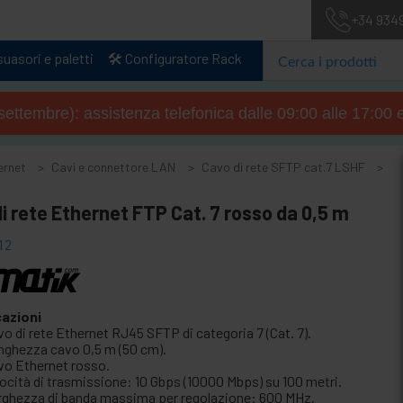
+34 934
uasori e paletti
🛠️ Configuratore Rack
4 settembre): assistenza telefonica dalle 09:00 alle 17:00 
ernet
Cavi e connettore LAN
Cavo di rete SFTP cat.7 LSHF
i rete Ethernet FTP Cat. 7 rosso da 0,5 m
12
cazioni
o di rete Ethernet RJ45 SFTP di categoria 7 (Cat. 7).
nghezza cavo 0,5 m (50 cm).
vo Ethernet rosso.
locità di trasmissione: 10 Gbps (10000 Mbps) su 100 metri.
rghezza di banda massima per regolazione: 600 MHz.