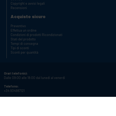
Copyright e avvisi legali
Recensioni
Acquisto sicuro
Preventivo
Effettua un ordine
Condizioni di prodotti Ricondizionati
Stati del prodotto
Tempi di consegna
Tipi di sconti
Sconti per quantità
Orari telefonici:
Dalle 09:00 alle 18:00 dal lunedì al venerdì
Telefono:
+34 934987121
Email:
info@cablematic.com