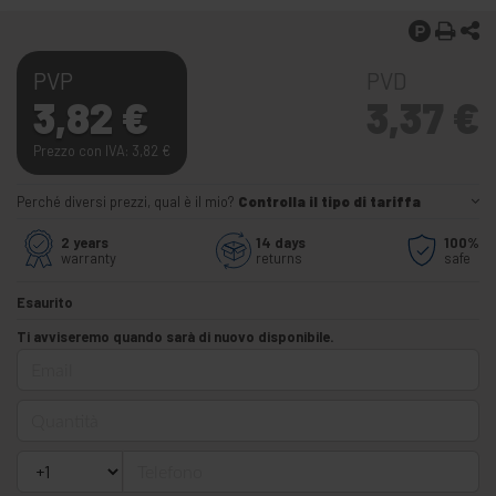
PVP
PVD
3,82
€
3,37
€
Prezzo con IVA: 3,82
€
Perché diversi prezzi, qual è il mio?
Controlla il tipo di tariffa
2 years
14 days
100%
warranty
returns
safe
Esaurito
Ti avviseremo quando sarà di nuovo disponibile.
Email
Quantità
Telefono