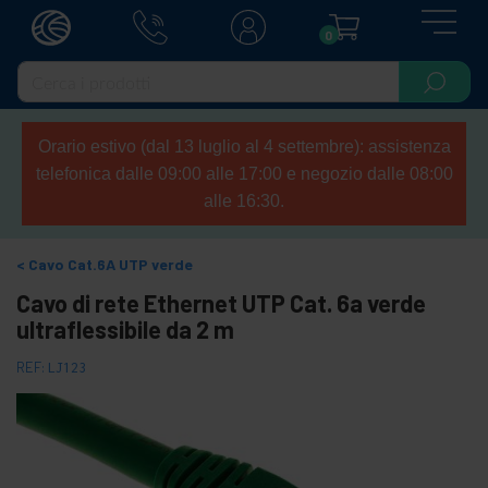
0
Orario estivo (dal 13 luglio al 4 settembre): assistenza
telefonica dalle 09:00 alle 17:00 e negozio dalle 08:00
alle 16:30.
Cavo Cat.6A UTP verde
Cavo di rete Ethernet UTP Cat. 6a verde
ultraflessibile da 2 m
REF:
LJ123