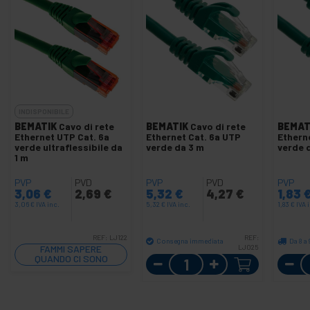
INDISPONIBILE
BEMATIK
Cavo di rete
BEMATIK
Cavo di rete
BEMAT
Ethernet UTP Cat. 6a
Ethernet Cat. 6a UTP
Ethern
verde ultraflessibile da
verde da 3 m
verde 
1 m
PVP
PVD
PVP
PVD
PVP
3,06
€
2,69
€
5,32
€
4,27
€
1,83
3,06
€
IVA inc.
5,32
€
IVA inc.
1,83
€
IVA 
REF:
LJ122
REF:
Consegna immediata
Da 8 a 
FAMMI SAPERE
LJ025
QUANDO CI SONO
Quantità
SCORTE