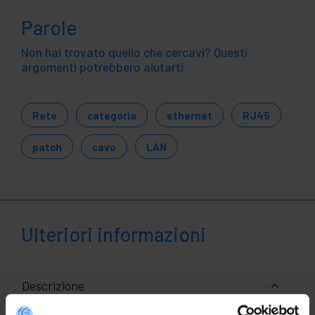
Parole
Non hai trovato quello che cercavi? Questi
argomenti potrebbero aiutarti
Rete
categoria
ethernet
RJ45
patch
cavo
LAN
Ulteriori informazioni
Descrizione