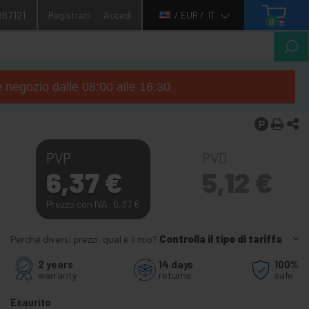
987121
Registrati
Accedi
/ EUR /
IT
0
e negozio dalle 08:00 alle 16:30.
PVP
PVD
6,37
€
5,12
€
Prezzo con IVA: 6,37
€
Perché diversi prezzi, qual è il mio?
Controlla il tipo di tariffa
2 years
14 days
100%
warranty
returns
safe
Esaurito