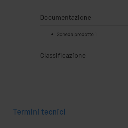
Casa
+
e
affari
Documentazione
+
Tempo
Libero
+
Zona
Scheda prodotto 1
medica
Classificazione
Termini tecnici