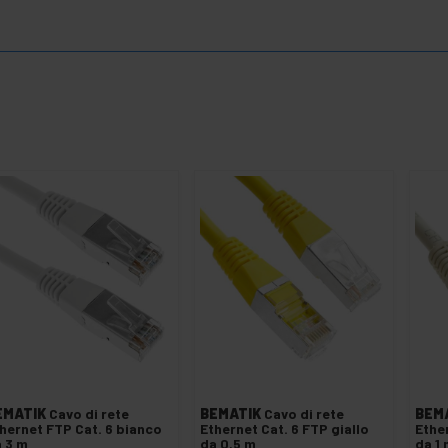
EMATIK
Cavo di rete
BEMATIK
Cavo di rete
BEM
hernet FTP Cat. 6 bianco
Ethernet Cat. 6 FTP giallo
Ethe
 3 m
da 0,5 m
da 1