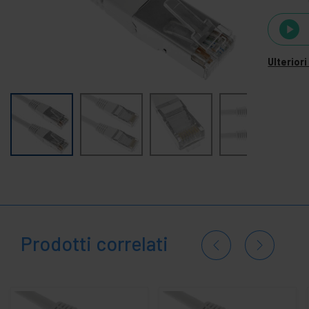
+
Cavi telefonici e accessori
-
Componenti di rete Ethernet
Cavi CX4 10GbE
Ulterior
Cavi MiniSAS HD
Cavi SFP SFP+ QSFP+
-
Cavi e connettore LAN
Cavi coassiale RG58
+
Cavo di rete Cat.8.1
+
Cavo Cat.5e FTP
+
Cavo Cat.5e FTP LSHF
-
Cavo Cat.6 / cat6.A FTP
Prodotti correlati
Accessori Cat.6 / cat6.A FTP
Bobina Cat.6 / cat6.A FTP
-
Cavo Cat 6 / cat.6A FTP