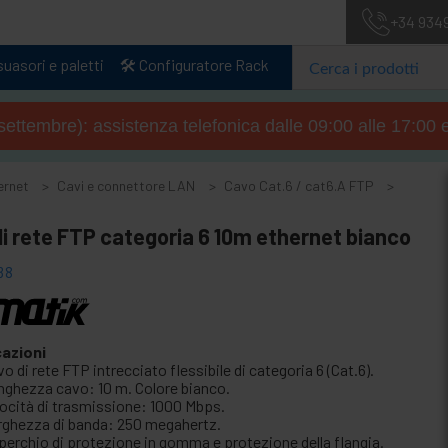
+34 934
uasori e paletti
🛠️ Configuratore Rack
4 settembre): assistenza telefonica dalle 09:00 alle 17:00 
ernet
Cavi e connettore LAN
Cavo Cat.6 / cat6.A FTP
i rete FTP categoria 6 10m ethernet bianco
38
cazioni
o di rete FTP intrecciato flessibile di categoria 6 (Cat.6).
nghezza cavo: 10 m. Colore bianco.
locità di trasmissione: 1000 Mbps.
rghezza di banda: 250 megahertz.
perchio di protezione in gomma e protezione della flangia.