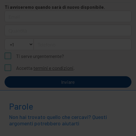
Ti avviseremo quando sarà di nuovo disponibile.
Email
Quantità
Telefono
Ti serve urgentemente?
Accetta
termini e condizioni
.
Inviare
Parole
Non hai trovato quello che cercavi? Questi
argomenti potrebbero aiutarti