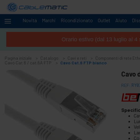
Novità
Marchi
Ricondizionato
Outlet
Aiuto
Diss
Cavi
-
e
Orario estivo (dal 13 luglio al 
reti
+
Accessori M.2 SSD SATA HDD SAS
Pagina iniziale
Catalogo
Cavi e reti
Componenti di rete Eth
+
Accessori FireWire
Cavo Cat 6 / cat.6A FTP
Cavo Cat.6 FTP bianco
+
ATA IDE adattatore e accessori
Cavo d
+
Adattatore Bluetooth e accessori
REF:
RY0
+
Porta parallela
+
Interface serial
+
cavo BCC
Specifi
Cav
+
Cavi e adattatore MIDI
Lu
+
Ve
Cavi e accessori USB
La
+
Cavi CISCO
Co