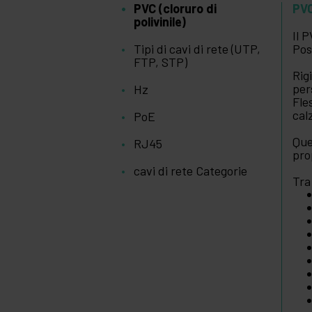
PVC (cloruro di
PVC
polivinile)
Il 
Tipi di cavi di rete (UTP,
Pos
FTP, STP)
Rig
per
Hz
Fle
cal
PoE
Que
RJ45
pro
cavi di rete Categorie
Tra