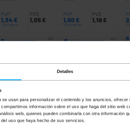
PVP
PVD
PVP
PVD
P
1,34
€
1,05
€
1,50
€
1,18
€
2
1,34
€
IVA inc.
1,50
€
IVA inc.
2,
REF:
REF:
Consegna immediata
Da 5 a 6 giorni lavorativi
RY032
RY033
Quantità
Quantità
Detalles
s
b se usan para personalizar el contenido y los anuncios, ofrecer
s, compartimos información sobre el uso que haga del sitio web 
 análisis web, quienes pueden combinarla con otra información q
r del uso que haya hecho de sus servicios.