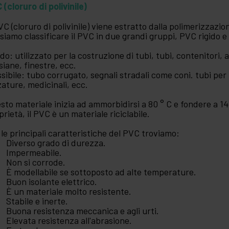
 (cloruro di polivinile)
PVC (cloruro di polivinile) viene estratto dalla polimerizzazi
siamo classificare il PVC in due grandi gruppi, PVC rigido e 
ido: utilizzato per la costruzione di tubi, tubi, contenitori, a
siane, finestre, ecc.
ssibile: tubo corrugato, segnali stradali come coni. tubi per 
zature, medicinali, ecc.
sto materiale inizia ad ammorbidirsi a 80 ° C e fondere a 14
prietà, il PVC è un materiale riciclabile.
 le principali caratteristiche del PVC troviamo:
Diverso grado di durezza.
Impermeabile.
Non si corrode.
È modellabile se sottoposto ad alte temperature.
Buon isolante elettrico.
È un materiale molto resistente.
Stabile e inerte.
Buona resistenza meccanica e agli urti.
Elevata resistenza all'abrasione.