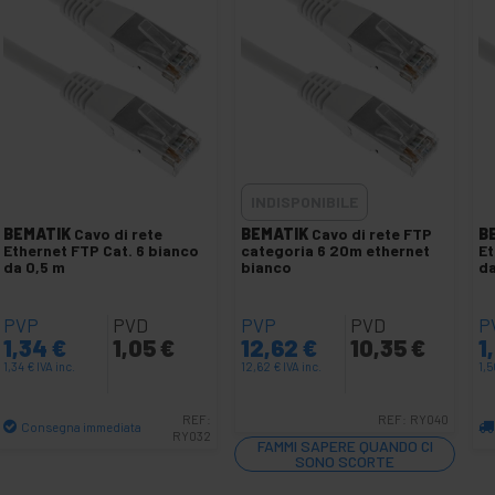
INDISPONIBILE
BEMATIK
Cavo di rete
BEMATIK
Cavo di rete FTP
B
Ethernet FTP Cat. 6 bianco
categoria 6 20m ethernet
Et
da 0,5 m
bianco
da
PVP
PVD
PVP
PVD
P
1,34
€
1,05
€
12,62
€
10,35
€
1
1,34
€
IVA inc.
12,62
€
IVA inc.
1,
REF:
REF:
RY040
Consegna immediata
RY032
FAMMI SAPERE QUANDO CI
Quantità
SONO SCORTE