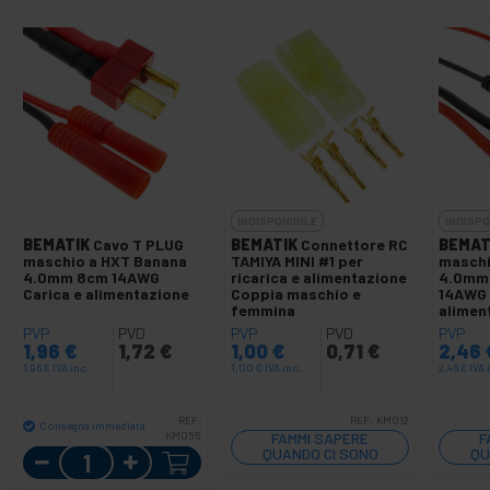
INDISPONIBILE
INDISPO
BEMATIK
Cavo T PLUG
BEMATIK
Connettore RC
BEMAT
maschio a HXT Banana
TAMIYA MINI #1 per
maschi
4.0mm 8cm 14AWG
ricarica e alimentazione
4.0mm
Carica e alimentazione
Coppia maschio e
14AWG 
femmina
alimen
PVP
PVD
PVP
PVD
PVP
1,96
€
1,72
€
1,00
€
0,71
€
2,46
1,96
€
IVA inc.
1,00
€
IVA inc.
2,46
€
IVA 
REF:
REF:
KM012
Consegna immediata
KM055
FAMMI SAPERE
F
Quantità
QUANDO CI SONO
QU
SCORTE