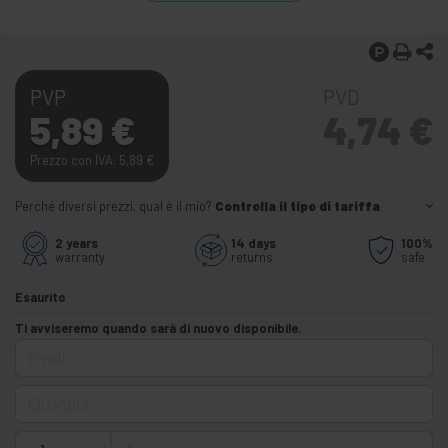
PVP
PVD
5,89
€
4,74
€
Prezzo con IVA: 5,89
€
Perché diversi prezzi, qual è il mio?
Controlla il tipo di tariffa
2 years
14 days
100%
warranty
returns
safe
Esaurito
Ti avviseremo quando sarà di nuovo disponibile.
Email
Quantità
Telefono