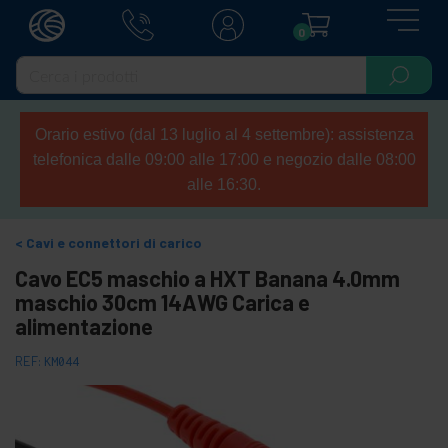
0
Orario estivo (dal 13 luglio al 4 settembre): assistenza
telefonica dalle 09:00 alle 17:00 e negozio dalle 08:00
alle 16:30.
Cavi e connettori di carico
Cavo EC5 maschio a HXT Banana 4.0mm
maschio 30cm 14AWG Carica e
alimentazione
REF:
KM044