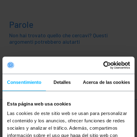
Parole
Non hai trovato quello che cercavi? Questi
argomenti potrebbero aiutarti
batteria
batterie
elettronica
elettricità
elettrico
circuito
Consentimiento
Detalles
Acerca de las cookies
Esta página web usa cookies
Ulteriori informazioni
Las cookies de este sitio web se usan para personalizar
el contenido y los anuncios, ofrecer funciones de redes
sociales y analizar el tráfico. Además, compartimos
información sobre el uso que haga del sitio web con
Descrizione