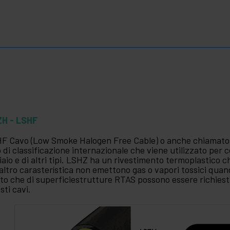
ZH - LSHF
F Cavo (Low Smoke Halogen Free Cable) o anche chiamato
o di classificazione internazionale che viene utilizzato per cop
iaio e di altri tipi. LSHZ ha un rivestimento termoplastico c
altro carasterística non emettono gas o vapori tossici qua
to che di superficiestrutture RTAS possono essere richiest
sti cavi.