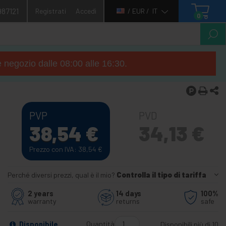
987121
Registrati
Accedi
/ EUR /
IT
0
e negozio dalle 08:00 alle 16:30.
PVP
PVD
38,54
€
34,13
€
Prezzo con IVA: 38,54
€
Perché diversi prezzi, qual è il mio?
Controlla il tipo di tariffa
2 years
14 days
100%
warranty
returns
safe
Quantità
Disponibile
Disponibili più di 10