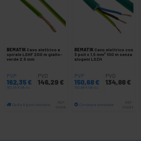
+
Copertura Guani termorestringenti
Fusibili e portafusibili elettrico
Interruttore e dimmer
Interruttori a levetta e basculante
Nylon pressacavi
Protettore scariche elettriche
BEMATIK
Cavo elettrico a
BEMATIK
Cavo elettrico con
spirale LSHF 200 m giallo-
3 poli x 1,5 mm² 100 m senza
Tubetti isolati
verde 2.5 mm
alogeni LSZH
Faston Terminal
PVP
PVD
PVP
PVD
Tubo corrugato
162,35
€
146,29
€
150,68
€
134,88
€
+
162,35
€
IVA inc.
150,68
€
IVA inc.
Protezione e scatole elettriche
+
Serrature di sicurezza
REF:
REF:
Da 8 a 9 giorni lavorativi
Consegna immediata
VH109
VH082
Colle e colle
Quantità
Quantità
+
Tester e misuratori
+
Impianti idraulici e accessori
+
Strumenti per auto e automotive