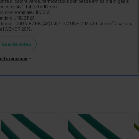
prire di colore verde, termostabile con basse emissioni di gas e
mi corrosivi. Tubo Ø = 10 mm.
nsione nominale: 1000 V.
andard UNE 21123.
difica: 1000 V RZ1-K (AS) 0,6 / 1 kV UNE 21123 3G 1,5 mm² Cca-s1b,
, a1 AENOR 2019.
Guarda video
i informazioni