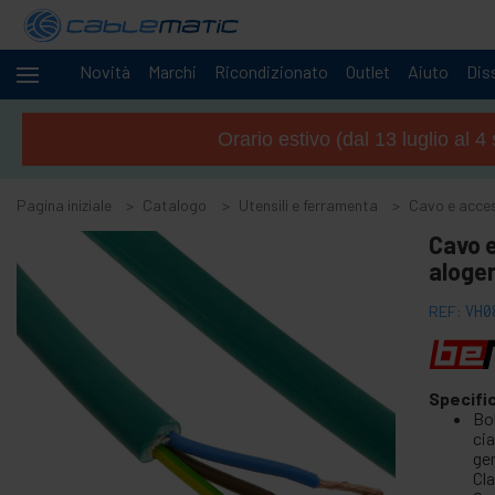
Novità
Marchi
Ricondizionato
Outlet
Aiuto
Diss
Cavi
+
e
Orario estivo (dal 13 luglio al 
reti
Racks
+
e
Pagina iniziale
Catalogo
Utensili e ferramenta
Cavo e access
server
Audio
Cavo e
+
e
aloge
Video
Luci
+
REF:
VH0
e
suoni
+
Fotografia
Specifi
Bo
-
Utensili e
cia
ferramenta
gen
Cl
+
Accessori per pavimenti, porte e finestre