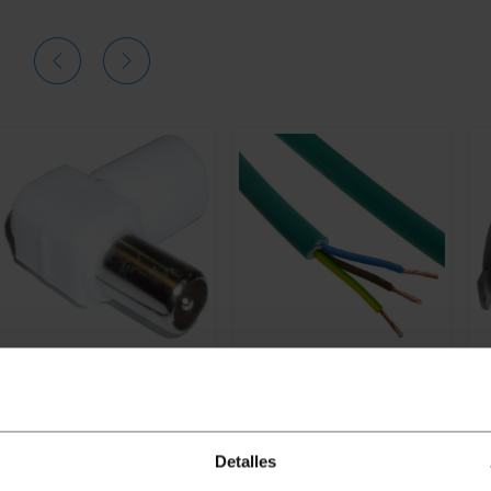
BEMATIK
Maschio
BEMATIK
Cavo elettrico con
B
Connettore antenna TV (ad
3 poli x 2,5 mm² 25 m senza
di
angolo retto/plastica)
alogeni LSZH
Detalles
PVP
PVD
PVP
PVD
P