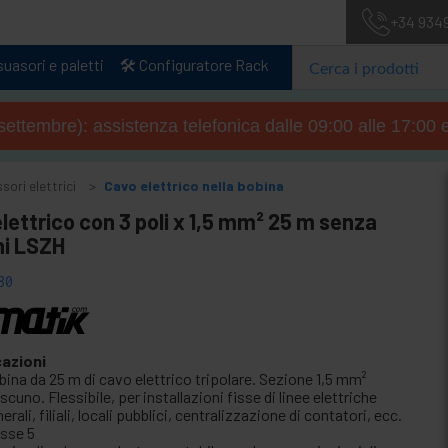
+34 934
uasori e paletti
🛠️ Configuratore Rack
4 settembre): assistenza telefonica dalle 09:00 alle 17:00 
ori elettrici
Cavo elettrico nella bobina
lettrico con 3 poli x 1,5 mm² 25 m senza
ni LSZH
80
cazioni
bina da 25 m di cavo elettrico tripolare. Sezione 1,5 mm²
scuno. Flessibile, per installazioni fisse di linee elettriche
erali, filiali, locali pubblici, centralizzazione di contatori, ecc.
asse 5