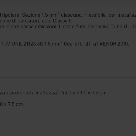
ripolare. Sezione 1,5 mm² ciascuno. Flessibile, per installazi
zazione di contatori, ecc. Classe 5
abile con basse emissioni di gas e fumi corrosivi. Tubo Ø = 
/ 1 kV UNE 21123 3G 1,5 mm² Cca-s1b, d1, a1 AENOR 2019.
a x profondità x altezza): 43.0 x 43.0 x 7.5 cm
.0 x 7.5 cm