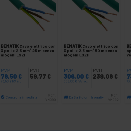
BEMATIK
Cavo elettrico con
BEMATIK
Cavo elettrico con
B
3 poli x 2,5 mm² 25 m senza
3 poli x 2,5 mm² 50 m senza
sp
alogeni LSZH
alogeni LSZH
ve
PVP
PVD
PVP
PVD
P
76,50
€
59,77
€
306,00
€
239,06
€
7
76,50
€
IVA inc.
306,00
€
IVA inc.
73,
REF:
REF:
Consegna immediata
Da 8 a 9 giorni lavorativi
VH090
VH092
Quantità
Quantità