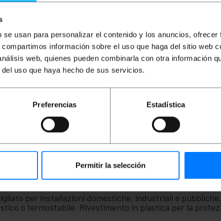
0,54
€
0,47
€
76,50
€
59,77
€
2
0,54
€
IVA inc.
76,50
€
IVA inc.
2,
s
b se usan para personalizar el contenido y los anuncios, ofrecer
Consegna immediata
REF:
TT013
REF:
Consegna immediata
s, compartimos información sobre el uso que haga del sitio web 
VH090
Quantità
Quantità
 análisis web, quienes pueden combinarla con otra información q
r del uso que haya hecho de sus servicios.
Preferencias
Estadística
Permitir la selección
sigliato per installazioni domestiche, industriali e pubblich
ico o termostabile. Rivestimento in plastica per la protezio