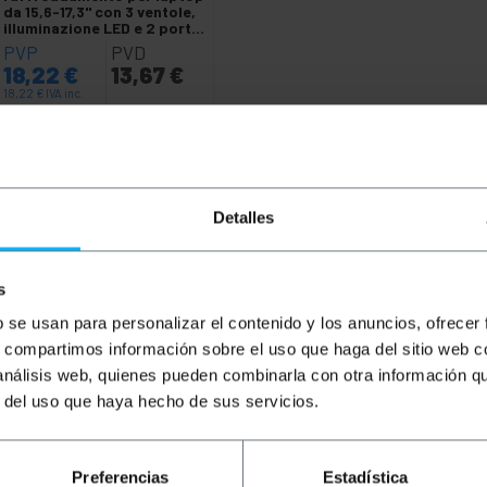
da 15,6-17,3" con 3 ventole,
illuminazione LED e 2 porte
USB
PVP
PVD
18,22
€
13,67
€
18,22
€
IVA inc.
Consegna immediata
REF:
NT425
Quantità
Detalles
s
b se usan para personalizar el contenido y los anuncios, ofrecer
s, compartimos información sobre el uso que haga del sitio web 
 análisis web, quienes pueden combinarla con otra información q
r del uso que haya hecho de sus servicios.
Preferencias
Estadística