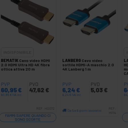
INDISPONIBILE
BEMATIK
Cavo video HDMI
LANBERG
Cavo video
L
2.0 HDMI Ultra HD 4K fibra
sottile HDMI-A maschio 2.0
HD
ottica attiva 20 m
4K Lanberg 1 m
ma
C
PVP
PVD
PVP
PVD
P
60,95
€
47,62
€
6,24
€
5,03
€
6
60,95
€
IVA inc.
6,24
€
IVA inc.
64
REF:
HG072
REF:
Da 5 a 6 giorni lavorativi
HI114
FAMMI SAPERE QUANDO CI
Quantità
SONO SCORTE