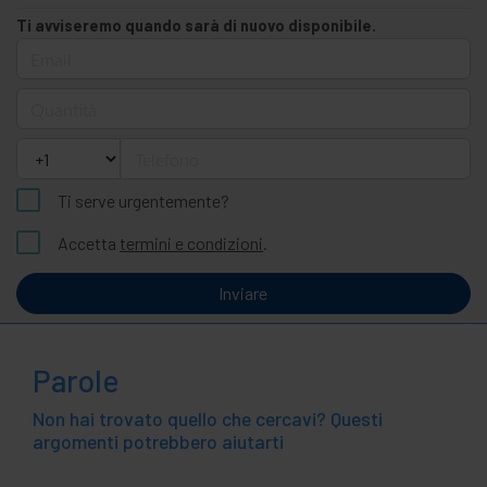
Ti avviseremo quando sarà di nuovo disponibile.
Email
Quantità
Telefono
Ti serve urgentemente?
Accetta
termini e condizioni
.
Inviare
Parole
Non hai trovato quello che cercavi? Questi
argomenti potrebbero aiutarti