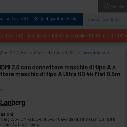
+34 934
uasori e paletti
🛠️ Configuratore Rack
4 settembre): assistenza telefonica dalle 09:00 alle 17:00 
yPort SDI Video
Cavi e adattatore HDMI
Cavo HDMI 2.0
DMI 2.0 con connettore maschio di tipo A a
tore maschio di tipo A Ultra HD 4k Flat 0.5m
60
cazioni
nberg CA-HDMI-21CU-0005-BK Cavo da HDMI maschio a HDMI
schio 2.0 0,5 m nero.