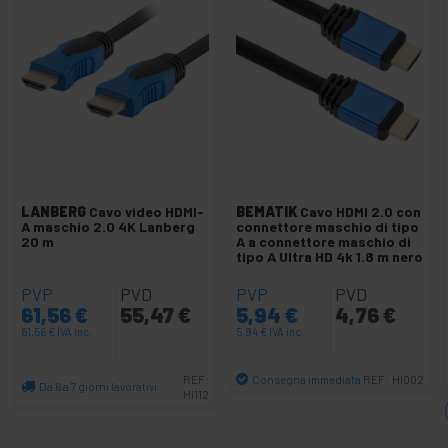
Cavi HDMI a DisplayPort
Cavo HDMI Attivo M/M
Cavo HDMI piatto FPV
Cavi HDMI-A M/M
Cavo HDMI-A M/M - Connettori rotanti
Cavi HDMI-A a DVI-D M/M
Cavi HDMI-C M a HDMI-A M
LANBERG
Cavo video HDMI-
BEMATIK
Cavo HDMI 2.0 con
Cavi HDMI-D M a HDMI-A M
A maschio 2.0 4K Lanberg
connettore maschio di tipo
20 m
A a connettore maschio di
Cavo MHL a HDMI
tipo A Ultra HD 4k 1.8 m nero
Tester cavi HDMI
PVP
PVD
PVP
PVD
Replicatore connettore HDMI
61,56
€
55,47
€
5,94
€
4,76
€
61,56
€
Super Cavo HDMI 1.4 AM a AM
IVA inc.
5,94
€
IVA inc.
Super Cavi HDMI-A a DVI-D M/M
Consegna immediata
REF:
REF:
HI002
Da 6 a 7 giorni lavorativi
HI112
+
Adattatore e cavo VGA e SVGA
Quantità
Quantità
+
Commutatores Video