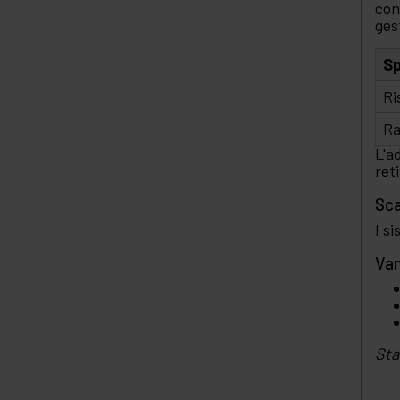
con
ges
Sp
Ri
Ra
L'a
ret
Sca
I s
Van
Sta