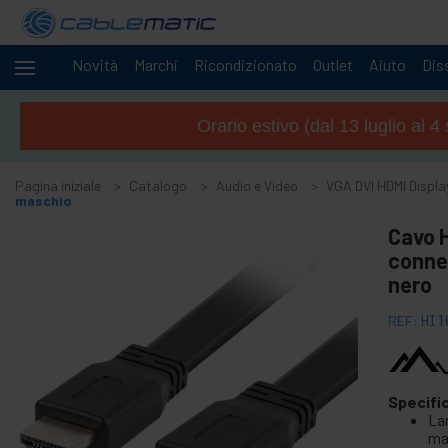
Novità
Marchi
Ricondizionato
Outlet
Aiuto
Diss
Cavi
+
e
Orario estivo (dal 13 luglio al 
reti
Racks
+
e
Pagina iniziale
Catalogo
Audio e Video
VGA DVI HDMI Displa
server
maschio
Audio
-
e
Cavo H
Video
connet
+
nero
Accessori di audio e video
+
Accessori GoPro
REF:
HI1
+
Wireless Audio Tour
+
CCTV Camera e accessórios
+
Specifi
Schermi Proiezione
La
+
Computer e TV stand
ma