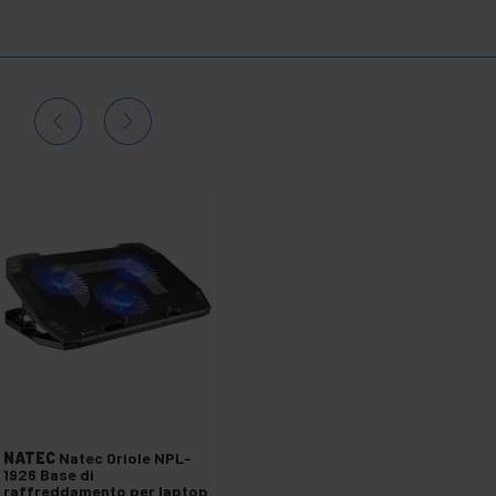
NATEC
Natec Oriole NPL-
1926 Base di
raffreddamento per laptop