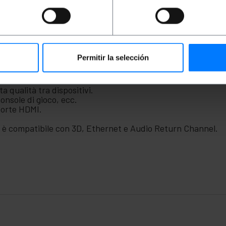
hernet) è la soluzione ideale per lo streaming audio e video
iettori, console di gioco e altro ancora. Grazie ai due conne
ibile con HDMI v.2.0 High Speed con Ethernet. Il cavo offre
li. Questa soluzione di cablaggio è ideale per l'uso in interni
nline impegnativi o per lavorare su progetti importanti, offre
i aziendali. Prodotto da Lanberg con riferimento CA-HDMI
Permitir la selección
Cavo da HDMI maschio a HDMI maschio 2.0 0,5 m nero.
a qualità tra dispositivi.
console di gioco, ecc.
porte HDMI.
d è compatibile con 3D, Ethernet e Audio Return Channel.