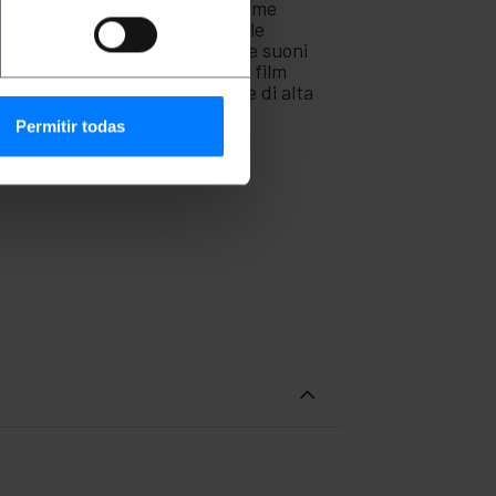
 tra dispositivi multimediali come
ttori di alta qualità è possibile
 una trasmissione di immagini e suoni
 per guardare le tue serie TV e film
ndo trasmissioni ininterrotte e di alta
-21CU-0005-BK.
Permitir todas