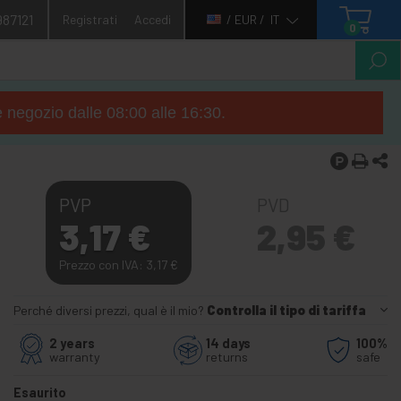
987121
Registrati
Accedi
/ EUR /
IT
0
e negozio dalle 08:00 alle 16:30.
PVP
PVD
3,17
€
2,95
€
Prezzo con IVA: 3,17
€
Perché diversi prezzi, qual è il mio?
Controlla il tipo di tariffa
2 years
14 days
100%
warranty
returns
safe
Esaurito