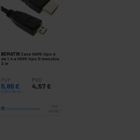
BEMATIK
Cavo HDMI tipo A
da 1,4 a HDMI tipo D maschio
2 m
PVP
PVD
5,85
€
4,57
€
5,85
€
IVA inc.
REF:
Consegna immediata
HG062
Quantità