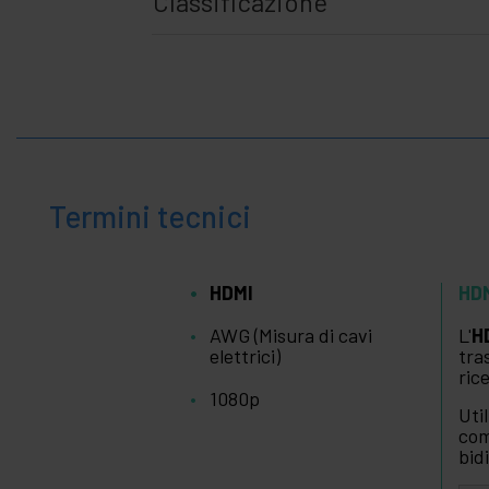
Classificazione
Termini tecnici
HDMI
HD
AWG (Misura di cavi
L'
H
elettrici)
tra
ric
1080p
Uti
com
bid