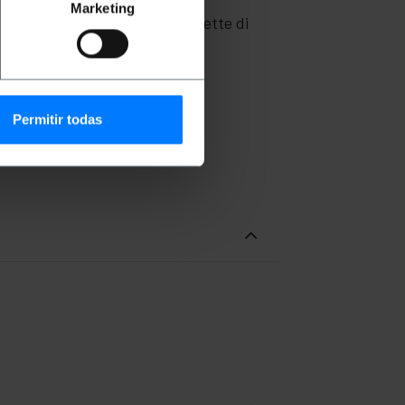
multimediali full HD ad alta
Marketing
s o 3840 x 2160 a 30 fps. Permette di
o.
Permitir todas