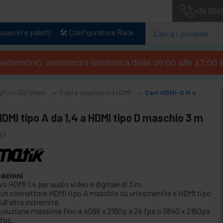
+34 934
uasori e paletti
🛠️ Configuratore Rack
4 settembre): assistenza telefonica dalle 09:00 alle 17:00 
yPort SDI Video
Cavi e adattatore HDMI
Cavi HDMI-D M a
DMI tipo A da 1,4 a HDMI tipo D maschio 3 m
63
cazioni
o HDMI 1.4 per audio video e digitale di 3 m.
 un connettore HDMI tipo A maschio su un'estremità e HDMI tipo
ull'altra estremità.
soluzione massima fino a 4096 x 2160p a 24 fps o 3840 x 2160pa
 fps.