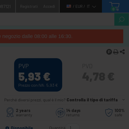
987121
Registrati
Accedi
/ EUR /
IT
0
e negozio dalle 08:00 alle 16:30.
PVP
PVD
5,93
€
4,78
€
Prezzo con IVA: 5,93
€
Perché diversi prezzi, qual è il mio?
Controlla il tipo di tariffa
2 years
14 days
100%
warranty
returns
safe
Quantità
Disponibile