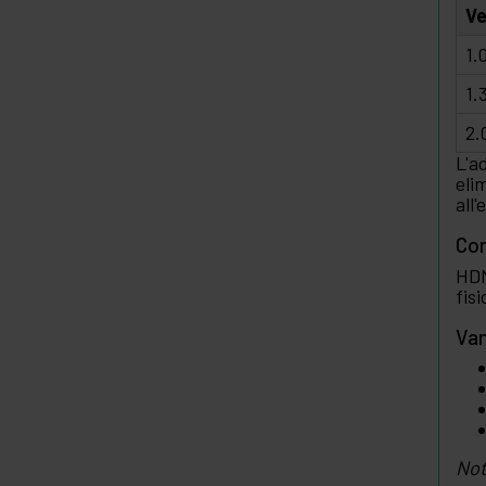
Ve
1.
1.
2.
L'a
eli
all
Con
HDM
fisi
Van
Not