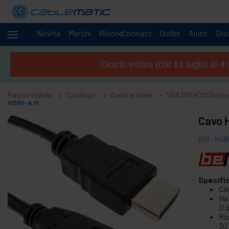
Novità
Marchi
Ricondizionato
Outlet
Aiuto
Diss
Cavi
+
e
Orario estivo (dal 13 luglio al 
reti
Racks
+
e
Pagina iniziale
Catalogo
Audio e Video
VGA DVI HDMI Displa
server
HDMI-A M
Audio
-
e
Cavo H
Video
REF:
HG0
+
Accessori di audio e video
+
Accessori GoPro
+
Wireless Audio Tour
Specifi
+
Cav
CCTV Camera e accessórios
Ha
+
Schermi Proiezione
D s
Ri
+
Computer e TV stand
30