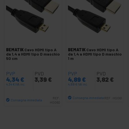
Cavi HDMI a DisplayPort
Cavo HDMI Attivo M/M
Cavo HDMI piatto FPV
Cavi HDMI-A M/M
Cavo HDMI-A M/M - Connettori rotanti
Cavi HDMI-A a DVI-D M/M
BEMATIK
Cavo HDMI tipo A
BEMATIK
Cavo HDMI tipo A
Cavi HDMI-C M a HDMI-A M
da 1,4 a HDMI tipo D maschio
da 1,4 a HDMI tipo D maschio
50 cm
1 m
Cavi HDMI-D M a HDMI-A M
Cavo MHL a HDMI
PVP
PVD
PVP
PVD
4,34
€
3,39
€
4,89
€
3,82
€
Tester cavi HDMI
4,34
€
IVA inc.
4,89
€
IVA inc.
Replicatore connettore HDMI
Super Cavo HDMI 1.4 AM a AM
Consegna immediata
REF:
REF:
HG061
Consegna immediata
HG060
Quantità
Super Cavi HDMI-A a DVI-D M/M
Quantità
+
Adattatore e cavo VGA e SVGA
+
Commutatores Video