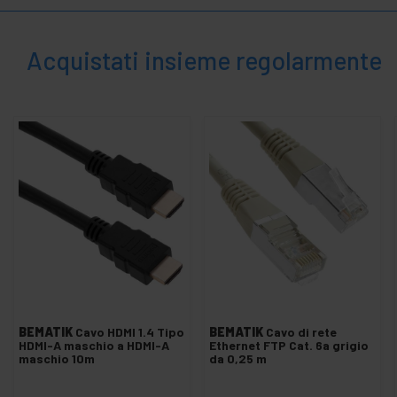
Convertitori DisplayPort
Convertitore HDMI
Acquistati insieme regolarmente
Convertitori VGA
+
Extender video
Interfaccia VGA, DVI e HDMI
+
Moltiplicatore Video
+
Video SDI HD-SDI SD-SDI 3G-SDI
Luci
+
e
suoni
+
Fotografia
+
Utensili e
ferramenta
BEMATIK
Cavo HDMI 1.4 Tipo
BEMATIK
Cavo di rete
HDMI-A maschio a HDMI-A
Ethernet FTP Cat. 6a grigio
Sicurezza,
+
maschio 10m
da 0,25 m
allarmi e
controllo