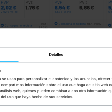
PVP
PVD
PVP
PVD
P
2,02
€
1,76
€
8,54
€
6,86
€
5
2,02
€
IVA inc.
8,54
€
IVA inc.
5,
Consegna immediata
REF:
REF:
HI012
Consegna immediata
BR022
Quantità
Quantità
Detalles
s
b se usan para personalizar el contenido y los anuncios, ofrecer
s, compartimos información sobre el uso que haga del sitio web 
 análisis web, quienes pueden combinarla con otra información q
r del uso que haya hecho de sus servicios.
ione di audio digitale, video digitale ed ethernet tramite 
altra estremità un tipo maschio A HDMI. Il connettore HDMI 