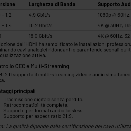
rsione
Larghezza di Banda
Supporto Aud
0 - 1.2
4.9 Gbit/s
1080p @ 60Hz,
3 - 1.4
10.2 Gbit/s
4K @ 30Hz, De
0
18.0 Gbit/s
4K @ 60Hz, 32 
dozione dell'HDMI ha semplificato le installazioni professio
minando cavi analogici ridondanti e garantendo segnali pulit
'equalizzazione attiva.
trollo CEC e Multi-Streaming
I 2.0 supporta il multi-streaming video e audio simultaneo 
ca.
taggi principali
Trasmissione digitale senza perdita.
Retrocompatibilità completa.
Supporto per formati audio lossless.
Supporto per aspect ratio 21:9.
a: La qualità dipende dalla certificazione del cavo utilizz