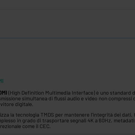
MI
DMI
(High Definition Multimedia Interface) è uno standard di 
smissione simultanea di flussi audio e video non compressi 
evitore digitale.
lizza la tecnologia TMDS per mantenere l'integrità dei dati. 
plesso in grado di trasportare segnali 4K a 60Hz, metadati 
irezionale come il CEC.