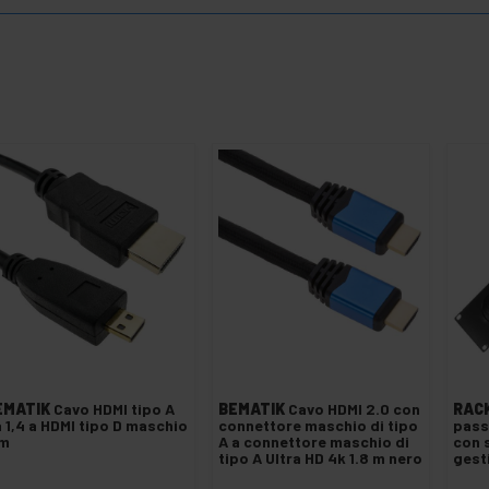
EMATIK
Cavo HDMI tipo A
BEMATIK
Cavo HDMI 2.0 con
RAC
 1,4 a HDMI tipo D maschio
connettore maschio di tipo
pass
 m
A a connettore maschio di
con 
tipo A Ultra HD 4k 1.8 m nero
gest