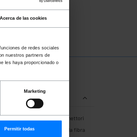
Acerca de las cookies
 funciones de redes sociales
con nuestros partners de
ue les haya proporcionado o
Marketing
 50/125 µm. Dispone di due connettori
ni a bassa emissione di fumi).
Permitir todas
cun cavo di 2,0 mm (compresa la fibra