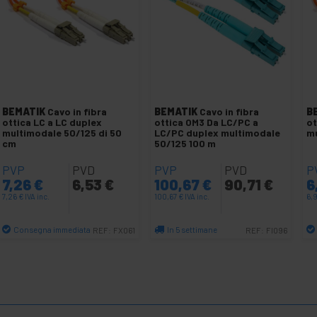
BEMATIK
Cavo in fibra
BEMATIK
Cavo in fibra
B
ottica LC a LC duplex
ottica OM3 Da LC/PC a
ot
multimodale 50/125 di 50
LC/PC duplex multimodale
mu
cm
50/125 100 m
PVP
PVD
PVP
PVD
P
7,26
€
6,53
€
100,67
€
90,71
€
6
7,26
€
IVA inc.
100,67
€
IVA inc.
6,
Consegna immediata
In 5 settimane
REF:
FX061
REF:
FI096
Quantità
Quantità