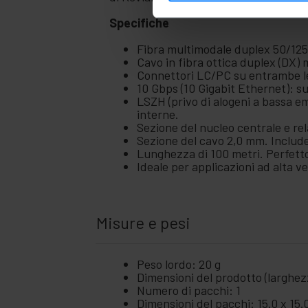
+
e
Video
Specifiche
Luci
+
e
Fibra multimodale duplex 50/125
suoni
Cavo in fibra ottica duplex (DX)
Connettori LC/PC su entrambe l
+
Fotografia
10 Gbps (10 Gigabit Ethernet): s
LSZH (privo di alogeni a bassa emi
+
Utensili e
interne.
ferramenta
Sezione del nucleo centrale e re
Sezione del cavo 2,0 mm. Include
Sicurezza,
+
Lunghezza di 100 metri. Perfetto 
allarmi e
Ideale per applicazioni ad alta v
controllo
+
Elettronica
e gadget
Casa
Misure e pesi
+
e
affari
+
Tempo
Peso lordo: 20 g
Libero
Dimensioni del prodotto (larghezz
Numero di pacchi: 1
+
Zona
Dimensioni del pacchi: 15.0 x 15.