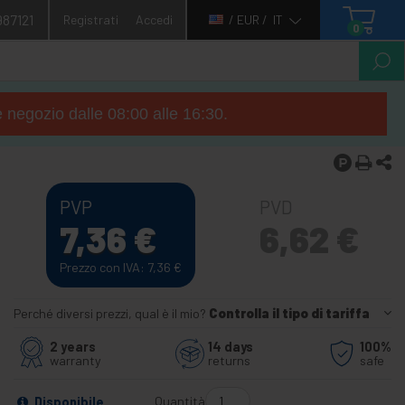
987121
Registrati
Accedi
/ EUR /
IT
0
e negozio dalle 08:00 alle 16:30.
PVP
PVD
7,36
€
6,62
€
Prezzo con IVA: 7,36
€
Perché diversi prezzi, qual è il mio?
Controlla il tipo di tariffa
2 years
14 days
100%
warranty
returns
safe
Quantità
Disponibile