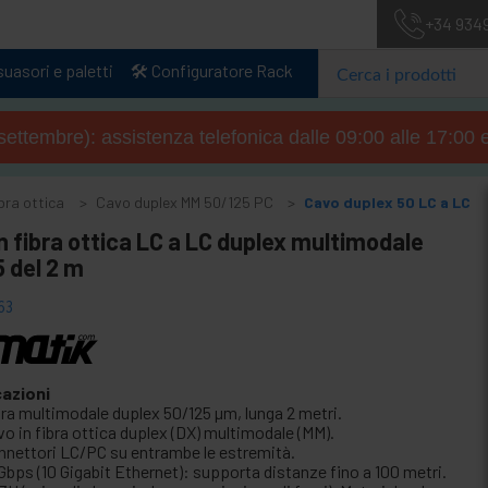
+34 934
uasori e paletti
🛠️ Configuratore Rack
4 settembre): assistenza telefonica dalle 09:00 alle 17:00 
bra ottica
Cavo duplex MM 50/125 PC
Cavo duplex 50 LC a LC
n fibra ottica LC a LC duplex multimodale
 del 2 m
63
cazioni
bra multimodale duplex 50/125 µm, lunga 2 metri.
o in fibra ottica duplex (DX) multimodale (MM).
nnettori LC/PC su entrambe le estremità.
Gbps (10 Gigabit Ethernet): supporta distanze fino a 100 metri.