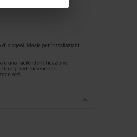
di alogeni, ideale per installazioni
 e una facile identificazione.
nti di grandi dimensioni.
er e reti.