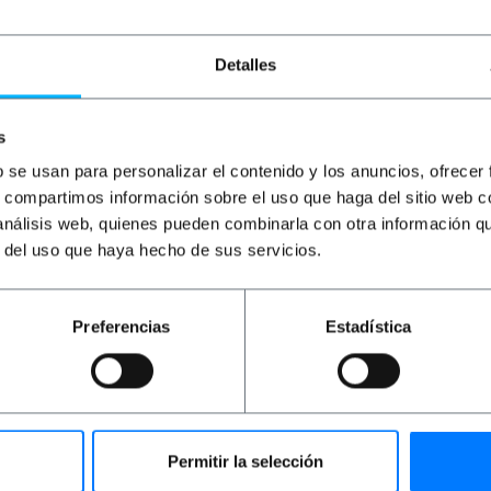
Detalles
s
b se usan para personalizar el contenido y los anuncios, ofrecer
s, compartimos información sobre el uso que haga del sitio web 
 análisis web, quienes pueden combinarla con otra información q
r del uso que haya hecho de sus servicios.
Preferencias
Estadística
le (MM). I cavi utilizzano fibra multimodale ottimizzata da
erificato al 100%, di altissima qualità e LSZH (senza aloge
Permitir la selección
 rivestimento da 50/125 micron (μm). Sezione totale di cias
 2 metri.