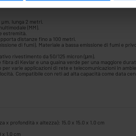
 µm, lunga 2 metri.
 multimodale (MM).
e estremità.
upporta distanze fino a 100 metri.
ssione di fumi). Materiale a bassa emissione di fumi e privo 
lativo rivestimento da 50/125 micron (μm).
 fibra di Kevlar e una guaina verde per una maggiore durata
per varie applicazioni di rete e telecomunicazioni in ambie
elocità. Compatibile con reti ad alta capacità come data cent
a x profondità x altezza): 15.0 x 15.0 x 1.0 cm
0 x 1.0 cm