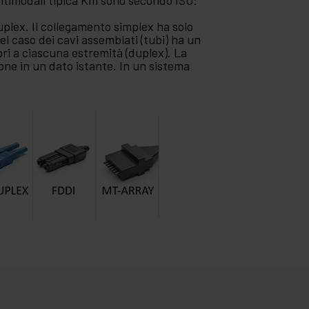
ultimodali tipica Km sono secondo ISO:
uplex. Il collegamento simplex ha solo
Nel caso dei cavi assemblati (tubi) ha un
ri a ciascuna estremità (duplex). La
ione in un dato istante. In un sistema