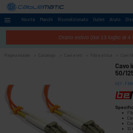
Novità
Marchi
Ricondizionato
Outlet
Aiuto
Diss
Cavi
-
e
Orario estivo (dal 13 luglio al 
reti
+
Accessori M.2 SSD SATA HDD SAS
Pagina iniziale
Catalogo
Cavi e reti
Fibra ottica
Cavi fi
+
Accessori FireWire
Cavo i
+
ATA IDE adattatore e accessori
50/125
+
Adattatore Bluetooth e accessori
REF:
FX0
+
Porta parallela
+
Interface serial
+
cavo BCC
Specifi
+
Cavi e adattatore MIDI
Fi
Cav
+
Cavi e accessori USB
Co
10 
+
Cavi CISCO