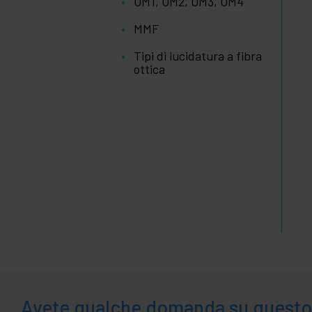
OM1, OM2, OM3, OM4
MMF
Tipi di lucidatura a fibra
ottica
Avete qualche domanda su questo