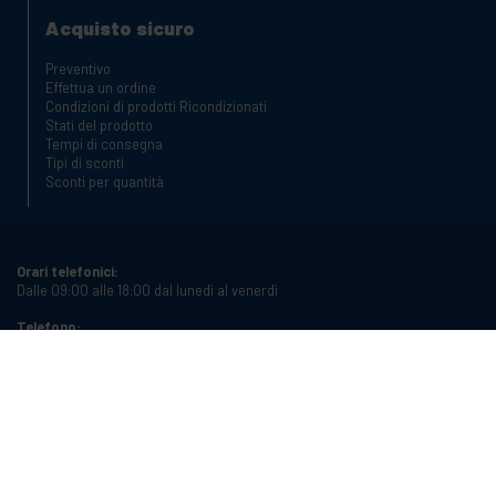
Acquisto sicuro
Preventivo
Effettua un ordine
Condizioni di prodotti Ricondizionati
Stati del prodotto
Tempi di consegna
Tipi di sconti
Sconti per quantità
Orari telefonici:
Dalle 09:00 alle 18:00 dal lunedì al venerdì
Telefono:
+34 934987121
Email:
info@cablematic.com
Orari di apertura:
Dalle 08:00 alle 17:00 dal lunedì al venerdì