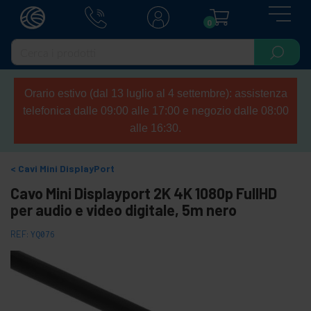
0
Orario estivo (dal 13 luglio al 4 settembre): assistenza
telefonica dalle 09:00 alle 17:00 e negozio dalle 08:00
alle 16:30.
Cavi Mini DisplayPort
Cavo Mini Displayport 2K 4K 1080p FullHD
per audio e video digitale, 5m nero
REF:
YQ076