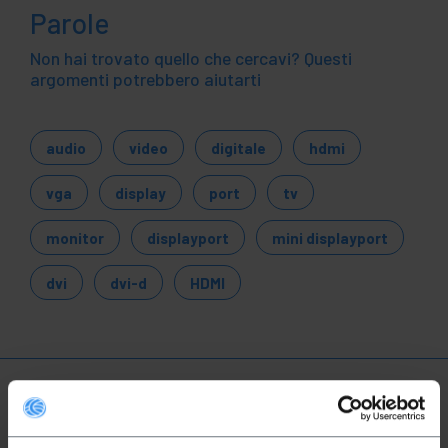
Parole
Non hai trovato quello che cercavi? Questi
argomenti potrebbero aiutarti
audio
video
digitale
hdmi
vga
display
port
tv
monitor
displayport
mini displayport
dvi
dvi-d
HDMI
Ulteriori informazioni