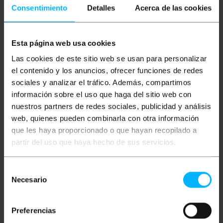
Consentimiento
Detalles
Acerca de las cookies
Descrizione
Esta página web usa cookies
Cavo Mini DisplayPort 4K/2K/1080P Full-HD con
connettori maschio su entrambe le estremità.
Las cookies de este sitio web se usan para personalizar
Consente di collegare facilmente la porta
el contenido y los anuncios, ofrecer funciones de redes
DisplayPort di un computer a un televisore HD, un
monitor o un proiettore dotato di DisplayPort.
sociales y analizar el tráfico. Además, compartimos
Consente il trasferimento di audio e video ad alta
información sobre el uso que haga del sitio web con
definizione.
nuestros partners de redes sociales, publicidad y análisis
Specifiche
web, quienes pueden combinarla con otra información
Cavo Mini DisplayPort 4K 2K 1080P Full-HD
que les haya proporcionado o que hayan recopilado a
UHD, con connettori maschi su entrambe le
estremità del cavo.
partir del uso que haya hecho de sus servicios.
Consente di collegare facilmente la porta DP
di un computer a un televisore HD, un monitor
o un proiettore dotato di porta MDP.
Selección
Permette il trasferimento di audio e video ad
Necesario
de
alta definizione. Supporta risoluzioni fino a
4K (3840×2160 Ultra HD), 2K e 1080p (Full HD).
consentimiento
Supporta un'elevata velocità di trasmissione
dati fino a 5,4 Gbps per linea (21,6 Gbps in
Preferencias
totale).