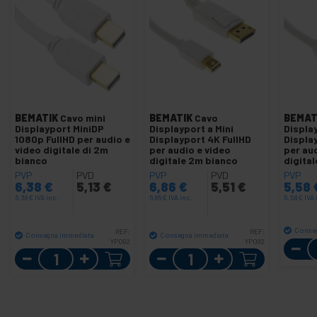
BEMATIK
Cavo mini
BEMATIK
Cavo
BEMAT
Displayport MiniDP
Displayport a Mini
Display
1080p FullHD per audio e
Displayport 4K FullHD
Displa
video digitale di 2m
per audio e video
per au
bianco
digitale 2m bianco
digita
PVP
PVD
PVP
PVD
PVP
6,38
€
5,13
€
6,86
€
5,51
€
5,58
6,38
€
IVA inc.
6,86
€
IVA inc.
5,58
€
IVA 
Conse
REF:
REF:
Consegna immediata
Consegna immediata
YP092
YP082
Quantità
Quantità