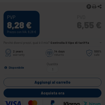
PVP
PVD
8,28
€
6,55
€
Prezzo con IVA: 8,28
€
Perché diversi prezzi, qual è il mio?
Controlla il tipo di tariffa
2 years
14 days
100%
warranty
returns
safe
Quantità
Disponibile
Aggiungi al carrello
Acquista ora