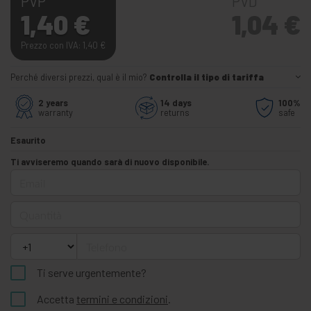
PVP
PVD
1,40
€
1,04
€
Prezzo con IVA: 1,40
€
Perché diversi prezzi, qual è il mio?
Controlla il tipo di tariffa
2 years
14 days
100%
warranty
returns
safe
Esaurito
Ti avviseremo quando sarà di nuovo disponibile.
Email
Quantità
Telefono
Ti serve urgentemente?
Accetta
termini e condizioni
.