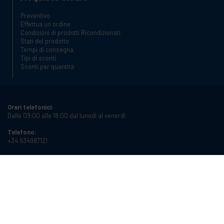
Preventivo
Effettua un ordine
Condizioni di prodotti Ricondizionati
Stati del prodotto
Tempi di consegna
Tipi di sconti
Sconti per quantità
Orari telefonici:
Dalle 09:00 alle 18:00 dal lunedì al venerdì
Telefono:
+34 934987121
Email:
info@cablematic.com
Orari di apertura:
Dalle 08:00 alle 17:00 dal lunedì al venerdì