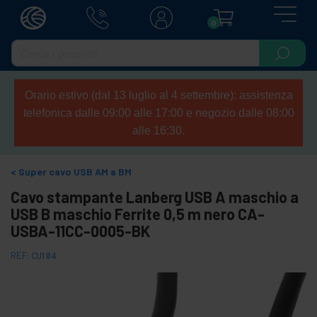
0
Orario estivo (dal 13 luglio al 4 settembre): assistenza
telefonica dalle 09:00 alle 17:00 e negozio dalle 08:00
alle 16:30.
Super cavo USB AM a BM
Cavo stampante Lanberg USB A maschio a
USB B maschio Ferrite 0,5 m nero CA-
USBA-11CC-0005-BK
REF:
CU104