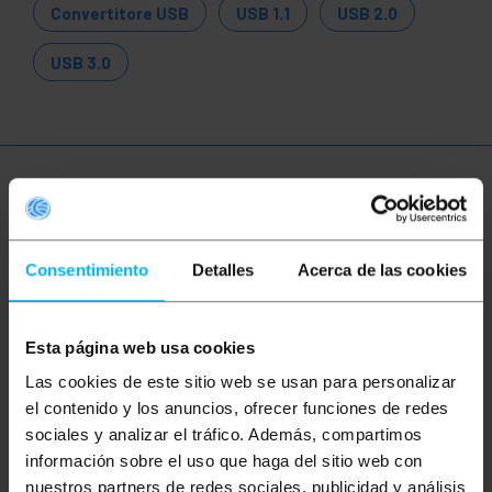
Convertitore USB
USB 1.1
USB 2.0
USB 3.0
Ulteriori informazioni
Consentimiento
Detalles
Acerca de las cookies
Descrizione
Cavo stampante Lanberg USB A maschio a USB B
Esta página web usa cookies
maschio, lungo 0,5 m, utilizzato per il collegamento
Las cookies de este sitio web se usan para personalizar
tra una stampante e un computer o un altro tipo di
dispositivo in modo semplice. È una soluzione
el contenido y los anuncios, ofrecer funciones de redes
comoda ed economica per il collegamento di
sociales y analizar el tráfico. Además, compartimos
dispositivi elettronici e molto facile da usare.
Prodotto da Lanberg, con referenza CA-USBA-11CC-
información sobre el uso que haga del sitio web con
0005-BK.
nuestros partners de redes sociales, publicidad y análisis