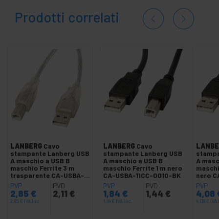
Prodotti correlati
LANBERG
Cavo
LANBERG
Cavo
LANBE
stampante Lanberg USB
stampante Lanberg USB
stampa
A maschio a USB B
A maschio a USB B
A masc
maschio Ferrite 3 m
maschio Ferrite 1 m nero
maschi
trasparente CA-USBA-
CA-USBA-11CC-0010-BK
nero C
12CC-0030-TR
0050-
PVP
PVD
PVP
PVD
PVP
2,85
€
2,11
€
1,84
€
1,44
€
4,08
2,85
€
IVA inc.
1,84
€
IVA inc.
4,08
€
IVA 