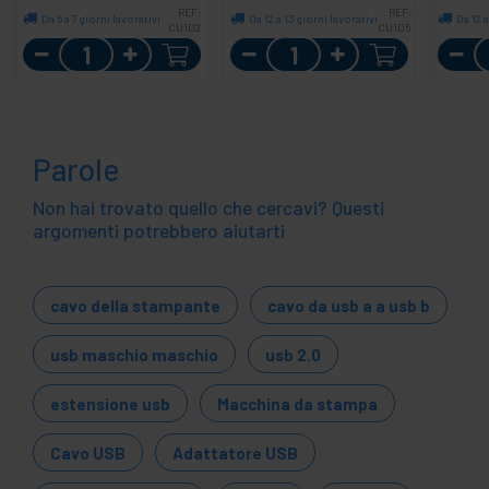
REF:
REF:
Da 6 a 7 giorni lavorativi
Da 12 a 13 giorni lavorativi
Da 12 a
CU102
CU105
Quantità
Quantità
Parole
Non hai trovato quello che cercavi? Questi
argomenti potrebbero aiutarti
cavo della stampante
cavo da usb a a usb b
usb maschio maschio
usb 2.0
estensione usb
Macchina da stampa
Cavo USB
Adattatore USB