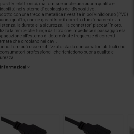
positivi elettronici, ma fornisce anche una buona qualità e
idabilità nel sistema di cablaggio del dispositivo.
dotto con una treccia metallica rivestita in polivinilcloruro (PVC)
buona qualità, che ne garantisce il corretto funzionamento, la
istenza, la durata e la sicurezza. Ha connettori placcati in oro.
lizza la ferrite che funge da filtro che impedisce il passaggio e la
opagazione all'esterno di determinate frequenze di correnti
ernate che circolano nei cavi.
connettore può essere utilizzato sia da consumatori abituali che
 consumatori professionali che richiedono buona qualità e
curezza.
i informazioni