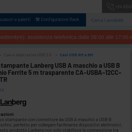
+34 934
uasori e paletti
🛠️ Configuratore Rack
4 settembre): assistenza telefonica dalle 09:00 alle 17:00 
Cavi e adattatore USB 2.0
Cavi USB AM a BM
stampante Lanberg USB A maschio a USB B
io Ferrite 5 m trasparente CA-USBA-12CC-
-TR
64
cazioni
vo stampante con connettore da USB A maschio a USB B
chio, perfetto per collegare facilmente dispositivi elettronici.
esto prodotto Lanberg non solo stabilisce la connessione tra