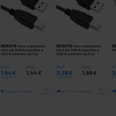
BEMATIK
Cavo stampante
BEMATIK
Cavo stampante
B
nero da USB A maschio a
nero da USB A maschio a
3
USB B maschio da 3 m
USB B maschio da 5 m
PVP
PVD
PVP
PVD
P
1,94
€
1,44
€
2,28
€
1,98
€
2
1,94
€
IVA inc.
2,28
€
IVA inc.
2,
REF:
REF:
Consegna immediata
Da 6 a 7 giorni lavorativi
CU004
CU005
Quantità
Quantità