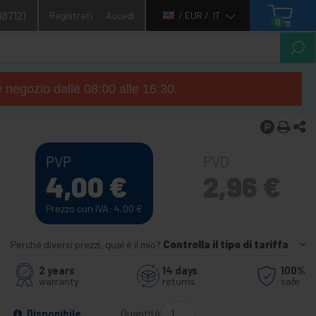
987121
Registrati
Accedi
/ EUR /
IT
0
e negozio dalle 08:00 alle 16:30.
PVP
PVD
4,00
€
2,96
€
Prezzo con IVA: 4,00
€
Perché diversi prezzi, qual è il mio?
Controlla il tipo di tariffa
2 years
14 days
100%
warranty
returns
safe
Quantità
Disponibile