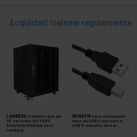
Hub USB
+
Cavo di estensione USB
Acquistati insieme regolarmente
Gadgets USB
Interfaccia USB
Lettori di memory card USB
+
Powered USB
Prodotti diversi USB
Audio USB
Unità esterna USB
VGA, DVI e HDMI tramite USB
Ventoles USB
+
Cavi CISCO
LANBERG
Armadio rack da
BEMATIK
Cavo stampante
+
Cavi telefonici e accessori
19" verticale 15U F600
nero da USB A maschio a
600x600x848mm nero
USB B maschio da 5 m
+
Componenti di rete Ethernet
Lanberg
+
Connettori Aviation