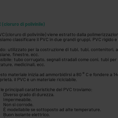
 (cloruro di polivinile)
PVC (cloruro di polivinile) viene estratto dalla polimerizzazi
siamo classificare il PVC in due grandi gruppi, PVC rigido e 
ido: utilizzato per la costruzione di tubi, tubi, contenitori, a
siane, finestre, ecc.
ssibile: tubo corrugato, segnali stradali come coni. tubi per 
zature, medicinali, ecc.
sto materiale inizia ad ammorbidirsi a 80 ° C e fondere a 14
prietà, il PVC è un materiale riciclabile.
 le principali caratteristiche del PVC troviamo:
Diverso grado di durezza.
Impermeabile.
Non si corrode.
È modellabile se sottoposto ad alte temperature.
Buon isolante elettrico.