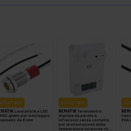
OUTLET
60%
OUTLET
60%
OU
EMATIK
Luce pilota a LED
BEMATIK
Termometro
BEM
VDC giallo per montaggio
digitale da parete a
Cavo
pannello da 8 mm
infrarossi senza contatto
PDA 
per la misurazione della
temperatura corporea con