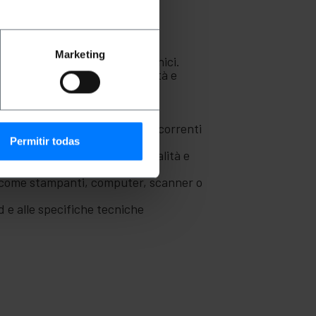
Marketing
cilmente dispositivi elettronici.
fornisce anche una buona qualità e
e garantisce il corretto
no di determinate frequenze di correnti
Permitir todas
onali che richiedono buona qualità e
ut come stampanti, computer, scanner o
d e alle specifiche tecniche