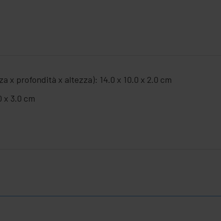
a x profondità x altezza): 14.0 x 10.0 x 2.0 cm
0 x 3.0 cm