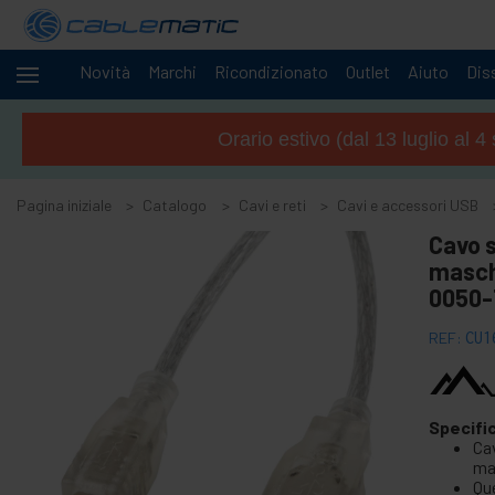
Novità
Marchi
Ricondizionato
Outlet
Aiuto
Diss
Cavi
-
e
Orario estivo (dal 13 luglio al 
reti
+
Accessori M.2 SSD SATA HDD SAS
Pagina iniziale
Catalogo
Cavi e reti
Cavi e accessori USB
+
Accessori FireWire
Cavo 
+
ATA IDE adattatore e accessori
masch
+
Adattatore Bluetooth e accessori
0050
+
Porta parallela
REF:
CU1
+
Interface serial
+
cavo BCC
+
Cavi e adattatore MIDI
Specifi
-
Ca
Cavi e accessori USB
mas
Qu
Adattatore USB a PS2