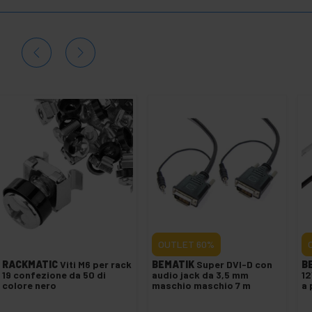
OUTLET
60%
RACKMATIC
Viti M6 per rack
BEMATIK
Super DVI-D con
B
19 confezione da 50 di
audio jack da 3,5 mm
12
colore nero
maschio maschio 7 m
a 