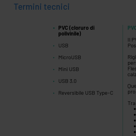
Termini tecnici
PVC (cloruro di
PVC
polivinile)
Il 
USB
Pos
Rig
MicroUSB
per
Fle
Mini USB
cal
USB 3.0
Que
pro
Reversibile USB Type-C
Tra