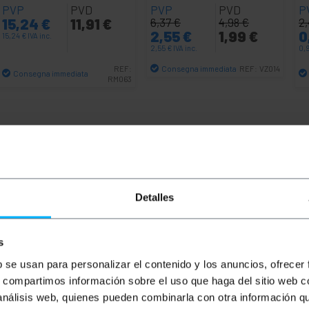
PVP
PVD
PVP
PVD
P
15,24
€
11,91
€
6,37
€
4,98
€
2
2,55
€
1,99
€
0
15,24
€
IVA inc.
2,55
€
IVA inc.
0,
Consegna immediata
REF:
REF:
VZ014
Consegna immediata
RM063
Quantità
Quantità
Detalles
s
b se usan para personalizar el contenido y los anuncios, ofrecer
s, compartimos información sobre el uso que haga del sitio web 
o a USB B maschio, lungo 5 m, utilizzato per il collegam
 análisis web, quienes pueden combinarla con otra información q
mplice. È una soluzione comoda ed economica per il collegame