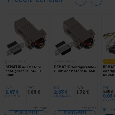
INDISPONIBILE
INDISPONIBILE
OUTLET
BEMATIK
Adattatore
BEMATIK
Configurabile-
BEMAT
configurabile RJ45H-
DB9M adattatore RJ45H
config
DB9H
DB25H
PVP
PVD
PVP
PVD
PVP
2,47
€
1,83
€
2,03
€
1,72
€
0,65
€
0,03
2,47
€
IVA inc.
2,03
€
IVA inc.
0,03
€
IVA
REF:
CS071
REF:
CS075
Conse
FAMMI SAPERE
FAMMI SAPERE