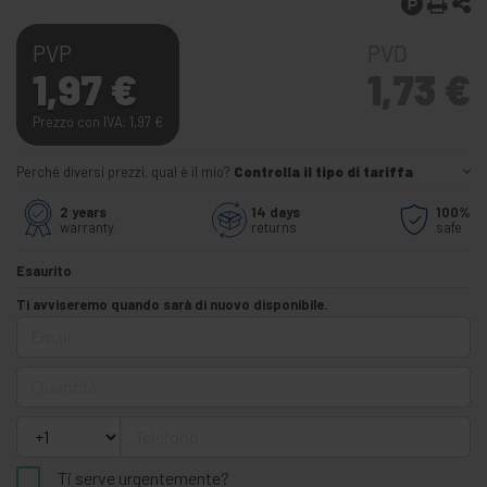
PVP
PVD
1,97
€
1,73
€
Prezzo con IVA: 1,97
€
Perché diversi prezzi, qual è il mio?
Controlla il tipo di tariffa
2 years
14 days
100%
warranty
returns
safe
Esaurito
Ti avviseremo quando sarà di nuovo disponibile.
Email
Quantità
Telefono
Ti serve urgentemente?