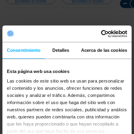
QUANDO CI SONO
QUANDO CI SONO
SCORTE
SCORTE
Parole
Non hai trovato quello che cercavi? Questi
Consentimiento
Detalles
Acerca de las cookies
argomenti potrebbero aiutarti
Esta página web usa cookies
seriale
RS232
RS422
RS485
Las cookies de este sitio web se usan para personalizar
DB9
DB25
porta
collegamento
el contenido y los anuncios, ofrecer funciones de redes
sociales y analizar el tráfico. Además, compartimos
información sobre el uso que haga del sitio web con
nuestros partners de redes sociales, publicidad y análisis
web, quienes pueden combinarla con otra información
Ulteriori informazioni
que les haya proporcionado o que hayan recopilado a
partir del uso que haya hecho de sus servicios.