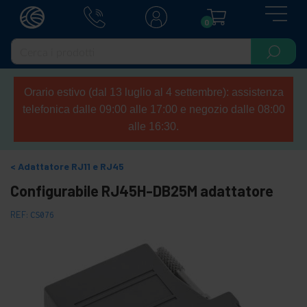
0
Orario estivo (dal 13 luglio al 4 settembre): assistenza
telefonica dalle 09:00 alle 17:00 e negozio dalle 08:00
alle 16:30.
Adattatore RJ11 e RJ45
Configurabile RJ45H-DB25M adattatore
REF:
CS076