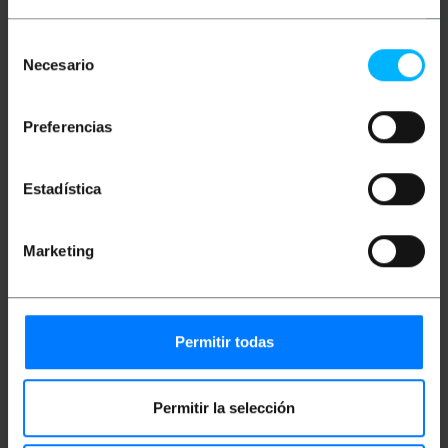
Descrizione
Selección
Necesario
de
consentimiento
Adattatore da RJ45-Femmina a DB25-Maschio.
Viene fornito aperto e con 8 cavi provenienti da
Preferencias
ciascuno dei pin del connettore RJ45, per eseguire il
pin-out con il connettore DB25M. Non richiede alcun
tipo di saldatura poiché i cavi rimangono fissi
automaticamente quando vengono inseriti in
Estadística
ciascun pin del connettore DB25M. Utile per
dispositivi che utilizzano connettori e cavi basati su
connettori RJ45 e doppino per realizzare
coconnessioni alla porta RS-232. Utile anche per
Marketing
usare questo formato di cavo invece di un cavo
seriale tradizionale.
Permitir todas
Misure e pesi
Peso lordo: 30 g
Permitir la selección
Numero di pacchi: 1