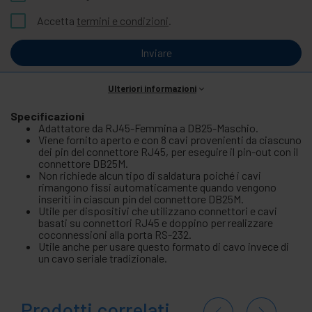
Accetta
termini e condizioni
.
Inviare
Ulteriori informazioni
Specificazioni
Adattatore da RJ45-Femmina a DB25-Maschio.
Viene fornito aperto e con 8 cavi provenienti da ciascuno
dei pin del connettore RJ45, per eseguire il pin-out con il
connettore DB25M.
Non richiede alcun tipo di saldatura poiché i cavi
rimangono fissi automaticamente quando vengono
inseriti in ciascun pin del connettore DB25M.
Utile per dispositivi che utilizzano connettori e cavi
basati su connettori RJ45 e doppino per realizzare
coconnessioni alla porta RS-232.
Utile anche per usare questo formato di cavo invece di
un cavo seriale tradizionale.
Prodotti correlati