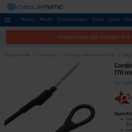
Novità
Marchi
Ricondizionato
Outlet
Aiuto
Diss
Cavi
+
e
Orario estivo (dal 13 luglio al 
reti
Racks
+
e
Pagina iniziale
Catalogo
Sicurezza, allarmi e controllo
Nego
server
Audio
Cordin
+
e
170 mm
Video
Luci
+
REF:
XX0
e
suoni
+
Fotografia
Specifi
+
Utensili e
Co
ferramenta
EA
Sicurezza,
-
Lu