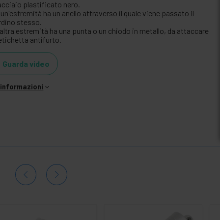
acciaio plastificato nero.
un'estremità ha un anello attraverso il quale viene passato il
rdino stesso.
'altra estremità ha una punta o un chiodo in metallo, da attaccare
'etichetta antifurto.
Guarda video
i informazioni