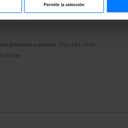
Permitir la selección
a x profondità x altezza): 17.0 x 1.0 x 1.0 cm
0 x 2.0 cm