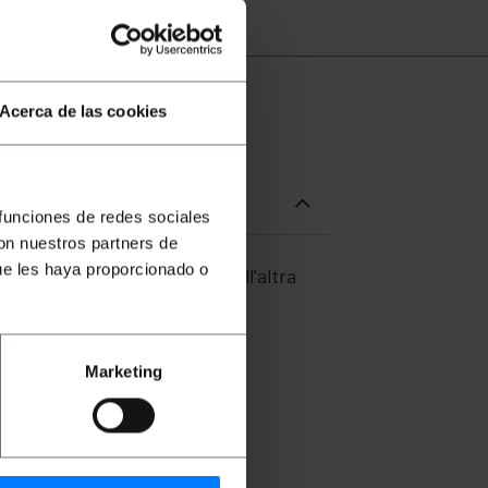
Acerca de las cookies
 funciones de redes sociales
con nuestros partners de
ue les haya proporcionado o
un'estremità ha un anello, e all'altra
getti perforati: calzature,
Marketing