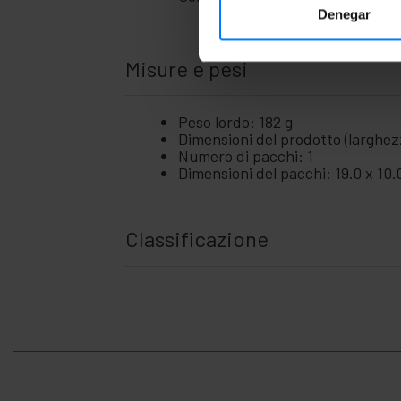
Denegar
Misure e pesi
Peso lordo: 182 g
Dimensioni del prodotto (larghezz
Numero di pacchi: 1
Dimensioni del pacchi: 19.0 x 10.
Classificazione