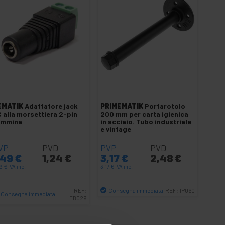
EMATIK
Adattatore jack
PRIMEMATIK
Portarotolo
 alla morsettiera 2-pin
200 mm per carta igienica
emmina
in acciaio. Tubo industriale
e vintage
VP
PVD
PVP
PVD
,49
€
1,24
€
3,17
€
2,48
€
49
€
IVA inc.
3,17
€
IVA inc.
Consegna immediata
REF:
REF:
IP060
Consegna immediata
FB029
Quantità
Quantità