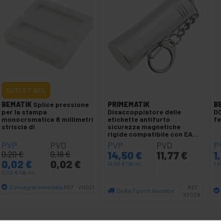
OUTLET
90%
BEMATIK
Splice pressione
PRIMEMATIK
B
per la stampa
Disaccoppiatore delle
DC
monocromatica 8 millimetri
etichette antifurto
f
striscia di
sicurezza magnetiche
rigide compatibile con EAS
RF 8,2 MHz ganci slatwall
PVP
PVD
PVP
PVD
P
0,20
€
0,18
€
14,50
€
11,77
€
1
0,02
€
0,02
€
14,50
€
IVA inc.
1,
0,02
€
IVA inc.
Consegna immediata
REF:
VH021
REF:
Da 6 a 7 giorni lavorativi
XY029
Quantità
Quantità