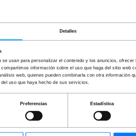
Detalles
s
b se usan para personalizar el contenido y los anuncios, ofrecer
s, compartimos información sobre el uso que haga del sitio web 
 análisis web, quienes pueden combinarla con otra información q
 RF EAS. Si tratta di un cavo d'acciaio plastificato, che ad 
 applicare all'etichetta antifurto. Ideale per proteggere og
r del uso que haya hecho de sus servicios.
la nostra gamma di disaccoppiatori # XY02x.
Preferencias
Estadística
ello, compatibile con tag antifurto EAS RF da 8,2 MHz.
averso il quale viene passato il cordino stesso.
o un chiodo in metallo, da attaccare all'etichetta antifurto.