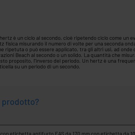
hertz è un ciclo al secondo, cioè ripetendo ciclo come un e
tz fisica misurando il numero di volte per una seconda ond
ne ripetuta o può essere applicato, tra gli altri usi, ad ond
razioni Beach al secondo o un solido. La quantità che misu
sto proposito, l'inverso del periodo. Un hertz è una frequen
ticella su un periodo di un secondo.
 prodotto?
 con etichetta antifurto EAS da 170 mm con etichetta da 10