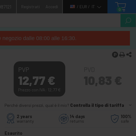
987121
Registrati
Accedi
/ EUR /
IT
0
e negozio dalle 08:00 alle 16:30.
PVP
PVD
12,77
€
10,83
€
Prezzo con IVA: 12,77
€
Perché diversi prezzi, qual è il mio?
Controlla il tipo di tariffa
2 years
14 days
100%
warranty
returns
safe
Esaurito