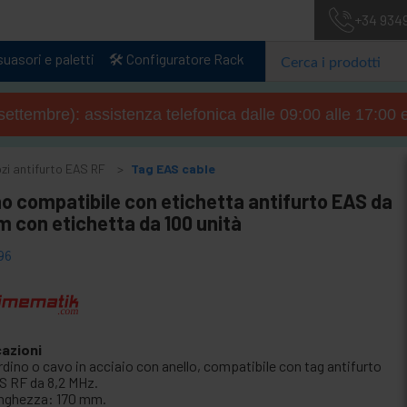
+34 934
uasori e paletti
🛠️ Configuratore Rack
4 settembre): assistenza telefonica dalle 09:00 alle 17:00 
zi antifurto EAS RF
Tag EAS cable
o compatibile con etichetta antifurto EAS da
 con etichetta da 100 unità
96
cazioni
rdino o cavo in acciaio con anello, compatibile con tag antifurto
S RF da 8,2 MHz.
nghezza: 170 mm.