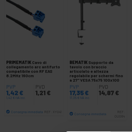
+
Video sorveglianza
+
Elettronica
e gadget
Casa
+
e
affari
+
Tempo
Libero
+
Zona
PRIMEMATIK
Cavo di
BEMATIK
Supporto da
collegamento arc antifurto
tavolo con braccio
medica
compatibile con RF EAS
articolato e altezza
8.2MHz 160cm
regolabile per schermi fino
a 27" VESA 75x75 100x100
PVP
PVD
PVP
PVD
1,42
€
1,21
€
17,35
€
14,87
€
1,42
€
IVA inc.
17,35
€
IVA inc.
Consegna immediata
REF:
XY041
REF:
Consegna immediata
OU084
Quantità
Quantità