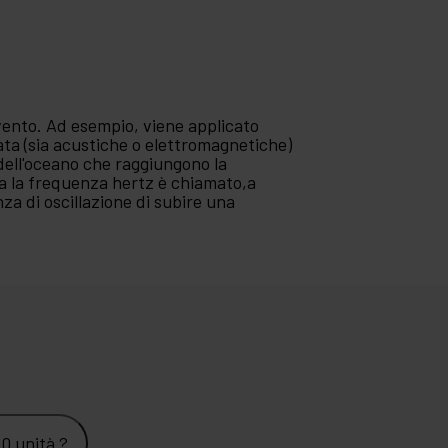
vento. Ad esempio, viene applicato
ata (sia acustiche o elettromagnetiche)
e dell'oceano che raggiungono la
ra la frequenza hertz è chiamato,a
za di oscillazione di subire una
0 unità ?