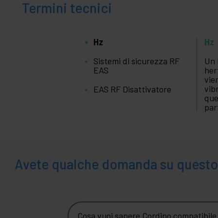
Termini tecnici
Hz
Hz
Sistemi di sicurezza RF
Un 
EAS
her
vie
vib
EAS RF Disattivatore
que
par
Avete qualche domanda su questo
Cosa vuoi sapere Cordino compatibile