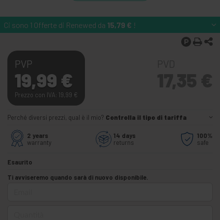
Ci sono 1 Offerte di Renewed da
15,79
€
!
PVP
PVD
19,99
€
17,35
€
Prezzo con IVA: 19,99
€
Perché diversi prezzi, qual è il mio?
Controlla il tipo di tariffa
2 years
14 days
100%
warranty
returns
safe
Esaurito
Ti avviseremo quando sarà di nuovo disponibile.
Email
Quantità