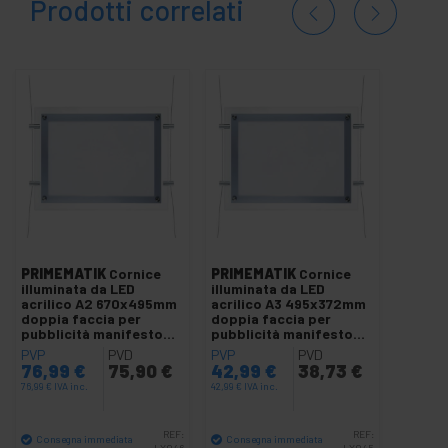
Prodotti correlati
PRIMEMATIK
Cornice
PRIMEMATIK
Cornice
illuminata da LED
illuminata da LED
acrilico A2 670x495mm
acrilico A3 495x372mm
doppia faccia per
doppia faccia per
pubblicità manifesto
pubblicità manifesto
segno
segno
PVP
PVD
PVP
PVD
76,99
€
75,90
€
42,99
€
38,73
€
76,99
€
IVA inc.
42,99
€
IVA inc.
REF:
REF:
Consegna immediata
Consegna immediata
LX046
LX045