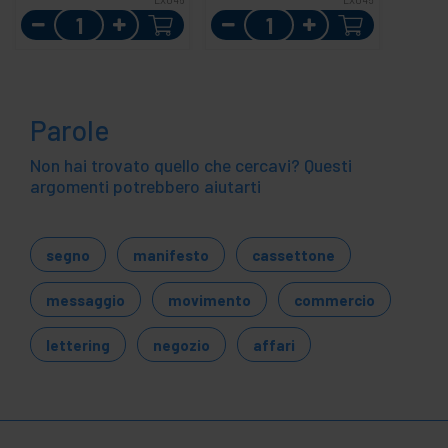
Quantità
Quantità
Parole
Non hai trovato quello che cercavi? Questi
argomenti potrebbero aiutarti
segno
manifesto
cassettone
messaggio
movimento
commercio
lettering
negozio
affari