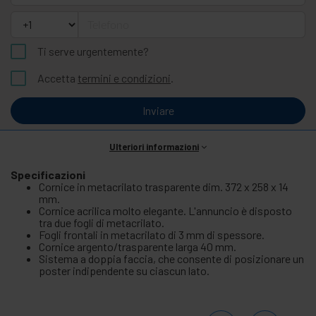
Telefono
Ti serve urgentemente?
Accetta
termini e condizioni
.
Inviare
Ulteriori informazioni
Specificazioni
Cornice in metacrilato trasparente dim. 372 x 258 x 14
mm.
Cornice acrilica molto elegante. L'annuncio è disposto
tra due fogli di metacrilato.
Fogli frontali in metacrilato di 3 mm di spessore.
Cornice argento/trasparente larga 40 mm.
Sistema a doppia faccia, che consente di posizionare un
poster indipendente su ciascun lato.