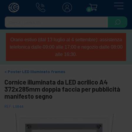
0
Orario estivo (dal 13 luglio al 4 settembre): assistenza
telefonica dalle 09:00 alle 17:00 e negozio dalle 08:00
alle 16:30.
Poster LED Illuminato frames
Cornice illuminata da LED acrilico A4
372x285mm doppia faccia per pubblicità
manifesto segno
REF:
LX044