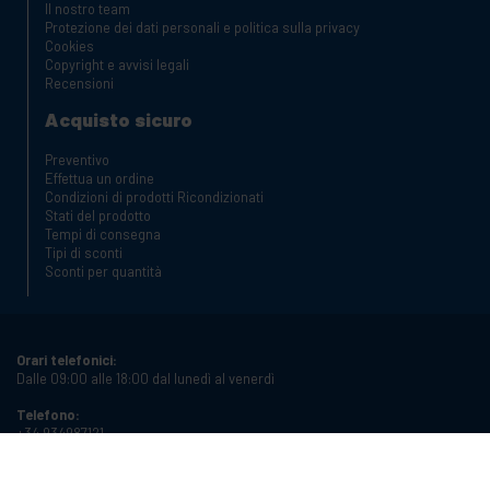
Il nostro team
Protezione dei dati personali e politica sulla privacy
Cookies
Copyright e avvisi legali
Recensioni
Acquisto sicuro
Preventivo
Effettua un ordine
Condizioni di prodotti Ricondizionati
Stati del prodotto
Tempi di consegna
Tipi di sconti
Sconti per quantità
Orari telefonici:
Dalle 09:00 alle 18:00 dal lunedì al venerdì
Telefono:
+34 934987121
Email:
info@cablematic.com