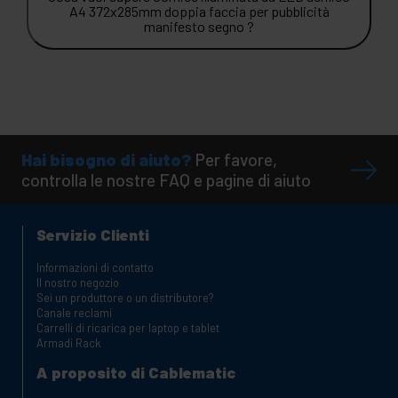
A4 372x285mm doppia faccia per pubblicità
manifesto segno ?
Hai bisogno di aiuto?
Per favore,
controlla le nostre FAQ e pagine di aiuto
Servizio Clienti
Informazioni di contatto
Il nostro negozio
Sei un produttore o un distributore?
Canale reclami
Carrelli di ricarica per laptop e tablet
Armadi Rack
A proposito di Cablematic