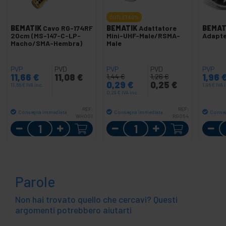
OUTLET
80%
BEMATIK
Cavo RG-174RF
BEMATIK
Adattatore
BEMAT
20cm (MS-147-C-LP-
Mini-UHF-Male/RSMA-
Adapt
Macho/SMA-Hembra)
Male
PVP
PVD
PVP
PVD
PVP
11,66
€
11,08
€
1,96
1,44
€
1,26
€
0,29
€
0,25
€
11,66
€
IVA inc.
1,96
€
IVA 
0,29
€
IVA inc.
REF:
REF:
Consegna immediata
Consegna immediata
Conse
WH001
RG054
Quantità
Quantità
Parole
Non hai trovato quello che cercavi? Questi
argomenti potrebbero aiutarti