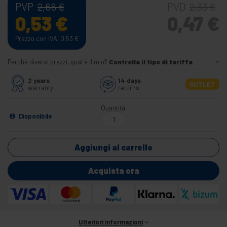
PVP
PVD
2,66
€
2,33
€
0,53
€
0,47
€
Prezzo con IVA: 0,53
€
Perché diversi prezzi, qual è il mio?
Controlla il tipo di tariffa
2 years
14 days
OUTLET
warranty
returns
Quantità
Disponibile
Aggiungi al carrello
Acquista ora
Ulteriori informazioni