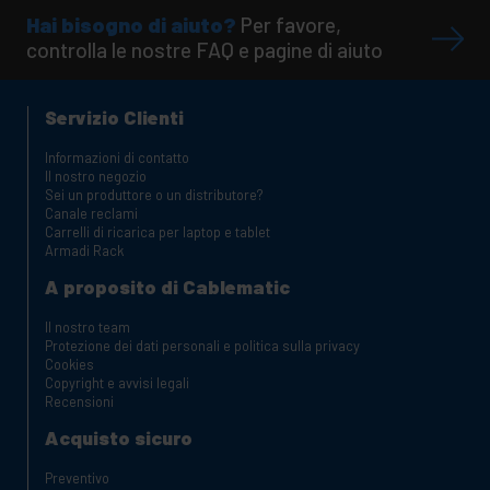
Hai bisogno di aiuto?
Per favore,
controlla le nostre FAQ e pagine di aiuto
Servizio Clienti
Informazioni di contatto
Il nostro negozio
Sei un produttore o un distributore?
Canale reclami
Carrelli di ricarica per laptop e tablet
Armadi Rack
A proposito di Cablematic
Il nostro team
Protezione dei dati personali e politica sulla privacy
Cookies
Copyright e avvisi legali
Recensioni
Acquisto sicuro
Preventivo