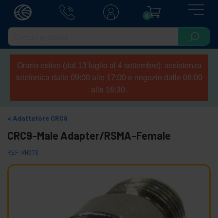
0
Orario estivo (dal 13 luglio al 4 settembre): assistenza
telefonica dalle 09:00 alle 17:00 e negozio dalle 08:00
alle 16:30.
Adattatore CRC9
CRC9-Male Adapter/RSMA-Female
REF:
WH078