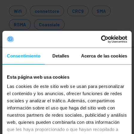
Wifi
connettore
CRC9
SMA
RSMA
Coassiale
Consentimiento
Detalles
Acerca de las cookies
Ulteriori informazioni
Esta página web usa cookies
Descrizione
Las cookies de este sitio web se usan para personalizar
el contenido y los anuncios, ofrecer funciones de redes
sociales y analizar el tráfico. Además, compartimos
Adattatore avanzato perfetto per collegare punti di
accesso e adattatori wireless 802.11 ad antenne e
información sobre el uso que haga del sitio web con
cavi. È progettato con connettori coassiali maschio
nuestros partners de redes sociales, publicidad y análisis
CRC9 su un'estremità e femmina rSMA sull'altra.
Questo lo rende ideale per aumentare la velocità e la
web, quienes pueden combinarla con otra información
qualità del segnale per la tua rete wireless.
que les haya proporcionado o que hayan recopilado a