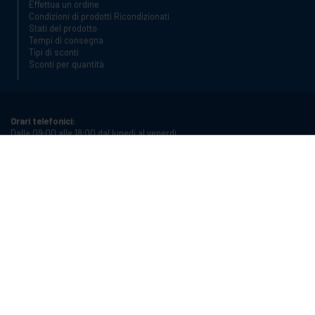
Effettua un ordine
Condizioni di prodotti Ricondizionati
Stati del prodotto
Tempi di consegna
Tipi di sconti
Sconti per quantità
Orari telefonici:
Dalle 09:00 alle 18:00 dal lunedì al venerdì
Telefono:
+34 934987121
Email:
info@cablematic.com
Orari di apertura:
Dalle 08:00 alle 17:00 dal lunedì al venerdì
Cablematic Dos Mil SLU, Santander 61, 08020 Barcellona (Spagna)
Partita IVA:
ES-B62231261