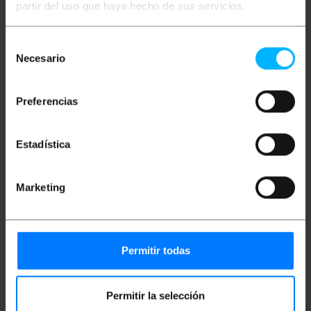
partir del uso que haya hecho de sus servicios.
Specifiche
Adattatore basato su connettori coassiali
Utilizzato nei punti di accesso e negli
Selección
adattatori wireless 802.11
Necesario
de
Ideale per il collegamento con antenne e
consentimiento
cablaggi
Adattatore con connettore maschio CRC9 su
Preferencias
un'estremità e femmina rSMA sull'altra
Consente di collegare antenne e cavi ad
apparecchiature radio e router
Estadística
Misure e pesi
Marketing
Peso lordo: 10 g
Dimensioni del prodotto (larghezza x
profondità x altezza): 3.0 x 1.0 x 1.0 cm
Permitir todas
Numero di pacchi: 1
Dimensioni del pacchi: 3.0 x 1.0 x 1.0 cm
Permitir la selección