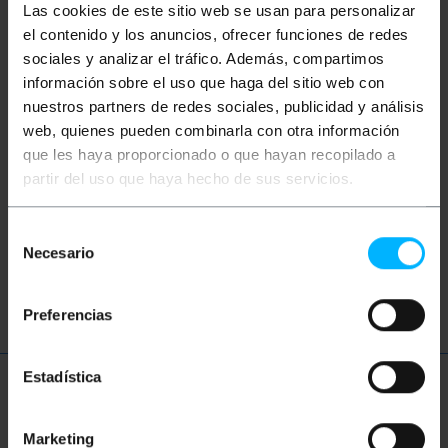
Parole
Las cookies de este sitio web se usan para personalizar
el contenido y los anuncios, ofrecer funciones de redes
Non hai trovato quello che cercavi? Questi
sociales y analizar el tráfico. Además, compartimos
argomenti potrebbero aiutarti
información sobre el uso que haga del sitio web con
nuestros partners de redes sociales, publicidad y análisis
web, quienes pueden combinarla con otra información
adattatore per disco rigido
que les haya proporcionado o que hayan recopilado a
partir del uso que haya hecho de sus servicios.
adattatore ssd 3.5
hard disk
HDD
SSD
disco
esterno
box
Selección
Necesario
de
archiviazione
dati
consentimiento
Preferencias
Estadística
Ulteriori informazioni
Marketing