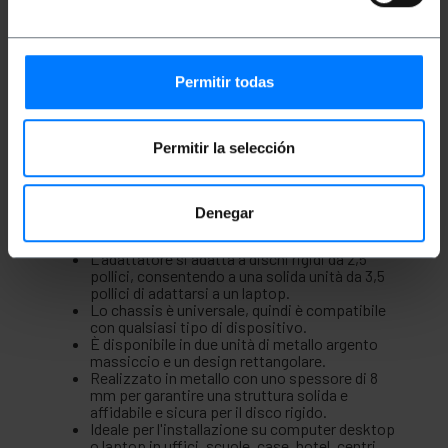
Descrizione
Permitir todas
Adattatore per disco rigido Lanberg in due pezzi per
dischi rigidi da 2,5" che si adattano a alloggiamenti
da 3,5". Si tratta di due unità solide per laptop a cui è
inserito il disco rigido da 2,5". Questa piastra ha i
Permitir la selección
fissaggi delle viti. Molto utile per l'utilizzo di un disco
rigido da 2,5". disco in un computer desktop
Prodotto da Lanberg, con riferimento IF-35-25.
Denegar
Specifiche
L'adattatore si adatta a dischi rigidi da 2,5
pollici, consentendo a una solida unità da 3,5
pollici di adattarsi a un laptop.
Lo chassis è universale, quindi è compatibile
con qualsiasi tipo di dispositivo.
È disponibile in due unità di metallo argento
massiccio e un design rettangolare.
Realizzato in metallo con uno spessore di 8
mm per garantire una struttura solida e
affidabile e sicura per il disco rigido.
Ideale per l'installazione su computer desktop
o laptop in uffici, scuole, case, hotel, centri