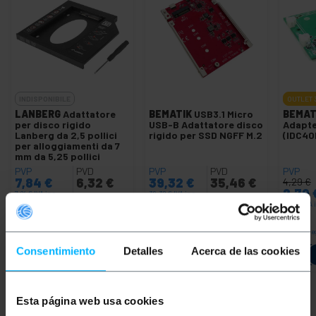
INDISPONIBILE
OUTLET
LANBERG
Adattatore
BEMATIK
USB3.1 Micro
BEMAT
per disco rigido
USB-B Adattatore disco
Adapte
Lanberg da 2,5 pollici
rigido per SSD NGFF M.2
(IDC40
per alloggiamenti da 7
mm da 5,25 pollici
PVP
PVD
PVP
PVD
PVP
7,84
€
6,32
€
39,32
€
35,46
€
4,29
€
2,79
7,84
€
IVA inc.
39,32
€
IVA inc.
2,79
€
IVA 
REF:
MS100
REF:
Consegna immediata
Conse
FAMMI SAPERE
MS031
QUANDO CI SONO
Quantità
Consentimiento
Detalles
Acerca de las cookies
SCORTE
Esta página web usa cookies