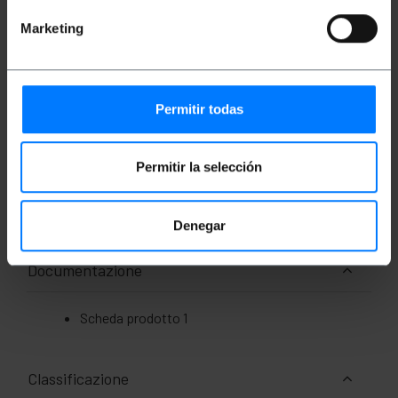
piedinatura di una porta o di un cavo di rete.
Un'estremità presenta un connettore RJ45 femmina
Marketing
e l'altra un connettore RJ45 maschio. Cavo FTP
Cat.6 e connettori.
Misure e pesi
Permitir todas
Peso lordo: 10 g
Dimensioni del prodotto (larghezza x
Permitir la selección
profondità x altezza): 15.0 x 2.0 x 1.5 cm
Numero di pacchi: 1
Dimensioni del pacchi: 15.0 x 2.0 x 1.5 cm
Denegar
Documentazione
Scheda prodotto 1
Classificazione