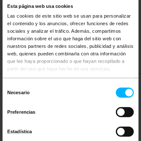
Esta página web usa cookies
Non hai trovato quello che cercavi? Questi
argomenti potrebbero aiutarti
Las cookies de este sitio web se usan para personalizar
el contenido y los anuncios, ofrecer funciones de redes
sociales y analizar el tráfico. Además, compartimos
Rete
categoria
ethernet
RJ45
información sobre el uso que haga del sitio web con
nuestros partners de redes sociales, publicidad y análisis
patch
cavo
LAN
web, quienes pueden combinarla con otra información
que les haya proporcionado o que hayan recopilado a
partir del uso que haya hecho de sus servicios.
Selección
Ulteriori informazioni
Necesario
de
consentimiento
Descrizione
Preferencias
Cavo patch da 15 cm che collega i pin TIA-568A ai pin
Estadística
TIA-568B. Ciò consente di interconnettere la