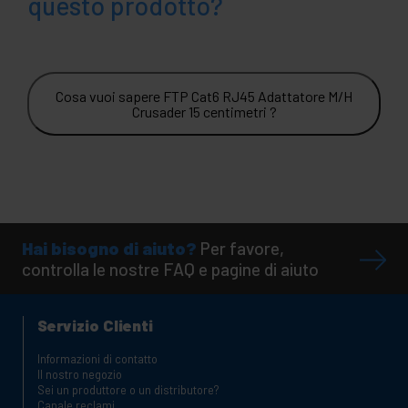
questo prodotto?
Cosa vuoi sapere FTP Cat6 RJ45 Adattatore M/H
Crusader 15 centimetri ?
Hai bisogno di aiuto?
Per favore,
controlla le nostre FAQ e pagine di aiuto
Servizio Clienti
Informazioni di contatto
Il nostro negozio
Sei un produttore o un distributore?
Canale reclami