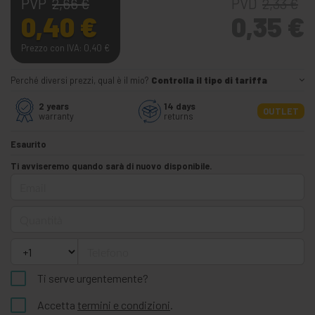
PVP
PVD
2,66
€
2,33
€
0,40
€
0,35
€
Prezzo con IVA: 0,40
€
Perché diversi prezzi, qual è il mio?
Controlla il tipo di tariffa
2 years
14 days
OUTLET
warranty
returns
Esaurito
Ti avviseremo quando sarà di nuovo disponibile.
Email
Quantità
Telefono
Ti serve urgentemente?
Accetta
termini e condizioni
.