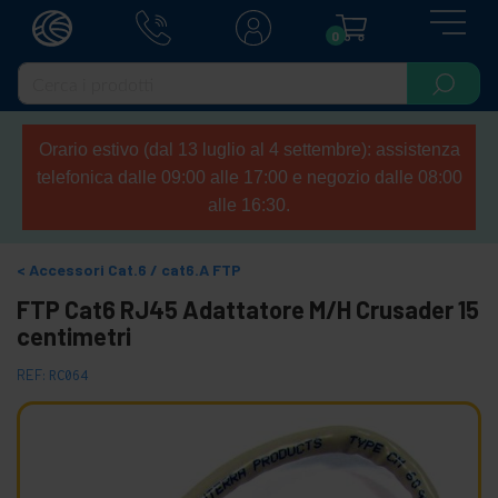
0
Orario estivo (dal 13 luglio al 4 settembre): assistenza
telefonica dalle 09:00 alle 17:00 e negozio dalle 08:00
alle 16:30.
Accessori Cat.6 / cat6.A FTP
FTP Cat6 RJ45 Adattatore M/H Crusader 15
centimetri
REF:
RC064