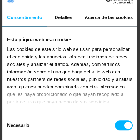
Lampadina sferica a LED G45 con filettatura E27. La
tecnologia LED ha un consumo molto basso e una
lunga durata della lampadina. Ideale per l'uso con
ghirlande leggere.
Consentimiento
Detalles
Acerca de las cookies
Specifiche
Lampadina sferica a LED G45 con filettatura
E27.
Esta página web usa cookies
Potenza: 0,5 W.
Colore verde.
Las cookies de este sitio web se usan para personalizar
Lumen: 75.
el contenido y los anuncios, ofrecer funciones de redes
Dimensioni: (lunghezza x larghezza): 65 x 45
sociales y analizar el tráfico. Además, compartimos
mm.
Classe energetica: A +.
información sobre el uso que haga del sitio web con
Vita utile stimata: 20.000 ore.
nuestros partners de redes sociales, publicidad y análisis
Angolo di apertura: 300 °.
Voltaggio: 230 VAC.
web, quienes pueden combinarla con otra información
que les haya proporcionado o que hayan recopilado a
partir del uso que haya hecho de sus servicios.
Misure e pesi
Selección
Necesario
Peso lordo: 200 g
de
Dimensioni del prodotto (larghezza x
consentimiento
profondità x altezza): 6.8 x 4.5 x 4.5 cm