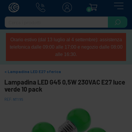
0
Orario estivo (dal 13 luglio al 4 settembre): assistenza
telefonica dalle 09:00 alle 17:00 e negozio dalle 08:00
alle 16:30.
Lampadina LED E27 sferica
Lampadina LED G45 0,5W 230VAC E27 luce
verde 10 pack
REF:
NT195