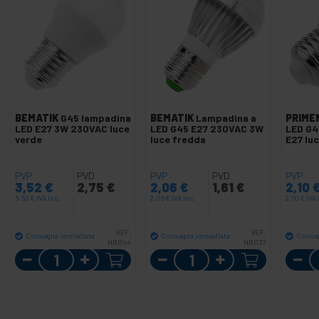
BEMATIK
G45 lampadina
BEMATIK
Lampadina a
PRIME
LED E27 3W 230VAC luce
LED G45 E27 230VAC 3W
LED G4
verde
luce fredda
E27 lu
PVP
PVD
PVP
PVD
PVP
3,52
€
2,75
€
2,06
€
1,61
€
2,10
3,52
€
IVA inc.
2,06
€
IVA inc.
2,10
€
IVA 
REF:
REF:
Consegna immediata
Consegna immediata
Conse
NB044
NB037
Quantità
Quantità