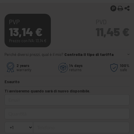
PVP
PVD
13,14
€
11,45
€
Prezzo con IVA: 13,14
€
Perché diversi prezzi, qual è il mio?
Controlla il tipo di tariffa
2 years
14 days
100%
warranty
returns
safe
Esaurito
Ti avviseremo quando sarà di nuovo disponibile.
Email
Quantità
Telefono