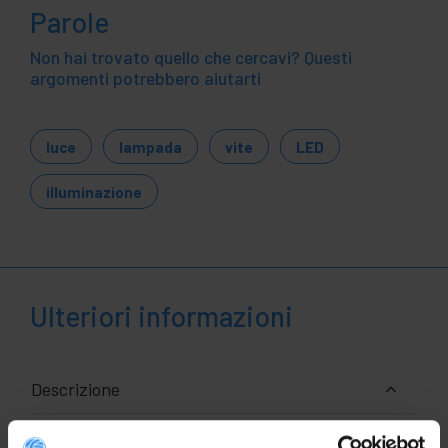
Parole
Non hai trovato quello che cercavi? Questi
argomenti potrebbero aiutarti
luce
lampada
vite
LED
illuminazione
Ulteriori informazioni
Descrizione