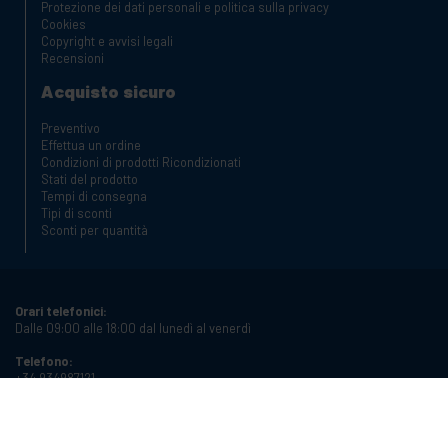
Protezione dei dati personali e politica sulla privacy
Cookies
Copyright e avvisi legali
Recensioni
Acquisto sicuro
Preventivo
Effettua un ordine
Condizioni di prodotti Ricondizionati
Stati del prodotto
Tempi di consegna
Tipi di sconti
Sconti per quantità
Orari telefonici:
Dalle 09:00 alle 18:00 dal lunedì al venerdì
Telefono:
+34 934987121
Email:
info@cablematic.com