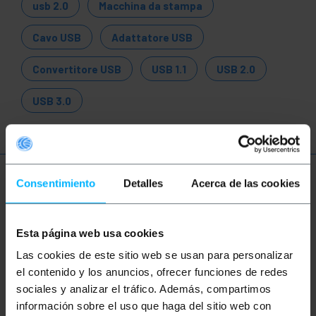
usb 2.0
Macchina da stampa
Cavo USB
Adattatore USB
Convertitore USB
USB 1.1
USB 2.0
USB 3.0
Ulteriori informazioni
Consentimiento
Detalles
Acerca de las cookies
Esta página web usa cookies
Descrizione
Las cookies de este sitio web se usan para personalizar
el contenido y los anuncios, ofrecer funciones de redes
Adattatore da Bluetooth (Classe 1) a USB 2.0. È un
sociales y analizar el tráfico. Además, compartimos
piccolo modulo che si collega alla porta USB (ha un
información sobre el uso que haga del sitio web con
connettore A-Male). Funziona sulla frequenza