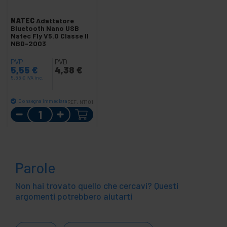
NATEC
Adattatore
Bluetooth Nano USB
Natec Fly V5.0 Classe II
NBD-2003
PVP
PVD
5,55
€
4,38
€
5,55
€
IVA inc.
Consegna immediata
REF:
NT101
Quantità
Parole
Non hai trovato quello che cercavi? Questi
argomenti potrebbero aiutarti