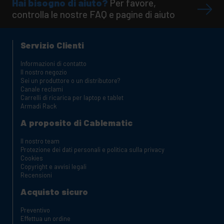
Hai bisogno di aiuto?
Per favore,
controlla le nostre FAQ e pagine di aiuto
Servizio Clienti
Informazioni di contatto
Il nostro negozio
Sei un produttore o un distributore?
Canale reclami
Carrelli di ricarica per laptop e tablet
Armadi Rack
A proposito di Cablematic
Il nostro team
Protezione dei dati personali e politica sulla privacy
Cookies
Copyright e avvisi legali
Recensioni
Acquisto sicuro
Preventivo
Effettua un ordine