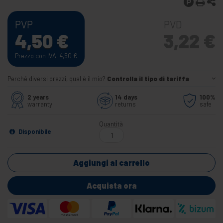
PVP
PVD
4,50
€
3,22
€
Prezzo con IVA: 4,50
€
Perché diversi prezzi, qual è il mio?
Controlla il tipo di tariffa
2 years
14 days
100%
warranty
returns
safe
Quantità
Disponibile
Aggiungi al carrello
Acquista ora