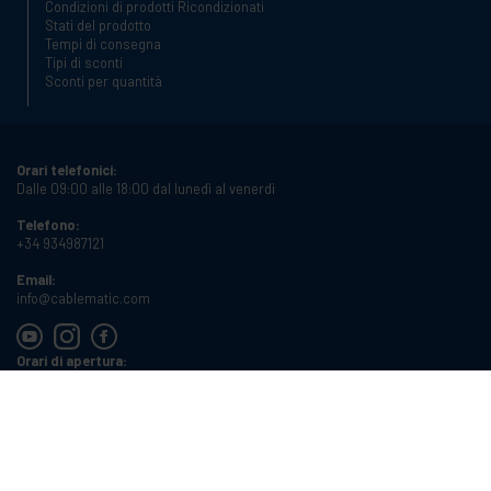
Condizioni di prodotti Ricondizionati
Stati del prodotto
Tempi di consegna
Tipi di sconti
Sconti per quantità
Orari telefonici:
Dalle 09:00 alle 18:00 dal lunedì al venerdì
Telefono:
+34 934987121
Email:
info@cablematic.com
Orari di apertura:
Dalle 08:00 alle 17:00 dal lunedì al venerdì
Cablematic Dos Mil SLU, Santander 61, 08020 Barcellona (Spagna)
Partita IVA:
ES-B62231261