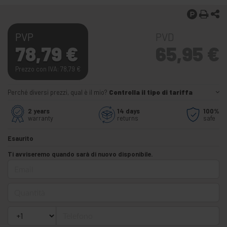
PVP
PVD
78,79
€
65,95
€
Prezzo con IVA: 78,79
€
Perché diversi prezzi, qual è il mio?
Controlla il tipo di tariffa
2 years
14 days
100%
warranty
returns
safe
Esaurito
Ti avviseremo quando sarà di nuovo disponibile.
Email
Quantità
Telefono