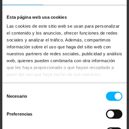
Parole
Esta página web usa cookies
Non hai trovato quello che cercavi? Questi
Las cookies de este sitio web se usan para personalizar
argomenti potrebbero aiutarti
el contenido y los anuncios, ofrecer funciones de redes
sociales y analizar el tráfico. Además, compartimos
información sobre el uso que haga del sitio web con
altoparlante
altoparlanti
suono
nuestros partners de redes sociales, publicidad y análisis
web, quienes pueden combinarla con otra información
musica
professionale
audio
que les haya proporcionado o que hayan recopilado a
partir del uso que haya hecho de sus servicios.
video
tv
RCA
CVBS
Selección
Necesario
de
consentimiento
Ulteriori informazioni
Preferencias