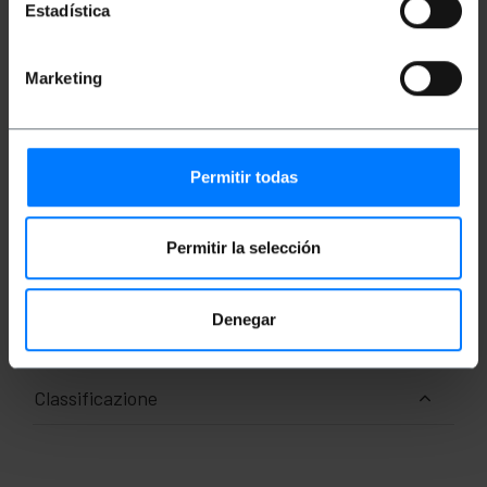
Estadística
Descrizione
Marketing
Cavo per il collegamento di altoparlanti basato sui
connettori speakon NL2 maschi di due poli, in
entrambe le estremità del cavo. Cavo con due
conduttori in rame da 2 x 2,5 mm2. Diametro del
cavo da 8 mm. Calibro 15GA. Lunghezza del cavo di
Permitir todas
30m.
Misure e pesi
Permitir la selección
Peso lordo: 3.36 kg
Denegar
Numero di pacchi: 1
Classificazione