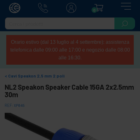
0
Orario estivo (dal 13 luglio al 4 settembre): assistenza
telefonica dalle 09:00 alle 17:00 e negozio dalle 08:00
alle 16:30.
Cavi Speakon 2,5 mm 2 poli
NL2 Speakon Speaker Cable 15GA 2x2.5mm
30m
REF:
XP046