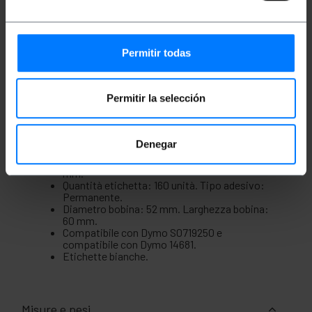
l'identificazione di tutti i tipi di oggetti. Si tratta di
etichette presentate su un rotolo compatibile con le
stampanti di etichette compatibili Dymo S0719250.
Etichette con adesivo permanente, che una volta
Permitir todas
applicato costa molto da staccare senza lasciare
residui. Ideale per la stampa di etichette di
spedizione, codici a barre, identificazione del
prodotto, ecc.
Permitir la selección
Specifiche
Confezione da 4 rotoli di etichette adesive per
stampanti compatibili Dymo.
Denegar
Etichetta rotonda per CD/DVD. Diametro
totale: 57 mm. Diametro interno del foro: 17
mm.
Quantità etichetta: 160 unità. Tipo adesivo:
Permanente.
Diametro bobina: 52 mm. Larghezza bobina:
60 mm.
Compatibile con Dymo S0719250 e
compatibile con Dymo 14681.
Etichette bianche.
Misure e pesi