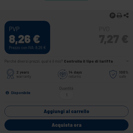
PVP
PVD
8,26
€
7,27
€
Prezzo con IVA: 8,26
€
Perché diversi prezzi, qual è il mio?
Controlla il tipo di tariffa
2 years
14 days
100%
warranty
returns
safe
Quantità
Disponibile
Aggiungi al carrello
Acquista ora