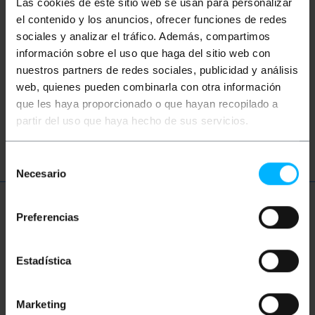
Las cookies de este sitio web se usan para personalizar
Parole
el contenido y los anuncios, ofrecer funciones de redes
Non hai trovato quello che cercavi? Questi
sociales y analizar el tráfico. Además, compartimos
argomenti potrebbero aiutarti
información sobre el uso que haga del sitio web con
nuestros partners de redes sociales, publicidad y análisis
web, quienes pueden combinarla con otra información
dymo
labelwriter
turbo
duo
que les haya proporcionado o que hayan recopilado a
partir del uso que haya hecho de sus servicios.
twin
seiko
Selección
Necesario
de
consentimiento
Ulteriori informazioni
Preferencias
Estadística
Descrizione
Marketing
Rotolo di etichette adesive stampabili per