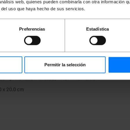
 análisis web, quienes pueden combinarla con otra información q
r del uso que haya hecho de sus servicios.
ali marche di stampanti presenti sul mercato.
rno della bobina #SD91 SD92 e #.
Preferencias
Estadística
Permitir la selección
a x profondità x altezza): 17.0 x 17.0 x 8.0 cm
0 x 20.0 cm