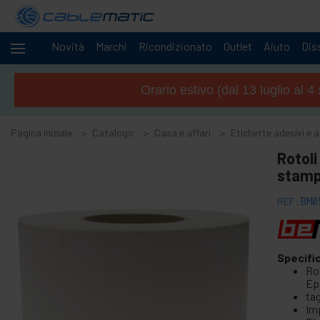
Novità
Marchi
Ricondizionato
Outlet
Aiuto
Diss
Cavi
+
e
Orario estivo (dal 13 luglio al 
reti
Racks
+
e
Pagina iniziale
Catalogo
Casa e affari
Etichette adesivi e ar
server
Audio
Rotoli
+
e
stamp
Video
Luci
+
REF:
BM0
e
suoni
+
Fotografia
Specifi
Ro
+
Utensili e
Ep
ferramenta
tag
Sicurezza,
Im
+