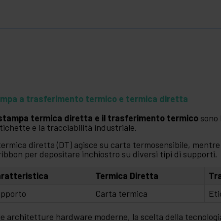
mpa a trasferimento termico e termica diretta
stampa termica diretta e il trasferimento termico
sono 
etichette e la tracciabilità industriale.
termica diretta (DT) agisce su carta termosensibile, mentre 
ribbon per depositare inchiostro su diversi tipi di supporti.
ratteristica
Termica Diretta
Tr
pporto
Carta termica
Eti
le architetture hardware moderne, la scelta della tecnologia