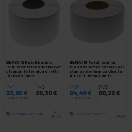
+
Atrezzature commerciali
+
Scaffali per pallet
-
Etichette adesivi e articoli di cancelleria
+
etichettatrici
Etichette adesive A4
Etichette adesive speciali
Rotoli etichettes trasferimento termico
BEMATIK
Rotoli bobina
BEMATIK
Rotoli bobina
1200 etichettes adesive per
1200 etichettes adesive per
Rotoli etichettes termica diretta
stampante termica diretta
stampante termica diretta
101.6x101.6mm
101.6x101.6mm 8 unità
Rotoli etichette Brother
PVP
Rotoli etichettes Dymo
PVD
PVP
PVD
23,80
€
20,30
€
84,48
€
80,26
€
Supporto esterni etichettes
23,80
€
IVA inc.
84,48
€
IVA inc.
+
Estrattore industriale
REF:
REF:
+
Consegna immediata
Consegna immediata
Gestione code e attese
SD029
BM049
+
Quantità
Quantità
Casa intelligente