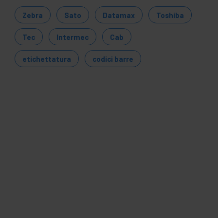
Zebra
Sato
Datamax
Toshiba
Tec
Intermec
Cab
etichettatura
codici barre