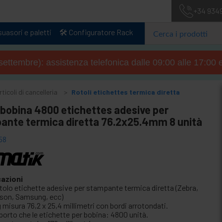
+34 934
uasori e paletti
🛠️ Configuratore Rack
4 settembre): assistenza telefonica dalle 09:00 alle 17:00 
ticoli di cancelleria
Rotoli etichettes termica diretta
 bobina 4800 etichettes adesive per
ante termica diretta 76.2x25.4mm 8 unità
58
cazioni
tolo etichette adesive per stampante termica diretta (Zebra,
son, Samsung, ecc)
 misura 76,2 x 25,4 millimetri con bordi arrotondati.
porto che le etichette per bobina: 4800 unità.