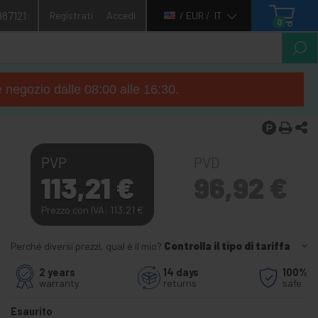
987121
Registrati
Accedi
/ EUR /
IT
0
e negozio dalle 08:00 alle 16:30.
PVP
PVD
113,21
€
96,92
€
Prezzo con IVA: 113,21
€
Perché diversi prezzi, qual è il mio?
Controlla il tipo di tariffa
2 years
14 days
100%
warranty
returns
safe
Esaurito