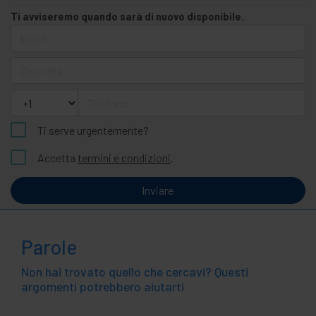
Ti avviseremo quando sarà di nuovo disponibile.
Email
Quantità
Telefono
Ti serve urgentemente?
Accetta
termini e condizioni
.
Inviare
Parole
Non hai trovato quello che cercavi? Questi
argomenti potrebbero aiutarti