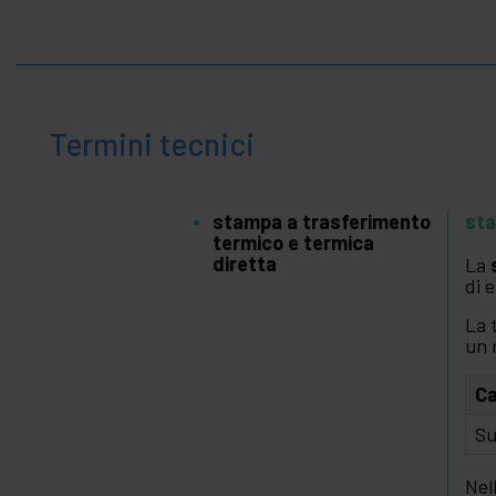
Termini tecnici
stampa a trasferimento
sta
termico e termica
diretta
La
di 
La 
un 
Ca
Su
Nel