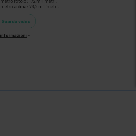
metro rotolo: 172 millimetri.
ametro anima: 76,2 millimetri.
Guarda video
i informazioni