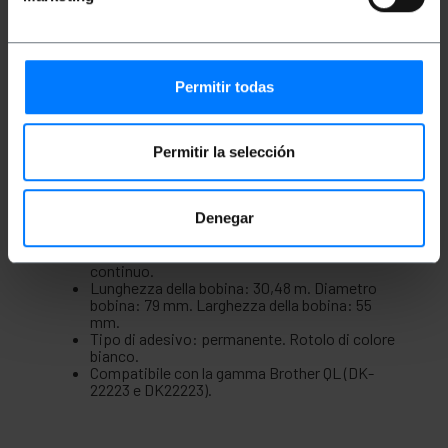
Bobina continua di etichette adesive stampabili per
l'etichettatura di tutti i tipi di oggetti. Si tratta di
etichette presentate in rotolo continuo compatibili
con le stampanti di etichette Brother della gamma
Permitir todas
QL. Le etichette con adesivo permanente, che una
volta applicate, costano molto per decollare senza
lasciare residui. Ideale per stampare etichette di
spedizione, codici a barre, identificazione del
Permitir la selección
prodotto, ecc.
Specifiche
Denegar
Confezione da 10 rotoli di etichette adesive
per stampante Brother.
Larghezza etichetta: 50 mm. Digita il nastro
continuo.
Lunghezza della bobina: 30,48 m. Diametro
bobina: 79 mm. Larghezza della bobina: 55
mm.
Tipo di adesivo: permanente. Rotolo di colore
bianco.
Compatibile con la gamma Brother QL (DK-
22223 e DK22223).