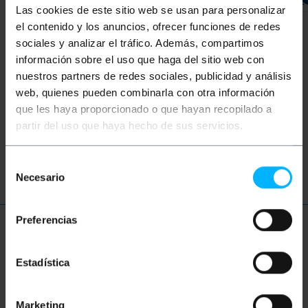
Las cookies de este sitio web se usan para personalizar
el contenido y los anuncios, ofrecer funciones de redes
sociales y analizar el tráfico. Además, compartimos
información sobre el uso que haga del sitio web con
Parole
nuestros partners de redes sociales, publicidad y análisis
Non hai trovato quello che cercavi? Questi
web, quienes pueden combinarla con otra información
argomenti potrebbero aiutarti
que les haya proporcionado o que hayan recopilado a
partir del uso que haya hecho de sus servicios.
etichetta
adesivo
Selección
Necesario
de
consentimiento
Preferencias
Ulteriori informazioni
Estadística
Descrizione
Marketing