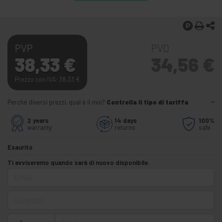
PVP
PVD
38,33
€
34,56
€
Prezzo con IVA: 38,33
€
Perché diversi prezzi, qual è il mio?
Controlla il tipo di tariffa
2 years
14 days
100%
warranty
returns
safe
Esaurito
Ti avviseremo quando sarà di nuovo disponibile.
Email
Quantità
Telefono