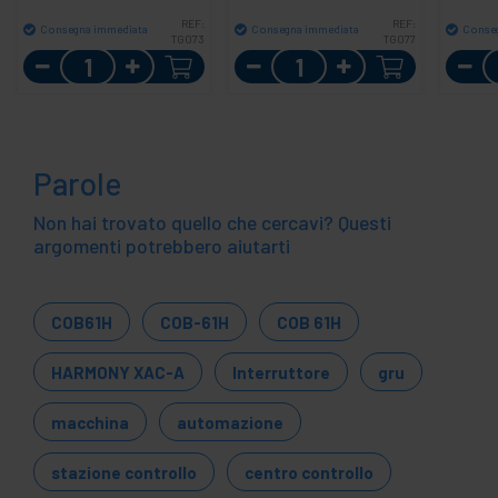
REF:
REF:
Consegna immediata
Consegna immediata
Conse
TG073
TG077
Quantità
Quantità
Parole
Non hai trovato quello che cercavi? Questi
argomenti potrebbero aiutarti
COB61H
COB-61H
COB 61H
HARMONY XAC-A
Interruttore
gru
macchina
automazione
stazione controllo
centro controllo