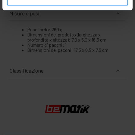
Misure e pesi
Peso lordo: 260 g
Dimensioni del prodotto (larghezza x
profondità x altezza): 7.0 x 5.0 x 16.5 cm
Numero di pacchi: 1
Dimensioni del pacchi: 17.5 x 8.5 x 7.5 cm
Classificazione