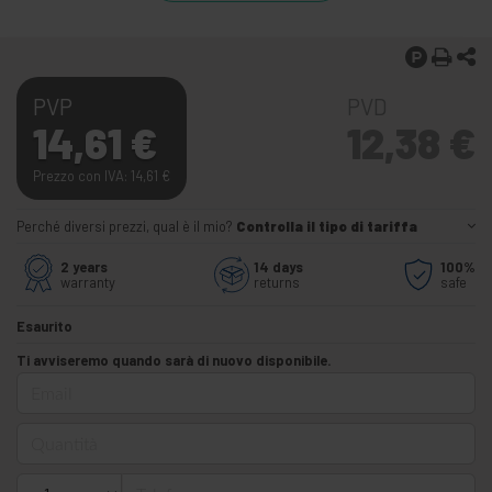
PVP
PVD
14,61
€
12,38
€
Prezzo con IVA: 14,61
€
Perché diversi prezzi, qual è il mio?
Controlla il tipo di tariffa
2 years
14 days
100%
warranty
returns
safe
Esaurito
Ti avviseremo quando sarà di nuovo disponibile.
Email
Quantità
Telefono