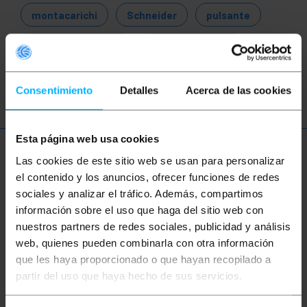
montacarichi
Schneider
pulsante
stazione comando
scatola controllo
quadro elettrico
pulsante arresto
Consentimiento
Detalles
Acerca de las cookies
Esta página web usa cookies
Ulteriori informazioni
Las cookies de este sitio web se usan para personalizar
el contenido y los anuncios, ofrecer funciones de redes
sociales y analizar el tráfico. Además, compartimos
información sobre el uso que haga del sitio web con
Descrizione
nuestros partners de redes sociales, publicidad y análisis
web, quienes pueden combinarla con otra información
Scatola antenna, per comandi, pulsanti e
que les haya proporcionado o que hayan recopilado a
interruttori, basata su perforazioni di diametro 22
partir del uso que haya hecho de sus servicios.
mm. Scatola di plastica progettata per essere
utilizzata in aereo come centro di controllo
portatile. Pulsanti e interruttori, per comandi