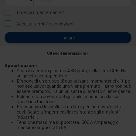
Ti serve urgentemente?
Accetta
termini e condizioni
.
Inviare
Ulteriori informazioni
Specificazioni
Scatola aerea in plastica ABS gialla, della serie COB. Ha
un gancio per appenderlo.
Dispone di un gruppo di due pulsanti momentanei di tipo
non esclusivo (quando uno viene premuto, l'altro non può
essere premuto). Ha un pulsante di arresto di emergenza.
Pulsanti con cover, configurabili, ognuno con la sua
specifica funzione.
Pressacavo flessibile su un lato, per ingresso/uscita
cavi. Scatola impermeabile resistente agli ambienti
industriali.
Tensione massima supportata: 500v. Amperaggio
massimo supportato 5A.