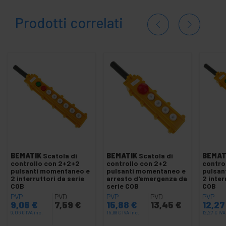
Prodotti correlati
BEMATIK
Scatola di
BEMATIK
Scatola di
BEMAT
controllo con 2+2+2
controllo con 2+2
contro
pulsanti momentaneo e
pulsanti momentaneo e
pulsan
2 interruttori da serie
arresto d'emergenza da
2 inter
COB
serie COB
COB
PVP
PVD
PVP
PVD
PVP
9,06
€
7,59
€
15,88
€
13,45
€
12,2
9,06
€
IVA inc.
15,88
€
IVA inc.
12,27
€
IVA