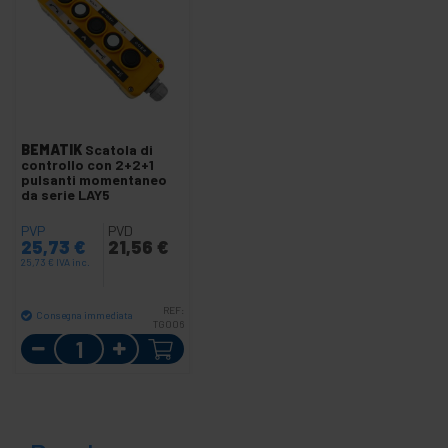
BEMATIK
Scatola di
controllo con 2+2+1
pulsanti momentaneo
da serie LAY5
PVP
PVD
25,73
€
21,56
€
25,73
€
IVA inc.
REF:
Consegna immediata
TG006
Quantità