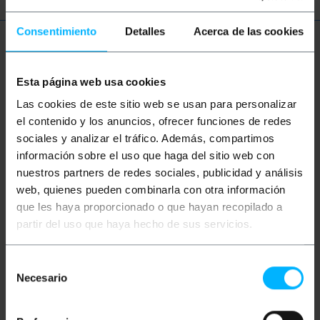
Consentimiento
Detalles
Acerca de las cookies
Ulteriori informazioni
Esta página web usa cookies
Las cookies de este sitio web se usan para personalizar
Descrizione
el contenido y los anuncios, ofrecer funciones de redes
sociales y analizar el tráfico. Además, compartimos
Scatola di superficie o aerea, per comandi, pulsanti
información sobre el uso que haga del sitio web con
e interruttori, basata su fori di diametro 22 mm.
nuestros partners de redes sociales, publicidad y análisis
Scatola di plastica progettata per essere installata
sulla superficie (muro) o utilizzata come centro di
web, quienes pueden combinarla con otra información
controllo portatile. Pulsanti e interruttori, per
que les haya proporcionado o que hayan recopilado a
controlli industriali, controllo automazione, gru,
paranchi, macchine, robot, tapparelle, ecc. L'utente
partir del uso que haya hecho de sus servicios.
può configurare la scatola di controllo
dell'automazione, in base ale esigenze di ogni
installazione.
Selección
Necesario
de
Specifiche
Scatola di superficie in plastica ABS
consentimiento
giallo/grigio. Ha un gancio da appendere, in