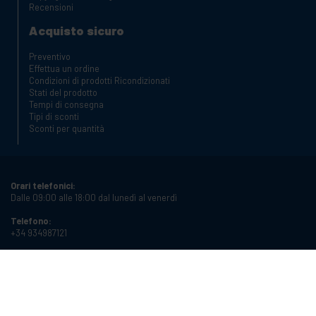
Recensioni
Acquisto sicuro
Preventivo
Effettua un ordine
Condizioni di prodotti Ricondizionati
Stati del prodotto
Tempi di consegna
Tipi di sconti
Sconti per quantità
Orari telefonici:
Dalle 09:00 alle 18:00 dal lunedì al venerdì
Telefono:
+34 934987121
Email:
info@cablematic.com
Orari di apertura: