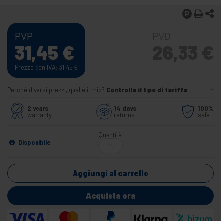
PVP
PVD
31,45
€
26,33
€
Prezzo con IVA: 31,45
€
Perché diversi prezzi, qual è il mio?
Controlla il tipo di tariffa
2 years
14 days
100%
warranty
returns
safe
Quantità
Disponibile
Aggiungi al carrello
Acquista ora