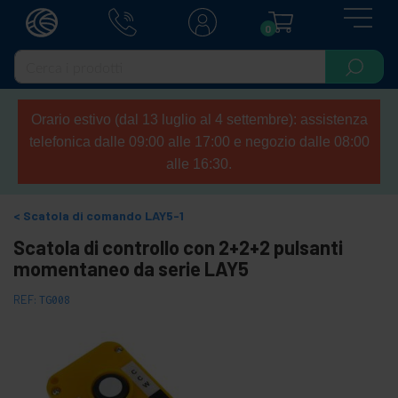
0
Orario estivo (dal 13 luglio al 4 settembre): assistenza
telefonica dalle 09:00 alle 17:00 e negozio dalle 08:00
alle 16:30.
Scatola di comando LAY5-1
Scatola di controllo con 2+2+2 pulsanti
momentaneo da serie LAY5
REF:
TG008