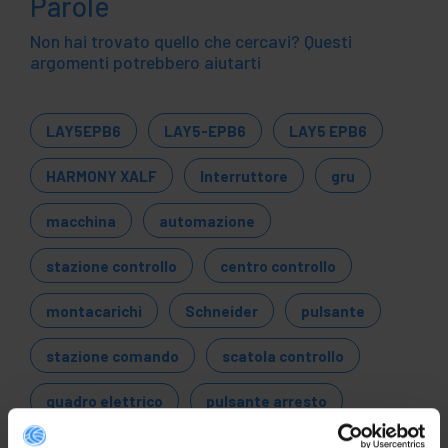
Parole
Non hai trovato quello che cercavi? Questi
argomenti potrebbero aiutarti
LAY5EPB6
LAY5-EPB6
LAY5 EPB6
HARMONY XALF
Interruttore
gru
macchina
automazione
stazione controllo
centro controllo
montacarichi
Schneider
pulsante
stazione comando
scatola controllo
quadro elettrico
pulsante arresto