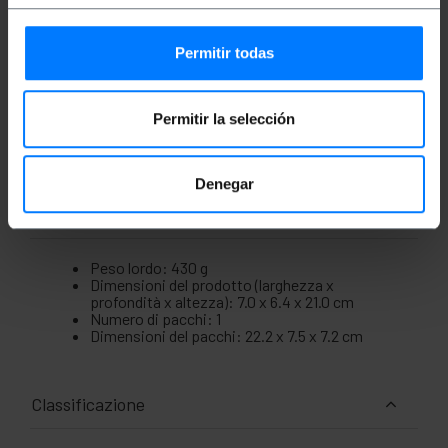
chiusi).
Apertura laterale di 15 mm di diametro, per
l'ingresso/l'uscita dei cavi.
Dimensione totale (larghezza x profondità x
Permitir todas
altezza): 70 x 64 x 210 mm.
Ideale come centri di controllo
automatismoelettrico, in ambienti industriali,
Permitir la selección
gru, tapparelle, macchine, robot, paranchi,
ecc.
Denegar
Misure e pesi
Peso lordo: 430 g
Dimensioni del prodotto (larghezza x
profondità x altezza): 7.0 x 6.4 x 21.0 cm
Numero di pacchi: 1
Dimensioni del pacchi: 22.2 x 7.5 x 7.2 cm
Classificazione