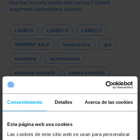
Non hai trovato quello che cercavi? Questi
argomenti potrebbero aiutarti
LA58213
LA5821-3
LA5821 3
HARMONY XALD
Interruttore
gru
macchina
automazione
stazione controllo
centro controllo
montacarichi
Schneider
pulsante
stazione comando
scatola controllo
Consentimiento
Detalles
Acerca de las cookies
quadro elettrico
pulsante arresto
Esta página web usa cookies
Las cookies de este sitio web se usan para personalizar