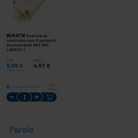
BEMATIK
Scatola di
controllo con 2 pulsanti
momentanei 1NO 1NC
LA5821-1
PVP
PVD
5,85
€
4,57
€
5,85
€
IVA inc.
REF:
Consegna immediata
TG022
Quantità
Parole