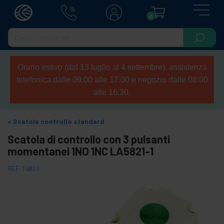
0
Orario estivo (dal 13 luglio al 4 settembre): assistenza
telefonica dalle 09:00 alle 17:00 e negozio dalle 08:00
alle 16:30.
Scatola controllo standard
Scatola di controllo con 3 pulsanti
momentanei 1NO 1NC LA5821-1
REF:
TG023