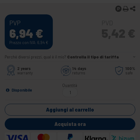
PVP
PVD
6,94
€
5,42
€
Prezzo con IVA: 6,94
€
Perché diversi prezzi, qual è il mio?
Controlla il tipo di tariffa
2 years
14 days
100%
warranty
returns
safe
Quantità
Disponibile
Aggiungi al carrello
Acquista ora