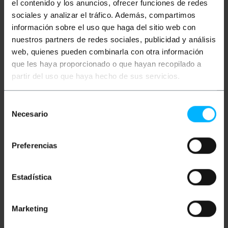
el contenido y los anuncios, ofrecer funciones de redes
sociales y analizar el tráfico. Además, compartimos
Ulteriori informazioni
información sobre el uso que haga del sitio web con
nuestros partners de redes sociales, publicidad y análisis
web, quienes pueden combinarla con otra información
Descrizione
que les haya proporcionado o que hayan recopilado a
partir del uso que haya hecho de sus servicios.
Scatola di superficie per comandi, pulsanti e
interruttori, basata su fori di diametro 22 mm.
Selección
Scatola di plastica progettata per essere installata
Necesario
de
sulla superficie (muro). Pulsanti e interruttori, per
controlli industriali, controllo automazione, gru,
consentimiento
paranchi, macchine, robot, tapparelle, ecc. L'utente
può configurare la scatola di controllo
Preferencias
dell'automazione, in base alle esigenze di ogni
installazione.
Specifiche
Estadística
Scatola di superficie in plastica ABS color
avorio.
Ha tre pulsanti verde, blu e rosso.
Marketing
Pulsanti momentanei di tipo 1NO
(normalmente aperti) e 1NC (normalmente