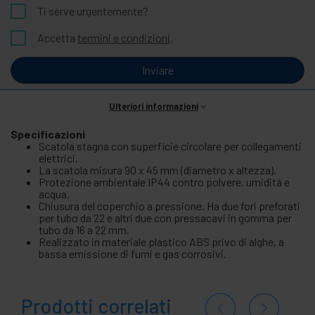
Ti serve urgentemente?
Accetta
termini e condizioni
.
Inviare
Ulteriori informazioni
Specificazioni
Scatola stagna con superficie circolare per collegamenti
elettrici.
La scatola misura 90 x 45 mm (diametro x altezza).
Protezione ambientale IP44 contro polvere, umidità e
acqua.
Chiusura del coperchio a pressione. Ha due fori preforati
per tubo da 22 e altri due con pressacavi in gomma per
tubo da 16 a 22 mm.
Realizzato in materiale plastico ABS privo di alghe, a
bassa emissione di fumi e gas corrosivi.
Prodotti correlati