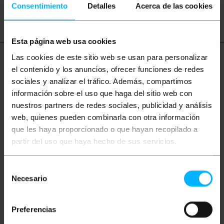
magnetotermico
differenziale
Consentimiento
Detalles
Acerca de las cookies
Esta página web usa cookies
Las cookies de este sitio web se usan para personalizar
Ulteriori informazioni
el contenido y los anuncios, ofrecer funciones de redes
sociales y analizar el tráfico. Además, compartimos
información sobre el uso que haga del sitio web con
Descrizione
nuestros partners de redes sociales, publicidad y análisis
web, quienes pueden combinarla con otra información
que les haya proporcionado o que hayan recopilado a
Scatola di superficie stagna per collegamenti
partir del uso que haya hecho de sus servicios.
elettrici o derivazioni. Possono essere utilizzati
anche per l'installazione di meccanismi elettronici
che devono essere protetti dalle intemperie esterne
(secondo il codice IP di ogni modello). Realizzati in
Selección
materiale plastico ABS, sono molto resistenti e
Necesario
de
leggeri, rendendo la loro installazione semplice e
consentimiento
veloce, poiché possono essere facilmente avvitati
direttamente al muro. Modelli con diverse
Preferencias
dimensioni e forme che si adattano alle esigenze di
ogni installazione.