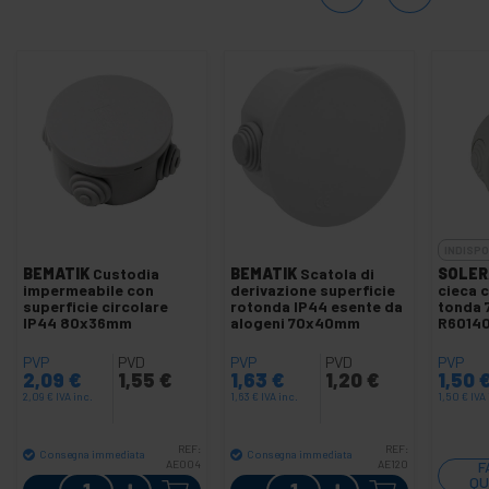
INDISPO
BEMATIK
Custodia
BEMATIK
Scatola di
SOLER
impermeabile con
derivazione superficie
cieca 
superficie circolare
rotonda IP44 esente da
tonda 
IP44 80x36mm
alogeni 70x40mm
R6014
PVP
PVD
PVP
PVD
PVP
2,09
€
1,55
€
1,63
€
1,20
€
1,50
2,09
€
IVA inc.
1,63
€
IVA inc.
1,50
€
IVA 
REF:
REF:
Consegna immediata
Consegna immediata
AE004
AE120
F
Quantità
Quantità
QU