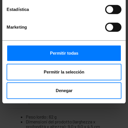
Specifiche
Estadística
Scatola stagna con superficie circolare per
collegamenti elettrici.
La scatola misura 90 x 45 mm (diametro x
Marketing
altezza).
Protezione ambientale IP44 contro polvere,
umidità e acqua.
Chiusura del coperchio a pressione. Ha due
fori preforati per tubo da 22 e altri due con
Permitir todas
pressacavi in gomma per tubo da 16 a 22 mm.
Realizzato in materiale plastico ABS privo di
alghe, a bassa emissione di fumi e gas
corrosivi.
Permitir la selección
Ideale per alloggiare e proteggere connessioni
o meccanismi elettrici.
Denegar
Misure e pesi
Peso lordo: 62 g
Dimensioni del prodotto (larghezza x
profondità x altezza): 9.0 x 9.0 x 4.5 cm