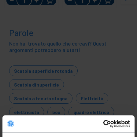
Parole
Non hai trovato quello che cercavi? Questi
argomenti potrebbero aiutarti
Scatola superficie rotonda
Scatola di superficie
Scatola a tenuta stagna
Elettricità
elettricista
box
quadro elettrico
distribuzione
contatore