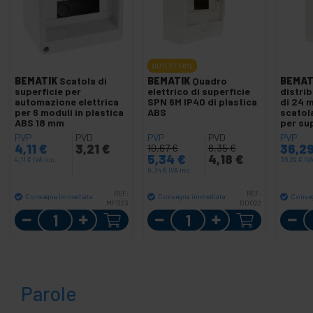
OUTLET
50%
BEMATIK
Scatola di
BEMATIK
Quadro
BEMAT
superficie per
elettrico di superficie
distrib
automazione elettrica
SPN 6M IP40 di plastica
di 24 
per 6 moduli in plastica
ABS
scatol
ABS 18 mm
per su
PVP
PVD
PVP
PVD
PVP
4,11
€
3,21
€
36,2
10,67
€
8,35
€
5,34
€
4,18
€
4,11
€
IVA inc.
36,29
€
IVA
5,34
€
IVA inc.
REF:
REF:
Consegna immediata
Consegna immediata
Conse
MF023
DD022
Quantità
Quantità
Parole