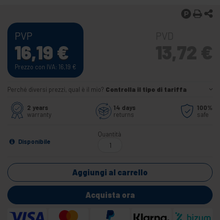
PVP
PVD
16,19
€
13,72
€
Prezzo con IVA: 16,19
€
Perché diversi prezzi, qual è il mio?
Controlla il tipo di tariffa
2 years
14 days
100%
warranty
returns
safe
Quantità
Disponibile
Aggiungi al carrello
Acquista ora