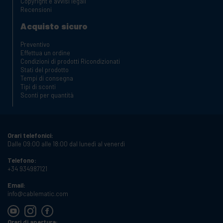
Copyright e avvisi legali
Recensioni
Acquisto sicuro
Preventivo
Effettua un ordine
Condizioni di prodotti Ricondizionati
Stati del prodotto
Tempi di consegna
Tipi di sconti
Sconti per quantità
Orari telefonici:
Dalle 09:00 alle 18:00 dal lunedì al venerdì
Telefono:
+34 934987121
Email:
info@cablematic.com
Orari di apertura: