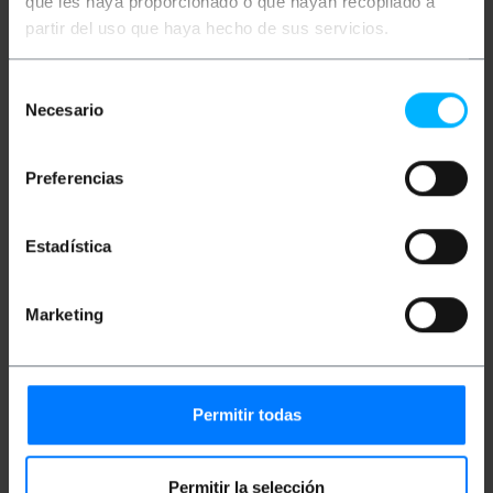
que les haya proporcionado o que hayan recopilado a
x 227 x 85 mm.
partir del uso que haya hecho de sus servicios.
Misure e pesi
Selección
Necesario
de
consentimiento
Peso lordo: 4.43 kg
Dimensioni del prodotto (larghezza x
Preferencias
profondità x altezza): 50.0 x 25.0 x 11.0 cm
Numero di pacchi: 1
Dimensioni del pacchi: 51.0 x 24.0 x 10.0 cm
Estadística
Classificazione
Marketing
Permitir todas
Permitir la selección