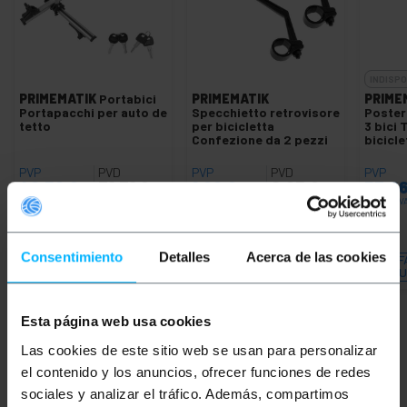
INDISPO
PRIMEMATIK
Portabici
PRIMEMATIK
PRIME
Portapacchi per auto de
Specchietto retrovisore
Poster
tetto
per bicicletta
3 bici T
Confezione da 2 pezzi
bicicle
PVP
PVD
PVP
PVD
PVP
40,58
€
31,71
€
1,22
€
0,95
€
53,2
40,58
€
IVA inc.
1,22
€
IVA inc.
53,26
€
IV
REF:
REF:
Consegna immediata
Consegna immediata
Consentimiento
Detalles
Acerca de las cookies
BK068
BK062
F
Quantità
Quantità
QU
Esta página web usa cookies
Las cookies de este sitio web se usan para personalizar
Parole
el contenido y los anuncios, ofrecer funciones de redes
sociales y analizar el tráfico. Además, compartimos