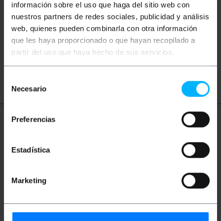
Non hai trovato quello che cercavi? Questi
información sobre el uso que haga del sitio web con
argomenti potrebbero aiutarti
nuestros partners de redes sociales, publicidad y análisis
web, quienes pueden combinarla con otra información
que les haya proporcionado o que hayan recopilado a
bici
bicicletta
MTB
partir del uso que haya hecho de sus servicios.
mountain bike
BTT
Selección
Necesario
de
consentimiento
Preferencias
Ulteriori informazioni
Estadística
Descrizione
Marketing
Specchietto retrovisore in plastica per bicicletta.
Permette di visualizzare il traffico della parte
posteriore della bicicletta. Maggiore sicurezza nella
guida della bici. È fissato direttamente al manubrio