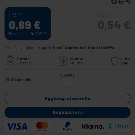
PVP
PVD
0,69
€
0,54
€
Prezzo con IVA: 0,69
€
Perché diversi prezzi, qual è il mio?
Controlla il tipo di tariffa
2 years
14 days
100%
warranty
returns
safe
Quantità
Disponibile
Aggiungi al carrello
Acquista ora