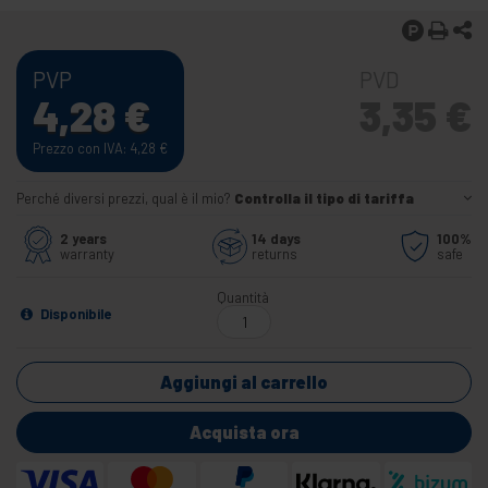
PVP
PVD
4,28
€
3,35
€
Prezzo con IVA: 4,28
€
Perché diversi prezzi, qual è il mio?
Controlla il tipo di tariffa
2 years
14 days
100%
warranty
returns
safe
Quantità
Disponibile
Aggiungi al carrello
Acquista ora