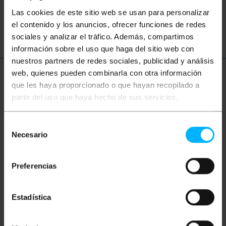
Las cookies de este sitio web se usan para personalizar
CVBS
altoparlante
el contenido y los anuncios, ofrecer funciones de redes
sociales y analizar el tráfico. Además, compartimos
información sobre el uso que haga del sitio web con
nuestros partners de redes sociales, publicidad y análisis
web, quienes pueden combinarla con otra información
Ulteriori informazioni
que les haya proporcionado o que hayan recopilado a
partir del uso que haya hecho de sus servicios.
Descrizione
Selección
Necesario
de
consentimiento
Cavo audio stereo di 15m. Ha connettori Minijack-M
ad entrambe le estremità.
Preferencias
Misure e pesi
Estadística
Peso lordo: 320 g
Dimensioni del prodotto (larghezza x