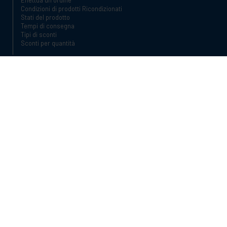
Effettua un ordine
Condizioni di prodotti Ricondizionati
Stati del prodotto
Tempi di consegna
Tipi di sconti
Sconti per quantità
Orari telefonici:
Dalle 09:00 alle 18:00 dal lunedì al venerdì
Telefono:
+34 934987121
Email:
info@cablematic.com
Orari di apertura:
Dalle 08:00 alle 17:00 dal lunedì al venerdì
Cablematic Dos Mil SLU, Santander 61, 08020 Barcellona (Spagna)
Partita IVA:
ES-B62231261