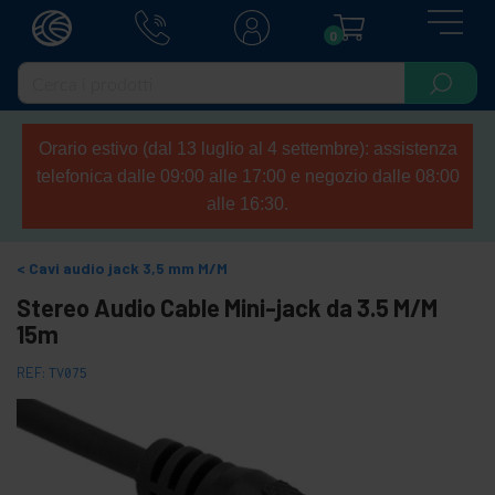
0
Orario estivo (dal 13 luglio al 4 settembre): assistenza
telefonica dalle 09:00 alle 17:00 e negozio dalle 08:00
alle 16:30.
Cavi audio jack 3,5 mm M/M
Stereo Audio Cable Mini-jack da 3.5 M/M
15m
REF:
TV075