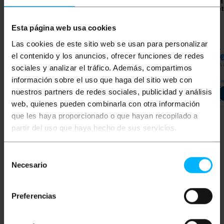
BEMATIK
Connettore
BEMATIK
TV Adapter
BEMAT
coassiale TV bianco-
connettore coassiale
connet
maschio
(maschio/maschio)
nero
Esta página web usa cookies
PVP
PVD
PVP
PVD
PVP
Las cookies de este sitio web se usan para personalizar
0,36
€
0,28
€
0,28
€
0,20
€
0,29
€
el contenido y los anuncios, ofrecer funciones de redes
0,11
€
0,08
€
0,12
0,36
€
IVA inc.
0,11
€
IVA inc.
0,12
€
IVA 
sociales y analizar el tráfico. Además, compartimos
información sobre el uso que haga del sitio web con
Conse
REF:
REF:
Consegna immediata
Consegna immediata
TT025
TT023
nuestros partners de redes sociales, publicidad y análisis
Quantità
Quantità
web, quienes pueden combinarla con otra información
que les haya proporcionado o que hayan recopilado a
partir del uso que haya hecho de sus servicios.
Parole
Selección
Necesario
de
Non hai trovato quello che cercavi? Questi
consentimiento
argomenti potrebbero aiutarti
Preferencias
TV
televisione
DVBS
TDT