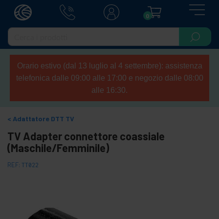
0
Orario estivo (dal 13 luglio al 4 settembre): assistenza
telefonica dalle 09:00 alle 17:00 e negozio dalle 08:00
alle 16:30.
Adattatore DTT TV
TV Adapter connettore coassiale
(Maschile/Femminile)
REF:
TT022