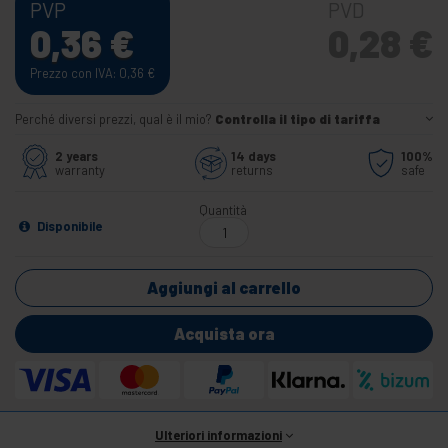
PVP
PVD
0,36
€
0,28
€
Prezzo con IVA: 0,36
€
Perché diversi prezzi, qual è il mio?
Controlla il tipo di tariffa
2 years
14 days
100%
warranty
returns
safe
Quantità
Disponibile
Aggiungi al carrello
Acquista ora
Ulteriori informazioni