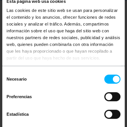
Esta página web usa cookies
Las cookies de este sitio web se usan para personalizar
Ulteriori informazioni
el contenido y los anuncios, ofrecer funciones de redes
sociales y analizar el tráfico. Además, compartimos
información sobre el uso que haga del sitio web con
Descrizione
nuestros partners de redes sociales, publicidad y análisis
web, quienes pueden combinarla con otra información
que les haya proporcionado o que hayan recopilado a
Vassoio telescopico progettato per essere fissato
alla parte anteriore e posteriore di un rack da 19". Il
partir del uso que haya hecho de sus servicios.
vassoio presenta delle perforazioni per migliorare la
ventilazione degli accessori all'interno dell'armadio.
Selección
Specifiche
Necesario
de
Vassoio in metallo nero, largo 48 cm (19"),
progettato per essere fissato lateralmente a
consentimiento
rack verticali con una distanza laterale di 490
mm e 465 mm (utilizzando l'accessorio
Preferencias
incluso).
Presenta delle perforazioni sul fondo del
vassoio per una migliore ventilazione dei
Estadística
dispositivi all'interno dell'armadio.
Dimensioni del vassoio: 700 mm (profondità)
x 465 mm (larghezza).