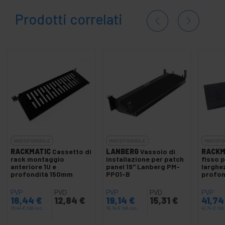
Prodotti correlati
INDISPONIBILE
INDISPONIBILE
INDISPO
RACKMATIC
Cassetto di
LANBERG
Vassoio di
RACKM
rack montaggio
installazione per patch
fisso p
anteriore 1U e
panel 19" Lanberg PM-
larghe
profondità 150mm
PP01-B
profon
PVP
PVD
PVP
PVD
PVP
16,44
€
12,84
€
19,14
€
15,31
€
41,7
16,44
€
IVA inc.
19,14
€
IVA inc.
41,74
€
IVA