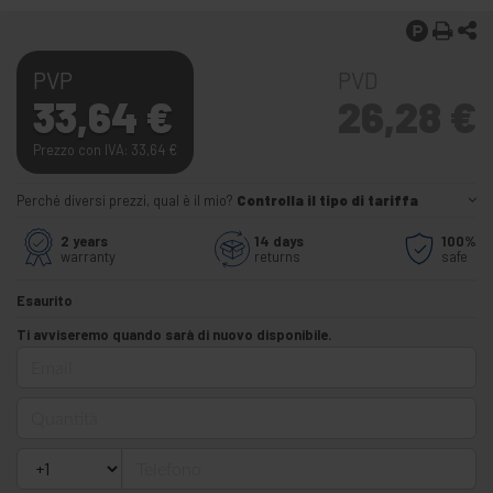
PVP
PVD
33,64
€
26,28
€
Prezzo con IVA: 33,64
€
Perché diversi prezzi, qual è il mio?
Controlla il tipo di tariffa
2 years
14 days
100%
warranty
returns
safe
Esaurito
Ti avviseremo quando sarà di nuovo disponibile.
Email
Quantità
Telefono