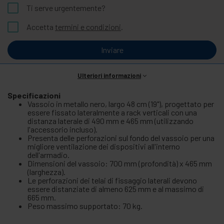
Ti serve urgentemente?
Accetta
termini e condizioni
.
Inviare
Ulteriori informazioni
Specificazioni
Vassoio in metallo nero, largo 48 cm (19"), progettato per
essere fissato lateralmente a rack verticali con una
distanza laterale di 490 mm e 465 mm (utilizzando
l'accessorio incluso).
Presenta delle perforazioni sul fondo del vassoio per una
migliore ventilazione dei dispositivi all'interno
dell'armadio.
Dimensioni del vassoio: 700 mm (profondità) x 465 mm
(larghezza).
Le perforazioni dei telai di fissaggio laterali devono
essere distanziate di almeno 625 mm e al massimo di
665 mm.
Peso massimo supportato: 70 kg.