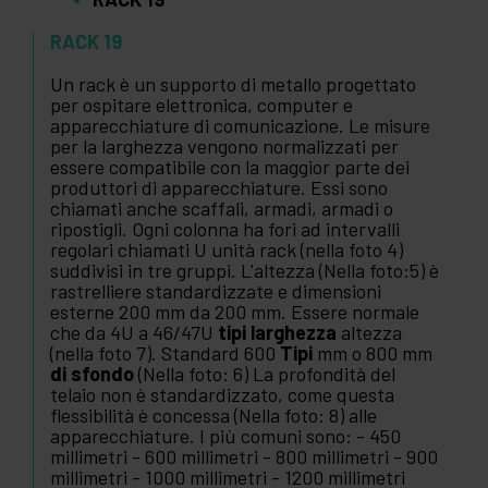
RACK 19
Un rack è un supporto di metallo progettato
per ospitare elettronica, computer e
apparecchiature di comunicazione. Le misure
per la larghezza vengono normalizzati per
essere compatibile con la maggior parte dei
produttori di apparecchiature. Essi sono
chiamati anche scaffali, armadi, armadi o
ripostigli. Ogni colonna ha fori ad intervalli
regolari chiamati U unità rack (nella foto 4)
suddivisi in tre gruppi. L'altezza (Nella foto:5) è
rastrelliere standardizzate e dimensioni
esterne 200 mm da 200 mm. Essere normale
che da 4U a 46/47U
tipi larghezza
altezza
(nella foto 7). Standard 600
Tipi
mm o 800 mm
di sfondo
(Nella foto: 6) La profondità del
telaio non è standardizzato, come questa
flessibilità è concessa (Nella foto: 8) alle
apparecchiature. I più comuni sono: - 450
millimetri - 600 millimetri - 800 millimetri - 900
millimetri - 1000 millimetri - 1200 millimetri