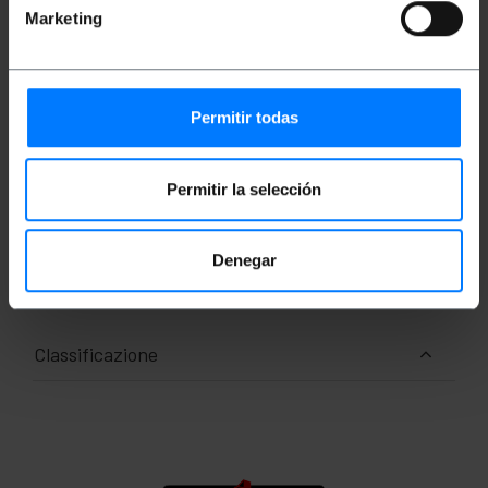
Le perforazioni dei telai di fissaggio laterali
Marketing
devono essere distanziate di almeno 625 mm
e al massimo di 665 mm.
Peso massimo supportato: 70 kg.
Permitir todas
Misure e pesi
Permitir la selección
Peso lordo: 4.15 kg
Dimensioni del prodotto (larghezza x
profondità x altezza): 46.5 x 70.0 x 3.0 cm
Denegar
Numero di pacchi: 1
Dimensioni del pacchi: 71.0 x 48.0 x 5.5 cm
Classificazione