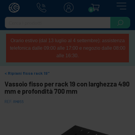
0
Orario estivo (dal 13 luglio al 4 settembre): assistenza
telefonica dalle 09:00 alle 17:00 e negozio dalle 08:00
alle 16:30.
Ripiani fissa rack 19"
Vassoio fisso per rack 19 con larghezza 490
mm e profondità 700 mm
REF:
RM055