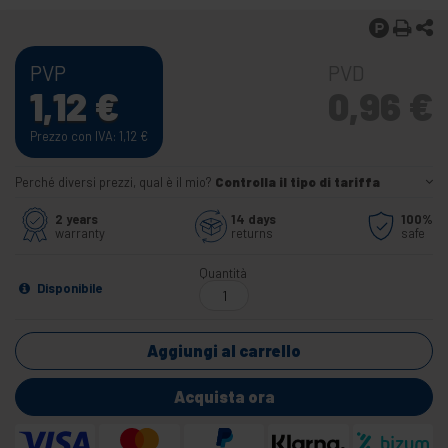
PVP
PVD
1,12
€
0,96
€
Prezzo con IVA: 1,12
€
Perché diversi prezzi, qual è il mio?
Controlla il tipo di tariffa
2 years
14 days
100%
warranty
returns
safe
Quantità
Disponibile
Aggiungi al carrello
Acquista ora