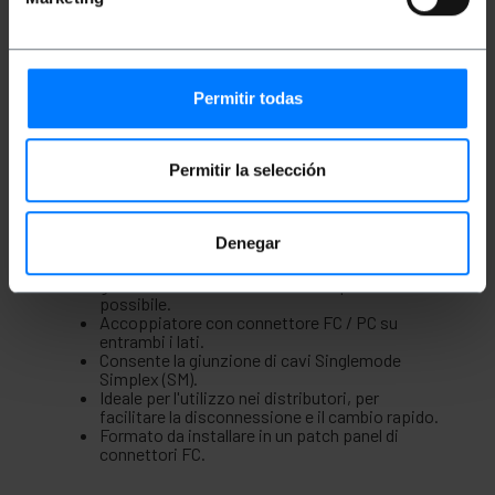
Descrizione
Accoppiatore in fibra ottica che consente la
giunzione dei cavi. Piccole scatole che ricevono un
Permitir todas
connettore da ogni lato producendo
l'accoppiamento ottico, con la minima perdita
possibile. Ideale per facilitare la disconnessione e il
Permitir la selección
cambio rapido dei distributori. Perfetto per
collegare una sezione in fibra a un'apparecchiatura
di misurazione.
Denegar
Specifiche
Accoppiatore in fibra ottica che consente la
giunzione dei cavi con la minima perdita
possibile.
Accoppiatore con connettore FC / PC su
entrambi i lati.
Consente la giunzione di cavi Singlemode
Simplex (SM).
Ideale per l'utilizzo nei distributori, per
facilitare la disconnessione e il cambio rapido.
Formato da installare in un patch panel di
connettori FC.