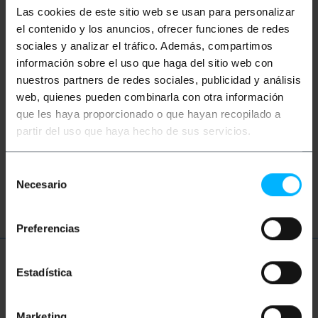
argomenti potrebbero aiutarti
Las cookies de este sitio web se usan para personalizar
el contenido y los anuncios, ofrecer funciones de redes
sociales y analizar el tráfico. Además, compartimos
Rete
Ethernet
LAN
patch
información sobre el uso que haga del sitio web con
nuestros partners de redes sociales, publicidad y análisis
ftth
fibra
ottica
gigabit
web, quienes pueden combinarla con otra información
que les haya proporcionado o que hayan recopilado a
Fibra ottica
Rastrelliera 19"
partir del uso que haya hecho de sus servicios.
Pannello patch
armadio
cabinet
Selección
Necesario
rack
server
connessioni
rete
de
consentimiento
Preferencias
Ulteriori informazioni
Estadística
Marketing