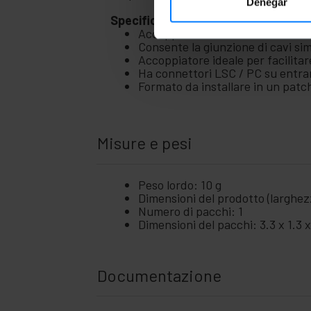
Denegar
Specifiche
Accoppiatore in fibra ottica che 
Consente la giunzione di cavi s
Accoppiatore ideale per facilitar
Ha connettori LSC / PC su entramb
Formato da installare in un patc
Misure e pesi
Peso lordo: 10 g
Dimensioni del prodotto (larghezz
Numero di pacchi: 1
Dimensioni del pacchi: 3.3 x 1.3 
Documentazione