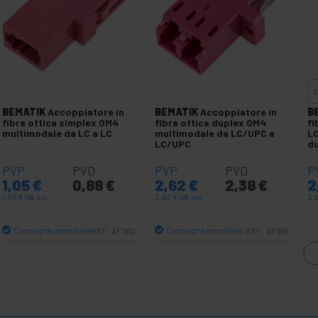
BEMATIK
Accoppiatore in
BEMATIK
Accoppiatore in
B
fibra ottica simplex OM4
fibra ottica duplex OM4
fi
multimodale da LC a LC
multimodale da LC/UPC a
L
LC/UPC
d
PVP
PVD
PVP
PVD
P
1,05
€
0,88
€
2,62
€
2,38
€
2
1,05
€
IVA inc.
2,62
€
IVA inc.
2,
Consegna immediata
Consegna immediata
REF:
AF062
REF:
AF061
Quantità
Quantità