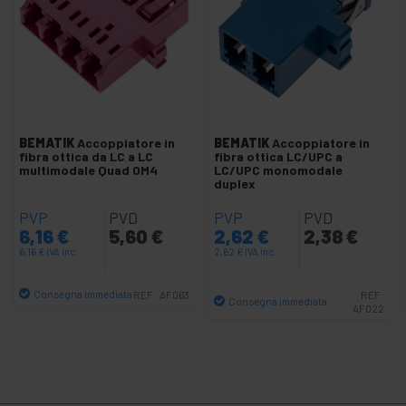
Splitter fibra ottica
+
Connettore fibra ottica
+
Convertitore Fibra ottica a UTP
+
Strumenti fibra ottica
+
Cavi fibra ottica
BEMATIK
Accoppiatore in
BEMATIK
Accoppiatore in
Patch Panel per Fibra ottica
fibra ottica da LC a LC
fibra ottica LC/UPC a
multimodale Quad OM4
LC/UPC monomodale
+
Pigtail Fiber
duplex
Splitter fibra ottica
PVP
PVD
PVP
PVD
Diversi fibra ottica
6,16
€
5,60
€
2,62
€
2,38
€
6,16
€
IVA inc.
2,62
€
IVA inc.
+
3G UMTS HSDPA GSM GPRS GPS
+
Rete wireless
Consegna immediata
REF:
AF063
REF:
Consegna immediata
AF022
Quantità
+
Tecnologie TP-Link
Quantità
+
Accessori SCSI
+
Ubiquiti Networks