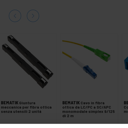
BEMATIK
Giuntura
BEMATIK
Cavo in fibra
B
meccanica per fibra ottica
ottica da LC/PC a SC/APC
Co
senza utensili 2 unità
monomodale simplex 9/125
m
di 2 m
PVP
PVD
PVP
PVD
P