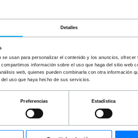
14,32
€
12,27
€
4,06
€
3,65
€
1
14,32
€
IVA inc.
4,06
€
IVA inc.
1,
Consegna immediata
Consegna immediata
REF:
FM071
REF:
FL003
Detalles
Quantità
Quantità
s
b se usan para personalizar el contenido y los anuncios, ofrecer
s, compartimos información sobre el uso que haga del sitio web 
 análisis web, quienes pueden combinarla con otra información q
r del uso que haya hecho de sus servicios.
Preferencias
Estadística
te la giunzione dei cavi con la minima perdita possibile. Son
io rapido. Accoppiatore con connettori LC / PC su entrambi i