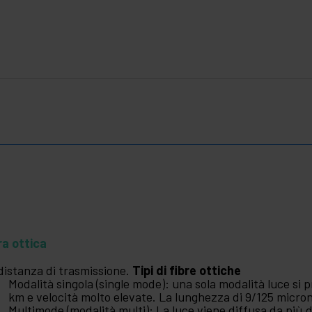
ra ottica
distanza di trasmissione.
Tipi di fibre ottiche
Modalità singola (single mode): una sola modalità luce si 
km e velocità molto elevate. La lunghezza di 9/125 micron
Multimode (modalità multi): La luce viene diffusa da più d