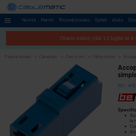
Novità
Marchi
Ricondizionato
Outlet
Aiuto
Diss
Cavi
-
e
Orario estivo (dal 13 luglio al 
reti
+
Accessori M.2 SSD SATA HDD SAS
Pagina iniziale
Catalogo
Cavi e reti
Fibra ottica
Accopp
+
Accessori FireWire
Accop
+
ATA IDE adattatore e accessori
simpl
+
Adattatore Bluetooth e accessori
REF:
AF0
+
Porta parallela
+
Interface serial
+
cavo BCC
Specifi
+
Cavi e adattatore MIDI
Ac
la 
+
Cavi e accessori USB
Co
Ac
+
Cavi CISCO