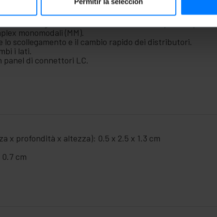
Permitir la selección
consente la giunzione dei cavi con la minima perdita possibi
implex monomodali (MM).
e lo scollegamento e il cambio rapido dei distributori.
i i lati.
h panel di connettori LC.
a x profondità x altezza): 0.5 x 2.5 x 1.3 cm
x 0.7 cm