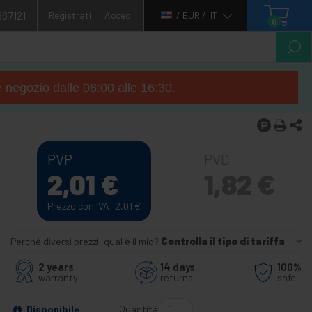
987121
Registrati
Accedi
/ EUR /
IT
0
e negozio dalle 08:00 alle 16:30.
PVP
PVD
2,01
€
1,82
€
Prezzo con IVA: 2,01
€
Perché diversi prezzi, qual è il mio?
Controlla il tipo di tariffa
2 years
14 days
100%
warranty
returns
safe
Quantità
Disponibile