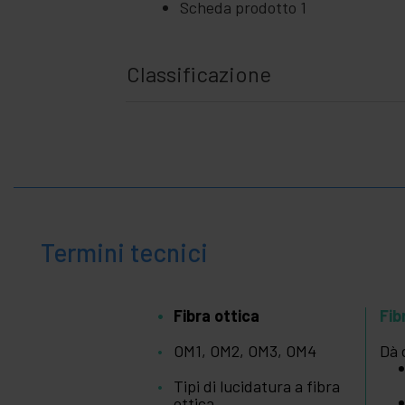
Scheda prodotto 1
Classificazione
Termini tecnici
Fibra ottica
Fib
OM1, OM2, OM3, OM4
Dà 
Tipi di lucidatura a fibra
ottica