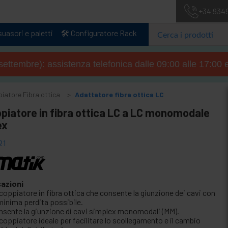
+34 934
uasori e paletti
🛠️ Configuratore Rack
4 settembre): assistenza telefonica dalle 09:00 alle 17:00 
iatore Fibra ottica
Adattatore fibra ottica LC
piatore in fibra ottica LC a LC monomodale
ex
21
cazioni
coppiatore in fibra ottica che consente la giunzione dei cavi con
minima perdita possibile.
nsente la giunzione di cavi simplex monomodali (MM).
coppiatore ideale per facilitare lo scollegamento e il cambio