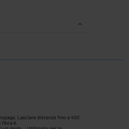
propaga. Lasciare distanze fino a 400
 fibra è.
i un modo. . Utilizzato per la