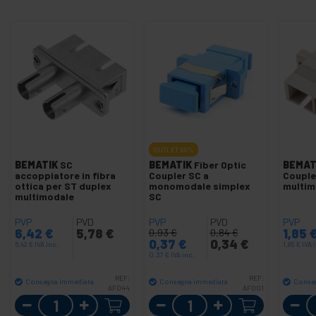
OUTLET
60%
BEMATIK
SC
BEMATIK
Fiber Optic
BEMAT
accoppiatore in fibra
Coupler SC a
Couple
ottica per ST duplex
monomodale simplex
multim
multimodale
SC
PVP
PVD
PVP
PVD
PVP
6,42
€
5,78
€
1,85
0,93
€
0,84
€
0,37
€
0,34
€
6,42
€
IVA inc.
1,85
€
IVA 
0,37
€
IVA inc.
REF:
REF:
Consegna immediata
Consegna immediata
Conse
AF044
AF001
Quantità
Quantità