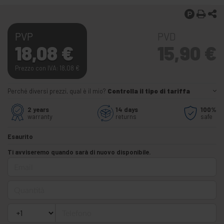
PVP
PVD
18,08
€
15,90
€
Prezzo con IVA: 18,08
€
Perché diversi prezzi, qual è il mio?
Controlla il tipo di tariffa
2 years
14 days
100%
warranty
returns
safe
Esaurito
Ti avviseremo quando sarà di nuovo disponibile.
Email
Quantità
Telefono