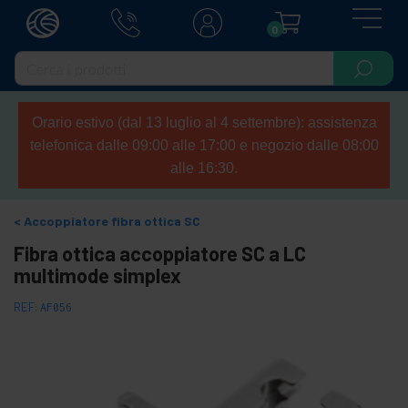
0
Orario estivo (dal 13 luglio al 4 settembre): assistenza
telefonica dalle 09:00 alle 17:00 e negozio dalle 08:00
alle 16:30.
Accoppiatore fibra ottica SC
Fibra ottica accoppiatore SC a LC
multimode simplex
REF:
AF056