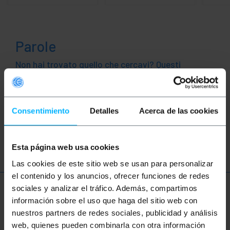
Parole
Non hai trovato quello che cercavi? Questi
argomenti potrebbero aiutarti
Rete
Ethernet
LAN
patch
Consentimiento
Detalles
Acerca de las cookies
ftth
fibra
ottica
gigabit
Esta página web usa cookies
Las cookies de este sitio web se usan para personalizar
el contenido y los anuncios, ofrecer funciones de redes
sociales y analizar el tráfico. Además, compartimos
Ulteriori informazioni
información sobre el uso que haga del sitio web con
nuestros partners de redes sociales, publicidad y análisis
web, quienes pueden combinarla con otra información