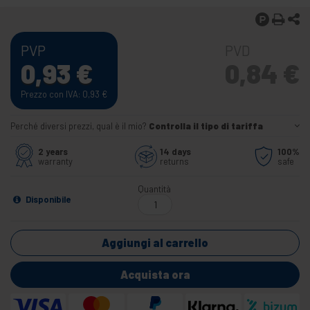
PVP
PVD
0,93
€
0,84
€
Prezzo con IVA: 0,93
€
Perché diversi prezzi, qual è il mio?
Controlla il tipo di tariffa
2 years
14 days
100%
warranty
returns
safe
Quantità
Disponibile
Aggiungi al carrello
Acquista ora