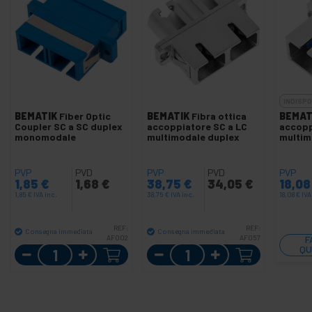
INDISPO
BEMATIK
Fiber Optic
BEMATIK
Fibra ottica
BEMAT
Coupler SC a SC duplex
accoppiatore SC a LC
accopp
monomodale
multimodale duplex
multim
PVP
PVD
PVP
PVD
PVP
1,85
€
1,68
€
38,75
€
34,05
€
18,0
1,85
€
IVA inc.
38,75
€
IVA inc.
18,08
€
IVA
REF:
REF:
Consegna immediata
Consegna immediata
AF002
AF057
F
Quantità
Quantità
QU