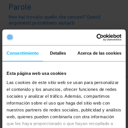
Parole
Non hai trovato quello che cercavi? Questi
argomenti potrebbero aiutarti
Rete
Ethernet
LAN
patch
Consentimiento
Detalles
Acerca de las cookies
ftth
fibra
ottica
gigabit
Esta página web usa cookies
Las cookies de este sitio web se usan para personalizar
Ulteriori informazioni
el contenido y los anuncios, ofrecer funciones de redes
sociales y analizar el tráfico. Además, compartimos
información sobre el uso que haga del sitio web con
nuestros partners de redes sociales, publicidad y análisis
Descrizione
web, quienes pueden combinarla con otra información
que les haya proporcionado o que hayan recopilado a