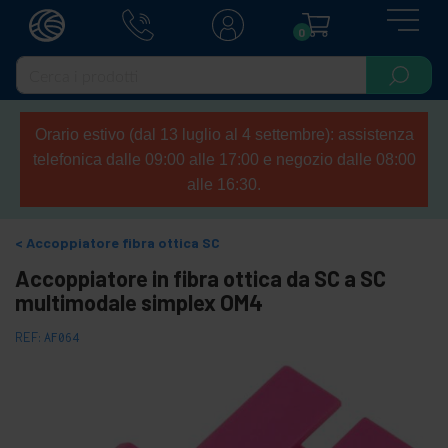
0
Orario estivo (dal 13 luglio al 4 settembre): assistenza
telefonica dalle 09:00 alle 17:00 e negozio dalle 08:00
alle 16:30.
Accoppiatore fibra ottica SC
Accoppiatore in fibra ottica da SC a SC
multimodale simplex OM4
REF:
AF064