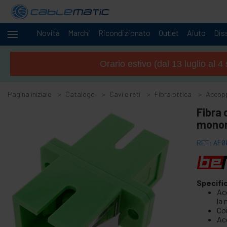
Novità
Marchi
Ricondizionato
Outlet
Aiuto
Diss
Cavi
-
e
Orario estivo (dal 13 luglio al 
reti
+
Accessori M.2 SSD SATA HDD SAS
Pagina iniziale
Catalogo
Cavi e reti
Fibra ottica
Accopp
+
Accessori FireWire
Fibra
+
ATA IDE adattatore e accessori
monom
+
Adattatore Bluetooth e accessori
REF:
AF0
+
Porta parallela
+
Interface serial
+
cavo BCC
Specifi
+
Cavi e adattatore MIDI
Ac
la 
+
Cavi e accessori USB
Co
Ac
+
Cavi CISCO