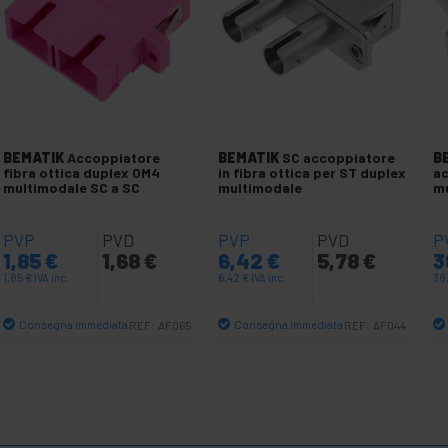
BEMATIK
Accoppiatore
BEMATIK
SC accoppiatore
B
fibra ottica duplex OM4
in fibra ottica per ST duplex
ac
multimodale SC a SC
multimodale
mu
PVP
PVD
PVP
PVD
P
1,85
€
1,68
€
6,42
€
5,78
€
3
1,85
€
IVA inc.
6,42
€
IVA inc.
38
Consegna immediata
Consegna immediata
REF:
AF065
REF:
AF044
Quantità
Quantità