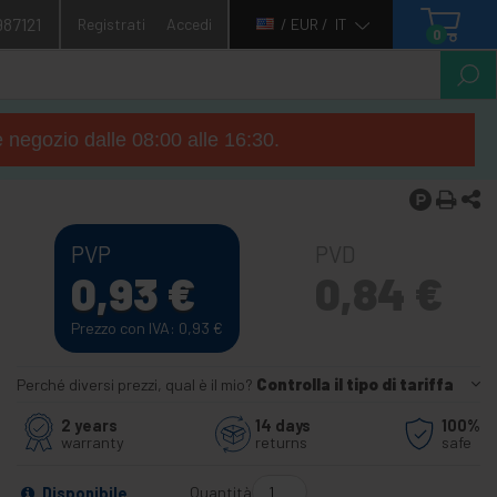
987121
Registrati
Accedi
/ EUR /
IT
0
e negozio dalle 08:00 alle 16:30.
PVP
PVD
0,93
€
0,84
€
Prezzo con IVA: 0,93
€
Perché diversi prezzi, qual è il mio?
Controlla il tipo di tariffa
2 years
14 days
100%
warranty
returns
safe
Quantità
Disponibile