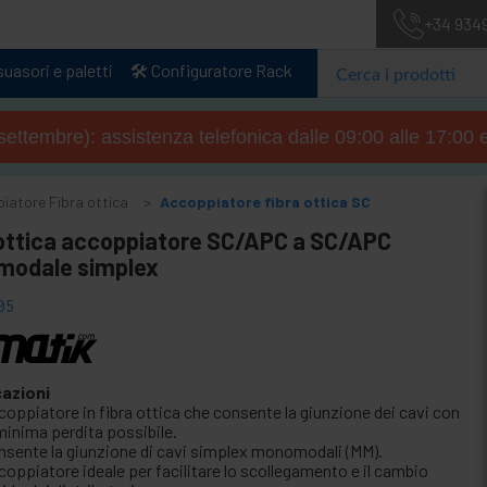
+34 934
uasori e paletti
🛠️ Configuratore Rack
4 settembre): assistenza telefonica dalle 09:00 alle 17:00 
iatore Fibra ottica
Accoppiatore fibra ottica SC
 ottica accoppiatore SC/APC a SC/APC
odale simplex
05
cazioni
coppiatore in fibra ottica che consente la giunzione dei cavi con
minima perdita possibile.
nsente la giunzione di cavi simplex monomodali (MM).
coppiatore ideale per facilitare lo scollegamento e il cambio