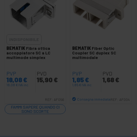
Splitter fibra ottica
+
Connettore fibra ottica
+
Convertitore Fibra ottica a UTP
+
Strumenti fibra ottica
INDISPONIBILE
+
Cavi fibra ottica
BEMATIK
Fibra ottica
BEMATIK
Fiber Optic
Patch Panel per Fibra ottica
accoppiatore SC a LC
Coupler SC duplex SC
multimode simplex
multimodale
+
Pigtail Fiber
Splitter fibra ottica
PVP
PVD
PVP
PVD
Diversi fibra ottica
18,08
€
15,90
€
1,85
€
1,68
€
18,08
€
IVA inc.
1,85
€
IVA inc.
+
3G UMTS HSDPA GSM GPRS GPS
+
Rete wireless
Consegna immediata
REF:
AF056
REF:
AF004
Quantità
+
FAMMI SAPERE QUANDO CI
Tecnologie TP-Link
SONO SCORTE
+
Accessori SCSI
+
Ubiquiti Networks