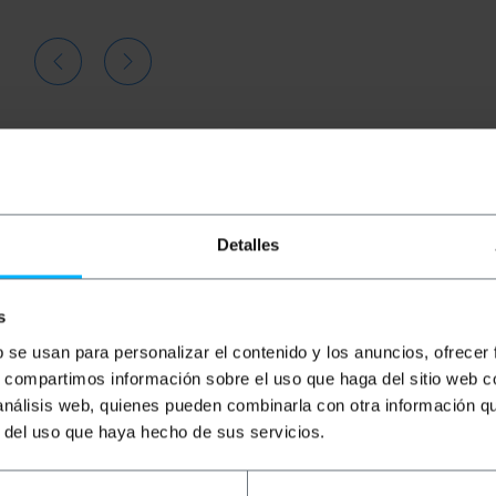
Detalles
s
b se usan para personalizar el contenido y los anuncios, ofrecer
s, compartimos información sobre el uso que haga del sitio web 
BEMATIK
Pannello patch in
BEMATIK
Fibra ottica
B
 análisis web, quienes pueden combinarla con otra información q
fibra ottica nero 1U con 24
accoppiatore SC/APC a
di
SC Simplex o 24 LC duplex
SC/APC monomodale
s
r del uso que haya hecho de sus servicios.
duplex
O
PVP
PVD
PVP
PVD
P