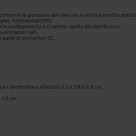
consente la giunzione dei cavi con la minima perdita possibi
implex monomodali (MM).
e lo scollegamento e il cambio rapido dei distributori.
 entrambi i lati.
h panel di connettori SC.
a x profondità x altezza): 2.2 x 2.8 x 0.9 cm
x 1.0 cm