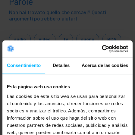
Parole
Non hai trovato quello che cercavi? Questi
argomenti potrebbero aiutarti
audio
video
tv
suono
RCA
CVBS
altoparlante
DMX
DMX 512
Consentimiento
Detalles
Acerca de las cookies
DMX512
XLR
XLR3
musica
controllo
discoteca
effetti speciali
Esta página web usa cookies
fx
Las cookies de este sitio web se usan para personalizar
el contenido y los anuncios, ofrecer funciones de redes
sociales y analizar el tráfico. Además, compartimos
información sobre el uso que haga del sitio web con
nuestros partners de redes sociales, publicidad y análisis
Ulteriori informazioni
web, quienes pueden combinarla con otra información