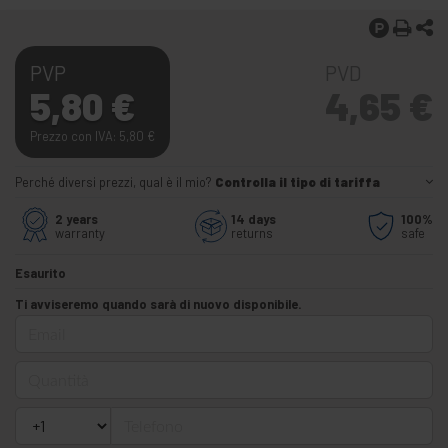
PVP
PVD
5,80
€
4,65
€
Prezzo con IVA: 5,80
€
Perché diversi prezzi, qual è il mio?
Controlla il tipo di tariffa
2 years
14 days
100%
warranty
returns
safe
Esaurito
Ti avviseremo quando sarà di nuovo disponibile.
Email
Quantità
Telefono