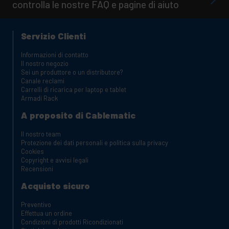
controlla le nostre FAQ e pagine di aiuto
Servizio Clienti
Informazioni di contatto
Il nostro negozio
Sei un produttore o un distributore?
Canale reclami
Carrelli di ricarica per laptop e tablet
Armadi Rack
A proposito di Cablematic
Il nostro team
Protezione dei dati personali e politica sulla privacy
Cookies
Copyright e avvisi legali
Recensioni
Acquisto sicuro
Preventivo
Effettua un ordine
Condizioni di prodotti Ricondizionati