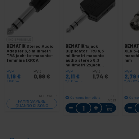
INDISPONIBILE
BEMATIK
Stereo Audio
BEMATIK
1xjack
BEMAT
Adapter 6,3 millimetri
Duplicator TRS 6,3
XLR 3-
TRS jack-to-maschio-
millimetri maschio
maschi
femmina 1XRCA
audio stereo 6,3
mm
millimetri 2xjack
femminile
PVP
PVD
PVP
PVD
PVP
1,16
€
0,98
€
2,11
€
1,74
€
2,79
1,16
€
IVA inc.
2,11
€
IVA inc.
2,79
€
IVA 
REF:
AW006
REF:
Consegna immediata
Conse
FAMMI SAPERE
AY023
QUANDO CI SONO
Quantità
SCORTE