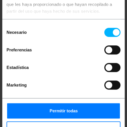
que les haya proporcionado o que hayan recopilado a
partir del uso que haya hecho de sus servicios.
Descrizione
Selección
Necesario
de
Adattatore jack mono da 6,3 mm con connettore
femmina su entrambe le estremità. Agire come un
consentimiento
cambio di genere. Adattatore di metallo.
Preferencias
Misure e pesi
Estadística
Peso lordo: 30 g
Dimensioni del prodotto (larghezza x
Marketing
profondità x altezza): 7.5 x 1.5 x 1.5 cm
Numero di pacchi: 1
Dimensioni del pacchi: 8.0 x 2.0 x 2.0 cm
Permitir todas
Classificazione