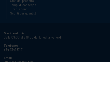
Stati del prodotto
Tempi di consegna
Tipi di sconti
Sconti per quantità
Orari telefonici:
Dalle 09:00 alle 18:00 dal lunedì al venerdì
Telefono:
+34 934987121
Email:
info@cablematic.com
Orari di apertura:
Dalle 08:00 alle 17:00 dal lunedì al venerdì
Cablematic Dos Mil SLU, Santander 61, 08020 Barcellona (Spagna)
Partita IVA:
ES-B62231261