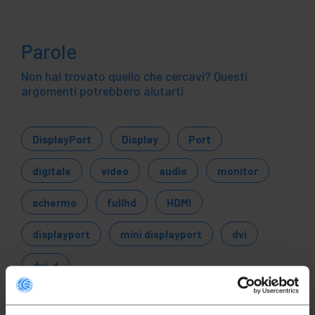
Parole
Non hai trovato quello che cercavi? Questi
argomenti potrebbero aiutarti
DisplayPort
Display
Port
digitale
video
audio
monitor
schermo
fullhd
HDMI
displayport
mini displayport
dvi
dvi-d