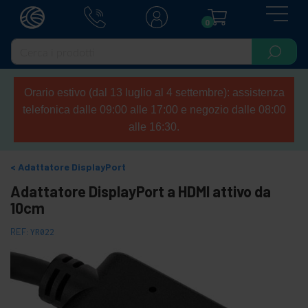
0
Orario estivo (dal 13 luglio al 4 settembre): assistenza
telefonica dalle 09:00 alle 17:00 e negozio dalle 08:00
alle 16:30.
Adattatore DisplayPort
Adattatore DisplayPort a HDMI attivo da
10cm
REF:
YR022