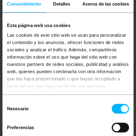
Consentimiento
Detalles
Acerca de las cookies
Ulteriori informazioni
Esta página web usa cookies
Las cookies de este sitio web se usan para personalizar
Descrizione
el contenido y los anuncios, ofrecer funciones de redes
sociales y analizar el tráfico. Además, compartimos
información sobre el uso que haga del sitio web con
Adattatore attivo da DisplayPort a HDMI. Consente
la possibilità di collegare una sorgente video
nuestros partners de redes sociales, publicidad y análisis
DisplayPort a un display HDMI. Adattatore che
web, quienes pueden combinarla con otra información
migliora la compatibilità dell'uscita DisplayPort.
Un'ottima alternativa per le schede grafiche che
que les haya proporcionado o que hayan recopilado a
richiedono questo standard per raggiungere il loro
partir del uso que haya hecho de sus servicios.
pieno potenziale. Supporta risoluzioni fino a 4K a
60Hz. Ha un ingresso DisplayPort maschio su
un'estremità e un HDMI femmina sull'altra.
Selección
Necesario
Specifiche
de
Adattatore attivo da DisplayPort a HDMI.
consentimiento
Collega una sorgente video DisplayPort a un
display HDMI.
Preferencias
Adattatore attivo che converte in modo
efficiente un'uscita DisplayPort nello standard