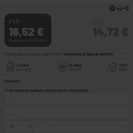
PVP
PVD
16,52
€
14,72
€
Prezzo con IVA: 16,52
€
Perché diversi prezzi, qual è il mio?
Controlla il tipo di tariffa
2 years
14 days
100%
warranty
returns
safe
Esaurito
Ti avviseremo quando sarà di nuovo disponibile.
Email
Quantità
Telefono