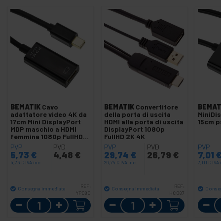
BEMATIK
Cavo
BEMATIK
Convertitore
BEMAT
adattatore video 4K da
della porta di uscita
MiniDi
17cm Mini DisplayPort
HDMI alla porta di uscita
15cm p
MDP maschio a HDMI
DisplayPort 1080p
femmina 1080p FullHD
FullHD 2K 4K
2K 4K
PVP
PVD
PVP
PVD
PVP
5,73
€
4,48
€
29,74
€
26,79
€
7,01
5,73
€
IVA inc.
29,74
€
IVA inc.
7,01
€
IVA 
REF:
REF:
Consegna immediata
Consegna immediata
Conse
YP080
HC087
Quantità
Quantità