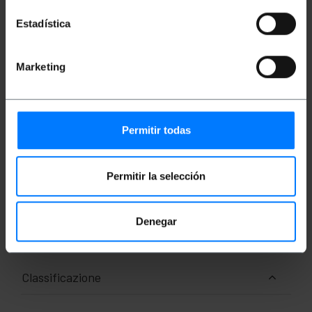
HDMI.
Ideale per schede grafiche che non
Estadística
dispongono di output multimodale.
Compatibile con risoluzioni FullHD e 2K a
60Hz.
Marketing
Ha un ingresso DisplayPort maschio su
un'estremità e un HDMI femmina sull'altra.
Lunghezza cavo: 10 cm.
Permitir todas
Misure e pesi
Permitir la selección
Peso lordo: 37 g
Dimensioni del prodotto (larghezza x
profondità x altezza): 10.5 x 10.0 x 1.5 cm
Numero di pacchi: 1
Denegar
Dimensioni del pacchi: 22.0 x 12.5 x 0.5 cm
Classificazione