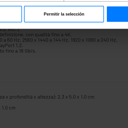
Permitir la selección
splayPort maschio a HDMI femmina.
 HD, un monitor o un proiettore tramite un cavo o una por
VD, ecc.).
definizione, con qualità fino a 4K.
 a 60 Hz, 2560 x 1440 a 144 Hz, 1920 x 1080 a 240 Hz.
ayPort 1.2.
o fino a 18 Gb/s.
a x profondità x altezza): 2.3 x 5.0 x 1.0 cm
x 1.0 cm