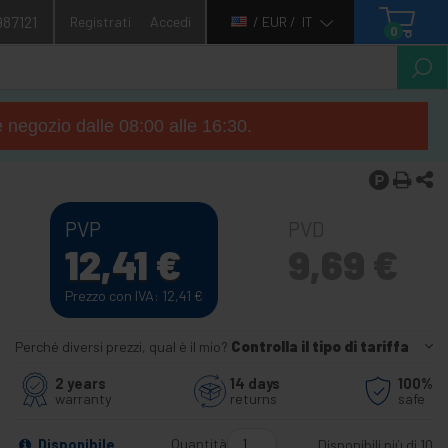
987121
Registrati
Accedi
/ EUR /
IT
0
e negozio dalle 08:00 alle 16:30.
PVP
PVD
12,41
€
9,69
€
Prezzo con IVA: 12,41
€
Perché diversi prezzi, qual è il mio?
Controlla il tipo di tariffa
2 years
14 days
100%
warranty
returns
safe
Quantità
Disponibile
Disponibili più di 10