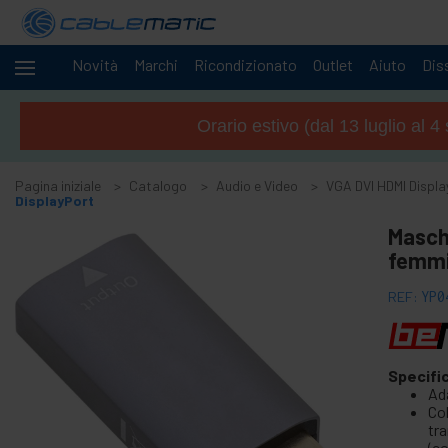
Novità
Marchi
Ricondizionato
Outlet
Aiuto
Diss
Cavi
+
e
Orario estivo (dal 13 luglio al 
reti
Racks
+
e
Pagina iniziale
Catalogo
Audio e Video
VGA DVI HDMI Displa
server
DisplayPort
Audio
-
e
Maschi
Video
femmi
+
Accessori di audio e video
REF:
YP0
+
Accessori GoPro
+
Wireless Audio Tour
+
CCTV Camera e accessórios
Specifi
Ad
+
Schermi Proiezione
Co
+
tr
Computer e TV stand
(co