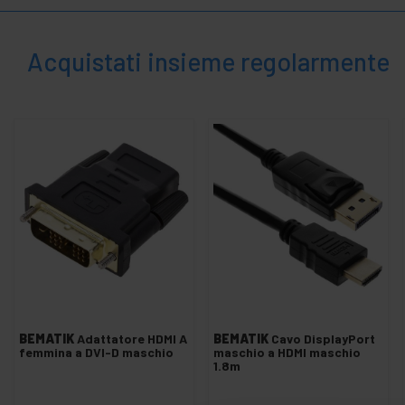
+
Utensili e
ferramenta
Acquistati insieme regolarmente
Sicurezza,
+
allarmi e
controllo
+
Elettronica
e gadget
Casa
+
e
affari
+
Tempo
Libero
+
Zona
medica
BEMATIK
Adattatore HDMI A
BEMATIK
Cavo DisplayPort
femmina a DVI-D maschio
maschio a HDMI maschio
1.8m