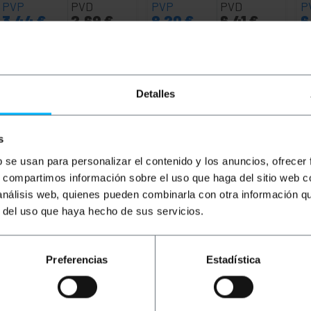
PVP
PVD
PVP
PVD
P
3,44
€
2,69
€
8,20
€
6,41
€
6
3,44
€
IVA inc.
8,20
€
IVA inc.
6,
Consegna immediata
Consegna immediata
REF:
HD031
REF:
YP045
Quantità
Quantità
Detalles
s
b se usan para personalizar el contenido y los anuncios, ofrecer
s, compartimos información sobre el uso que haga del sitio web 
 análisis web, quienes pueden combinarla con otra información q
r del uso que haya hecho de sus servicios.
Preferencias
Estadística
ort a HDMI. Consente di collegare facilmente un televisore,
yPort (computer, lettore DVD, ecc.). Permette di trasferire