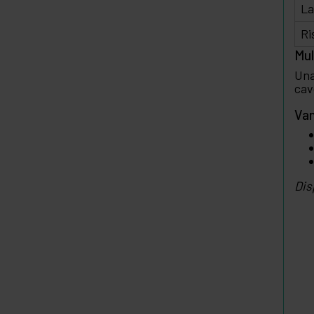
La
Ri
Mul
Una
cav
Van
Dis