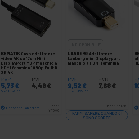
INDISPONIBILE
BEMATIK
Cavo adattatore
LANBERG
Adattatore
B
video 4K da 17cm Mini
Lanberg mini Displayport
at
DisplayPort MDP maschio a
maschio a HDMI femmina
H
HDMI femmina 1080p FullHD
2K 4K
PVP
PVD
PVP
PVD
P
5,73
€
4,48
€
9,52
€
7,68
€
1
5,73
€
IVA inc.
9,52
€
IVA inc.
10
REF:
REF:
YR125
Consegna immediata
YP080
FAMMI SAPERE QUANDO CI
Quantità
SONO SCORTE