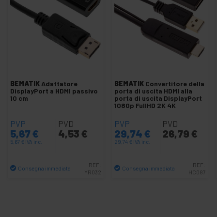
Cavo Mini DisplayPort a VGA
+
Cavi e adattatore HDMI
+
Adattatore e cavo VGA e SVGA
+
Commutatores Video
Convertitori DisplayPort
Convertitore HDMI
BEMATIK
Adattatore
BEMATIK
Convertitore della
DisplayPort a HDMI passivo
porta di uscita HDMI alla
Convertitori VGA
10 cm
porta di uscita DisplayPort
+
1080p FullHD 2K 4K
Extender video
Interfaccia VGA, DVI e HDMI
PVP
PVD
PVP
PVD
5,67
€
4,53
€
29,74
€
26,79
€
+
Moltiplicatore Video
5,67
€
IVA inc.
29,74
€
IVA inc.
+
Video SDI HD-SDI SD-SDI 3G-SDI
REF:
REF:
Consegna immediata
Consegna immediata
Luci
YR032
HC087
+
e
Quantità
Quantità
suoni
+
Fotografia