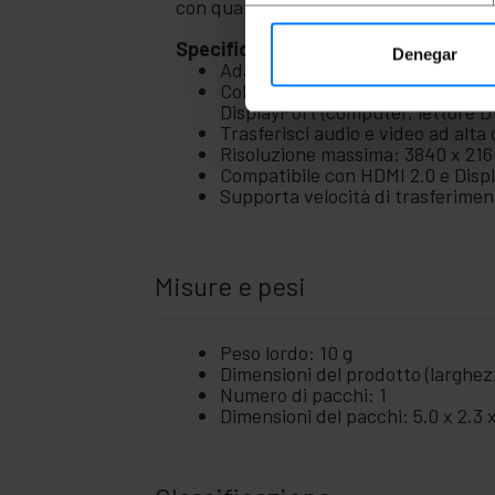
con qualità fino a 4K.
Specifiche
Denegar
Adattatore video digitale da Di
Collega facilmente un televisore
DisplayPort (computer, lettore D
Trasferisci audio e video ad alta 
Risoluzione massima: 3840 x 2160
Compatibile con HDMI 2.0 e Displ
Supporta velocità di trasferiment
Misure e pesi
Peso lordo: 10 g
Dimensioni del prodotto (larghezz
Numero di pacchi: 1
Dimensioni del pacchi: 5.0 x 2.3 