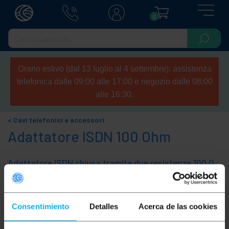
0
Orario estivo (dal 13 luglio al 4 settembre): assistenza
telefonica dalle 09:00 alle 17:00 e negozio dalle 08:00
alle 16:30.
Cavi telefonici e accessori
Adattatore ISDN 100 Ohm
Adattatore ISDN chiusa tramite due resistenze 100 Ohm. Ad una estremità del tubo ha una spina maschio RJ45 e all'altra estremità del connettore RJ45 femmina. Alcune di queste schede possono essere moltiplicatori di ulteriori porte.
Ordina per
Categorie
Consentimiento
Detalles
Acerca de las cookies