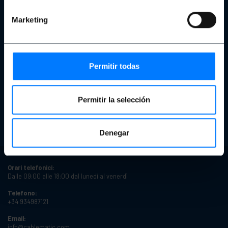
Il nostro team
Protezione dei dati personali e politica sulla privacy
Marketing
Cookies
Copyright e avvisi legali
Recensioni
Acquisto sicuro
Permitir todas
Preventivo
Effettua un ordine
Condizioni di prodotti Ricondizionati
Permitir la selección
Stati del prodotto
Tempi di consegna
Tipi di sconti
Sconti per quantità
Denegar
Orari telefonici:
Dalle 09:00 alle 18:00 dal lunedì al venerdì
Telefono:
+34 934987121
Email:
info@cablematic.com