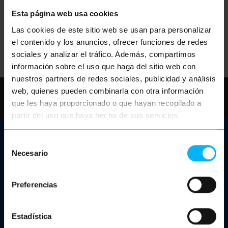
Esta página web usa cookies
Nessun risultato trovato per la tua ricerca.
Las cookies de este sitio web se usan para personalizar
Riprova con altri termini.
el contenido y los anuncios, ofrecer funciones de redes
sociales y analizar el tráfico. Además, compartimos
información sobre el uso que haga del sitio web con
nuestros partners de redes sociales, publicidad y análisis
Hai bisogno di aiuto?
Per favore,
web, quienes pueden combinarla con otra información
controlla le nostre FAQ e pagine di aiuto
que les haya proporcionado o que hayan recopilado a
partir del uso que haya hecho de sus servicios.
Servizio Clienti
Selección
Necesario
Informazioni di contatto
de
Il nostro negozio
consentimiento
Sei un produttore o un distributore?
Canale reclami
Preferencias
Carrelli di ricarica per laptop e tablet
Armadi Rack
A proposito di Cablematic
Estadística