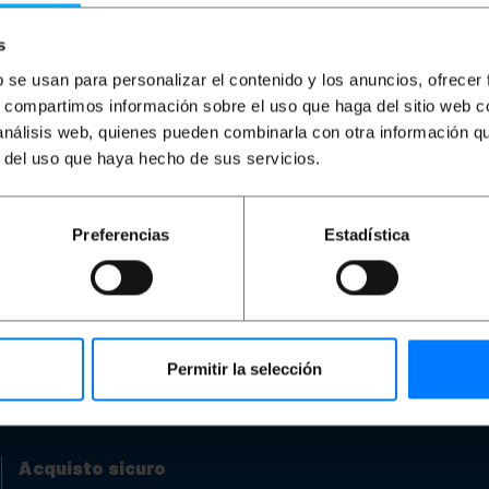
Riprova con altri termini.
s
b se usan para personalizar el contenido y los anuncios, ofrecer
s, compartimos información sobre el uso que haga del sitio web 
 análisis web, quienes pueden combinarla con otra información q
r del uso que haya hecho de sus servicios.
Preferencias
Estadística
Permitir la selección
di aiuto?
Per favore, controlla le nostre FAQ e pagine 
Acquisto sicuro