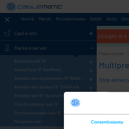
Novità
Marchi
Ricondizionato
Outlet
Aiuto
Diss
+
Cavi e reti
Orario estivo (dal 13 luglio al 
-
Racks e server
Pagina iniziale
+
Accessori rack 19"
Multipre
+
Armadi Rack 10" RackMatic
+
Armadio rack da pavimento 19" MobiRack
+
Armadio rack da muro 19" SOHORack
Armadio rack 19" da esterno IP55
0
Prodotti
+
Casi di computer rack 19"
Struttura armadio rack 19".
-
Multiprese rack
Consentimiento