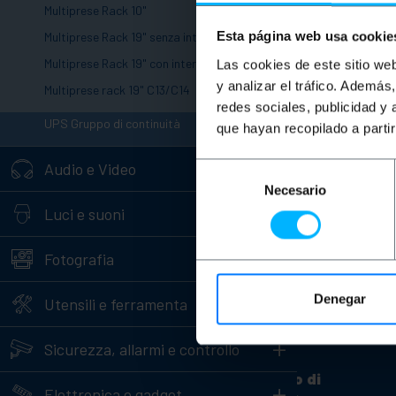
Multiprese Rack 10"
Esta página web usa cookie
Multiprese Rack 19" senza interruttore
Multiprese Rack 19" con interruttore
Las cookies de este sitio we
y analizar el tráfico. Ademá
Multiprese rack 19" C13/C14
redes sociales, publicidad y
+
UPS Gruppo di continuità
que hayan recopilado a parti
+
Audio e Video
Selección
Necesario
de
+
Luci e suoni
consentimiento
+
Fotografia
+
Denegar
Utensili e ferramenta
Hai bisogno 
+
Sicurezza, allarmi e controllo
Servizio Clienti
A proposito di
+
Elettronica e gadget