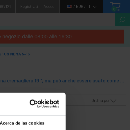
987121
Registrati
Accedi
/ EUR /
IT
0
e negozio dalle 08:00 alle 16:30.
19" US NEMA 5-15
Strip alimentazione specificamente progettato per essere montato su una cremagliera 19 ", ma può anche essere usato come una striscia di alimentazione standard non è installato in armadio rack. Struttura montata su un estruso di alluminio. Il terminale occupa un elevato rack 1U . striscia di alimentazione in base alle norme NEMA 5-15, per il mercato statunitense.
Ordina per
Acerca de las cookies
a tua ricerca.