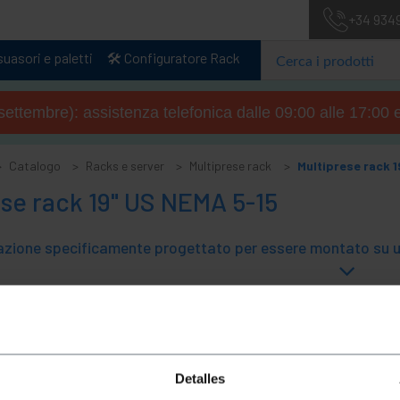
+34 934
uasori e paletti
🛠️ Configuratore Rack
4 settembre): assistenza telefonica dalle 09:00 alle 17:00 
Catalogo
Racks e server
Multiprese rack
Multiprese rack 
se rack 19" US NEMA 5-15
Detalles
Nessun risultato trovato per l